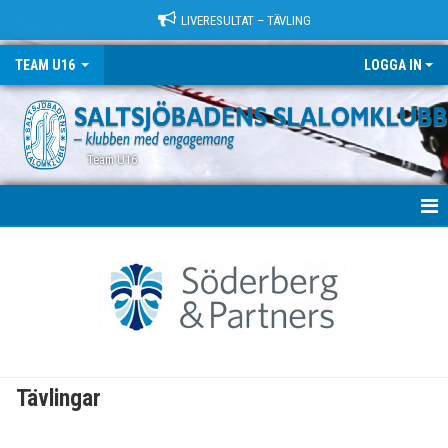
LIVERESULTAT – TÄVLING
TEAM U16
LOGGA IN
Team U16
TEAM U16
TRÄNING
TÄVLINGAR
KONTAKT
Tävlingar
KALENDER