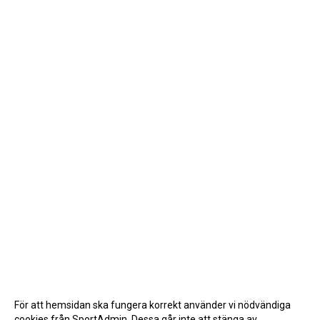
För att hemsidan ska fungera korrekt använder vi nödvändiga
cookies från SportAdmin. Dessa går inte att stänga av.