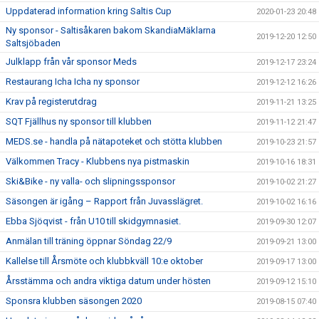
Uppdaterad information kring Saltis Cup
2020-01-23 20:48
Ny sponsor - Saltisåkaren bakom SkandiaMäklarna
2019-12-20 12:50
Saltsjöbaden
Julklapp från vår sponsor Meds
2019-12-17 23:24
Restaurang Icha Icha ny sponsor
2019-12-12 16:26
Krav på registerutdrag
2019-11-21 13:25
SQT Fjällhus ny sponsor till klubben
2019-11-12 21:47
MEDS.se - handla på nätapoteket och stötta klubben
2019-10-23 21:57
Välkommen Tracy - Klubbens nya pistmaskin
2019-10-16 18:31
Ski&Bike - ny valla- och slipningssponsor
2019-10-02 21:27
Säsongen är igång – Rapport från Juvasslägret.
2019-10-02 16:16
Ebba Sjöqvist - från U10 till skidgymnasiet.
2019-09-30 12:07
Anmälan till träning öppnar Söndag 22/9
2019-09-21 13:00
Kallelse till Årsmöte och klubbkväll 10:e oktober
2019-09-17 13:00
Årsstämma och andra viktiga datum under hösten
2019-09-12 15:10
Sponsra klubben säsongen 2020
2019-08-15 07:40