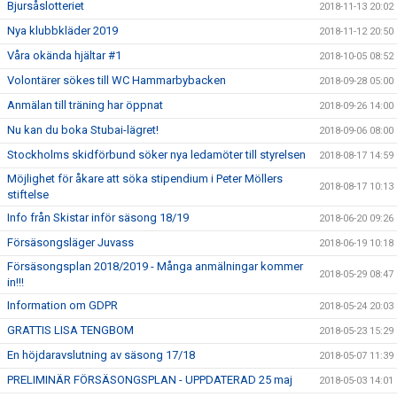
Bjursåslotteriet
2018-11-13 20:02
Nya klubbkläder 2019
2018-11-12 20:50
Våra okända hjältar #1
2018-10-05 08:52
Volontärer sökes till WC Hammarbybacken
2018-09-28 05:00
Anmälan till träning har öppnat
2018-09-26 14:00
Nu kan du boka Stubai-lägret!
2018-09-06 08:00
Stockholms skidförbund söker nya ledamöter till styrelsen
2018-08-17 14:59
Möjlighet för åkare att söka stipendium i Peter Möllers
2018-08-17 10:13
stiftelse
Info från Skistar inför säsong 18/19
2018-06-20 09:26
Försäsongsläger Juvass
2018-06-19 10:18
Försäsongsplan 2018/2019 - Många anmälningar kommer
2018-05-29 08:47
in!!!
Information om GDPR
2018-05-24 20:03
GRATTIS LISA TENGBOM
2018-05-23 15:29
En höjdaravslutning av säsong 17/18
2018-05-07 11:39
PRELIMINÄR FÖRSÄSONGSPLAN - UPPDATERAD 25 maj
2018-05-03 14:01