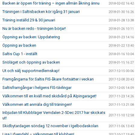
Backen är öppen för träning – ingen allmän åkning ännu
2018-02-02 16:42
Träningen i Saltisbacken kör igång 31 januari
2018-01-30 16:26
Träning inställd 29 & 30 januari
2018-01-28 13:38
Nu är backen redo - träningen börjar!
2018-01-26 10:11
Öppning av backen: Uppdatering
2018-01-23 14:16
Öppning av backen
2018-01-22 13:40
Saltis Cup 1 - inställt
2018-01-16 10:04
Snöläget och öppning av backen
2018-01-15 16:27
Ut och sälj supportmedlemskap!
2017-12-15 00:06
Framgångarna för Saltis FIS-åkare fortsätter i veckan
2017-12-08 20:43
Saltisframgångar i helgens FIS-tävlingar
2017-12-05 14:09
Välkommen till en kväll med skidvård på Alpingaraget!
2017-11-23 14:26
Välkommen att anmäla dig till träningen!
2017-11-13 21:08
Inbjudan till Klubbläger Vemdalen 2-5Dec 2017 har skickats
2017-11-10 12:58
ut!
Skidbytardagen söndag 12 november i Igelbodaskolan
2017-11-06 13:43
Lisa Lifvendahl – välkommen till klubben!
2017-10-17 19:40