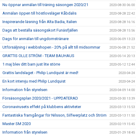
Nu öppnar anmälan till träning säsongen 2020/21
2020-08-30 06:00
Anmälan öppen till höstlovsläger Kåbdalis
2020-08-28 22:42
Inspirerande läsning från Alta Badia, Italien
2020-08-28 16:16
Dags att beställa säsongskort Funäsfjällen
2020-08-28 15:56
Dags för anmälan till ungdomstränare
2020-06-09 13:23
Utförsäljning i webbshopen - 20% på allt till midsommar
2020-06-08 21:52
GRATTIS OLLE STRÖM - TEAM BAUHAUS
2020-05-14 20:13
1 maj blev ditt barn just lite större
2020-05-12 12:44
Grattis landslaget - Philip Lundquist är med!
2020-04-24
En kort intervju med Philip Lundquist
2020-04-24
Information från styrelsen
2020-04-09 14:00
Försäsongsplan 2020/2021 - UPPDATERAD
2020-03-30 13:39
Coronavirusets effekt på klubbens aktiviteter
2020-03-13 15:53
Fantastiska framgångar för Nilsson, Silfwerplatz och Ström
2020-03-13 11:50
Master SM 2020
2020-02-19 15:45
Information från styrelsen
2020-01-29 18:45