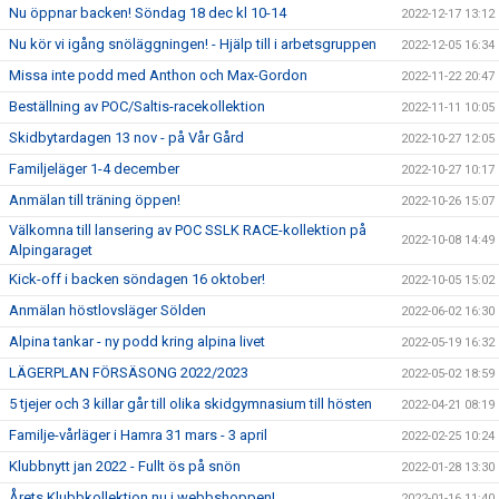
Nu öppnar backen! Söndag 18 dec kl 10-14
2022-12-17 13:12
Nu kör vi igång snöläggningen! - Hjälp till i arbetsgruppen
2022-12-05 16:34
Missa inte podd med Anthon och Max-Gordon
2022-11-22 20:47
Beställning av POC/Saltis-racekollektion
2022-11-11 10:05
Skidbytardagen 13 nov - på Vår Gård
2022-10-27 12:05
Familjeläger 1-4 december
2022-10-27 10:17
Anmälan till träning öppen!
2022-10-26 15:07
Välkomna till lansering av POC SSLK RACE-kollektion på
2022-10-08 14:49
Alpingaraget
Kick-off i backen söndagen 16 oktober!
2022-10-05 15:02
Anmälan höstlovsläger Sölden
2022-06-02 16:30
Alpina tankar - ny podd kring alpina livet
2022-05-19 16:32
LÄGERPLAN FÖRSÄSONG 2022/2023
2022-05-02 18:59
5 tjejer och 3 killar går till olika skidgymnasium till hösten
2022-04-21 08:19
Familje-vårläger i Hamra 31 mars - 3 april
2022-02-25 10:24
Klubbnytt jan 2022 - Fullt ös på snön
2022-01-28 13:30
Årets Klubbkollektion nu i webbshoppen!
2022-01-16 11:40