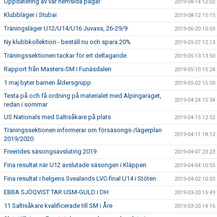
Uppdatering av vår hemsida pågår
2019-08-14 12:02
Klubbläger i Stubai
2019-08-12 15:15
Träningsläger U12/U14/U16 Juvass, 26-29/9
2019-06-20 10:03
Ny klubbkollektion - beställ nu och spara 20%
2019-05-27 12:13
Träningssektionen tackar för ert deltagande.
2019-05-13 13:50
Rapport från Masters-SM i Funäsdalen
2019-05-10 15:24
1 maj byter barnen åldersgrupp
2019-05-02 15:50
Testa på och få ordning på materialet med Alpingaraget,
2019-04-24 15:34
redan i sommar
US Nationals med Saltisåkare på plats
2019-04-15 12:52
Träningssektionen informerar om försäsongs-/lägerplan
2019-04-11 18:12
2019/2020
Freerides säsongsavsluting 2019
2019-04-07 23:23
Fina resultat när U12 avslutade säsongen i Kläppen
2019-04-04 10:55
Fina resultat i helgens Svealands LVC-final U14 i Stöten
2019-04-02 10:03
EBBA SJÖQVIST TAR USM-GULD i DH
2019-03-20 15:49
11 Saltisåkare kvalificerade till SM i Åre
2019-03-20 14:16