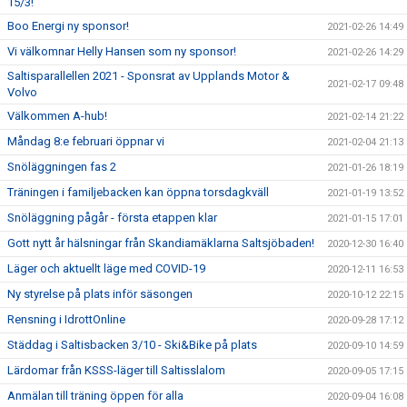
15/3!
Boo Energi ny sponsor!
2021-02-26 14:49
Vi välkomnar Helly Hansen som ny sponsor!
2021-02-26 14:29
Saltisparallellen 2021 - Sponsrat av Upplands Motor &
2021-02-17 09:48
Volvo
Välkommen A-hub!
2021-02-14 21:22
Måndag 8:e februari öppnar vi
2021-02-04 21:13
Snöläggningen fas 2
2021-01-26 18:19
Träningen i familjebacken kan öppna torsdagkväll
2021-01-19 13:52
Snöläggning pågår - första etappen klar
2021-01-15 17:01
Gott nytt år hälsningar från Skandiamäklarna Saltsjöbaden!
2020-12-30 16:40
Läger och aktuellt läge med COVID-19
2020-12-11 16:53
Ny styrelse på plats inför säsongen
2020-10-12 22:15
Rensning i IdrottOnline
2020-09-28 17:12
Städdag i Saltisbacken 3/10 - Ski&Bike på plats
2020-09-10 14:59
Lärdomar från KSSS-läger till Saltisslalom
2020-09-05 17:15
Anmälan till träning öppen för alla
2020-09-04 16:08