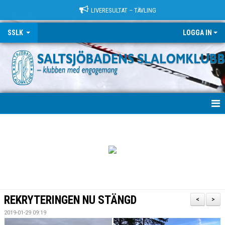
LIVERESULTAT – TÄVLING
SSLK
LOGGA IN
VÄLKOMMEN!
KLUBBEN
TRÄNING
LÄGER
REKRYTERINGEN NU STÄNGD
<
>
TÄVLING
2019-01-29 09:19