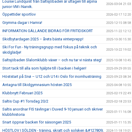
Louise Lundquist från Saltsjöbaden är uttagen till alpina
2026-03-04 21:03
junior-VM i Narvik.
Öppettider sportlov
2026-02-17 12:20
Grymma dagar i Hamra!
2025-12-15 08:58
INFORMATION GÄLLANDE BIDRAG FÖR FRITIDSKORT
2025-11-22 12:12
Skidbytardagen 2025 – årets bästa vinterprepp!
2025-10-30 15:30
Ski For Fun - Ny träningsgrupp med fokus på teknik och
2025-10-22 19:02
skidglädje!
Saltsjöbaden Slalomklubb växer – och nu tar vi nästa steg!
2025-10-08 10:45
Stort tack till alla som hjälpte till i backen i helgen!
2025-09-29 09:55
Höststart på Snø – U12 och U14 i Oslo för inomhusträning
2025-09-23 08:34
Antagna till Skidgymnasium hösten 2025
2025-04-08 10:55
Klubbnytt Februari 2025
2025-02-19 22:49
Saltis Cup #1 Torsdag 20/2
2025-02-18 23:53
Saltis anordnar FIS tävlingar i Duved 9-10 januari och skriver
2025-01-11 16:08
klubbhistoria
Snart öppnar backen för säsongen 2025
2025-01-11 15:35
HÖSTLOV I SÖLDEN - träning, skratt och solsken &#127809;
2024-11-18 19:01