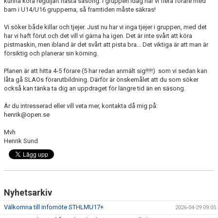
kunna köra reguljärt nästa säsong. I gruppen idag har vi flera förare med
barn i U14/U16 grupperna, så framtiden måste säkras!
Vi söker både killar och tjejer. Just nu har vi inga tjejer i gruppen, med det
har vi haft förut och det vill vi gärna ha igen. Det är inte svårt att köra
pistmaskin, men ibland är det svårt att pista bra... Det viktiga är att man är
försiktig och planerar sin körning.
Planen är att hitta 4-5 förare (5 har redan anmält sig!!!!!) som vi sedan kan
låta gå SLAOs förarutbildning. Därför är önskemålet att du som söker
också kan tänka ta dig an uppdraget för längre tid än en säsong.
Är du intresserad eller vill veta mer, kontakta då mig på:
henrik@open.se
Mvh
Henrik Sund
Nyhetsarkiv
Välkomna till infomöte STHLMU17+
2026-04-29 09:05