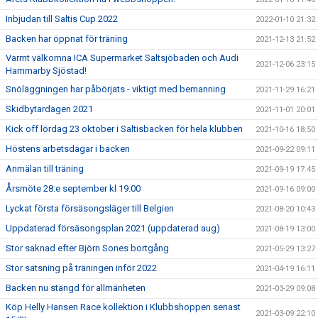
Inbjudan till Saltis Cup 2022
2022-01-10 21:32
Backen har öppnat för träning
2021-12-13 21:52
Varmt välkomna ICA Supermarket Saltsjöbaden och Audi
2021-12-06 23:15
Hammarby Sjöstad!
Snöläggningen har påbörjats - viktigt med bemanning
2021-11-29 16:21
Skidbytardagen 2021
2021-11-01 20:01
Kick off lördag 23 oktober i Saltisbacken för hela klubben
2021-10-16 18:50
Höstens arbetsdagar i backen
2021-09-22 09:11
Anmälan till träning
2021-09-19 17:45
Årsmöte 28:e september kl 19.00
2021-09-16 09:00
Lyckat första försäsongsläger till Belgien
2021-08-20 10:43
Uppdaterad försäsongsplan 2021 (uppdaterad aug)
2021-08-19 13:00
Stor saknad efter Björn Sones bortgång
2021-05-29 13:27
Stor satsning på träningen inför 2022
2021-04-19 16:11
Backen nu stängd för allmänheten
2021-03-29 09:08
Köp Helly Hansen Race kollektion i Klubbshoppen senast
2021-03-09 22:10