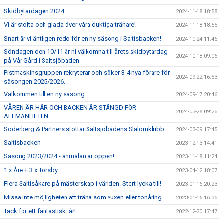
Skidbytardagen 2024
2024-11-18 18:58
Vi är stolta och glada över våra duktiga tränare!
2024-11-18 18:55
Snart är vi äntligen redo för en ny säsong i Saltisbacken!
2024-10-24 11:46
Söndagen den 10/11 är ni välkomna till årets skidbytardag
2024-10-18 09:06
på Vår Gård i Saltsjöbaden
Pistmaskinsgruppen rekryterar och söker 3-4 nya förare för
2024-09-22 16:53
säsongen 2025/2026.
Välkommen till en ny säsong
2024-09-17 20:46
VÅREN ÄR HÄR OCH BACKEN ÄR STÄNGD FÖR
2024-03-28 09:26
ALLMÄNHETEN
Söderberg & Partners stöttar Saltsjöbadens Slalomklubb
2024-03-09 17:45
Saltisbacken
2023-12-13 14:41
Säsong 2023/2024 - anmälan är öppen!
2023-11-18 11:24
1 x Åre + 3 x Torsby
2023-04-12 18:07
Flera Saltisåkare på mästerskap i världen. Stort lycka till!
2023-01-16 20:23
Missa inte möjligheten att träna som vuxen eller tonåring
2023-01-16 16:35
Tack för ett fantastiskt år!
2022-12-30 17:47