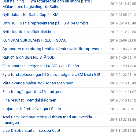
Slutställning – Fyra totalsegrar och en andra plats i
2019-03-13 10:55
Mälarcupen Lagtävling för Saltis
Nytt datum för Saltis Cup 4 - KM
2019-03-05 22:12
Only 16 – Saltis representerat på FIS Alpe Cimbra
2019-02-19 18:40
Nytt i klubbens klädkollektion
2019-02-12 20:55
KUNSKAPSSKOLANS FRILUFTSDAG
2019-02-09 21:00
Sponsorer och bidrag behövs till vår nya luftkompressor
2019-02-06 22:18
REKRYTERINGEN NU STÄNGD
2019-01-29 09:19
Fina insatser i helgens U14 LVC-kval i Funäs
2019-01-23 12:30
Fyra förstaplaceringar till Saltis i helgens USM kval i GS!
2019-01-22 08:10
Våra okända hjältar #2 - Jonas Markman
2019-01-15 13:49
Fina framgångar för U16 i fartgrenar
2019-01-14 21:07
Fina resultat i Vemdalslalomen
2019-01-10 12:12
Inbjudan till årets tävlingar i Saltis
2019-01-07 20:01
Axel Bäck kommer stötta klubben med att utveckla
2018-12-22 11:50
träningen
Lisa & Ebba startar i Europa Cup!
2018-11-25 19:43