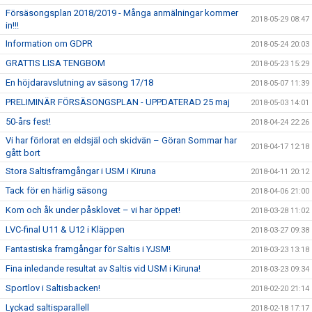
Försäsongsplan 2018/2019 - Många anmälningar kommer
2018-05-29 08:47
in!!!
Information om GDPR
2018-05-24 20:03
GRATTIS LISA TENGBOM
2018-05-23 15:29
En höjdaravslutning av säsong 17/18
2018-05-07 11:39
PRELIMINÄR FÖRSÄSONGSPLAN - UPPDATERAD 25 maj
2018-05-03 14:01
50-års fest!
2018-04-24 22:26
Vi har förlorat en eldsjäl och skidvän – Göran Sommar har
2018-04-17 12:18
gått bort
Stora Saltisframgångar i USM i Kiruna
2018-04-11 20:12
Tack för en härlig säsong
2018-04-06 21:00
Kom och åk under påsklovet – vi har öppet!
2018-03-28 11:02
LVC-final U11 & U12 i Kläppen
2018-03-27 09:38
Fantastiska framgångar för Saltis i YJSM!
2018-03-23 13:18
Fina inledande resultat av Saltis vid USM i Kiruna!
2018-03-23 09:34
Sportlov i Saltisbacken!
2018-02-20 21:14
Lyckad saltisparallell
2018-02-18 17:17