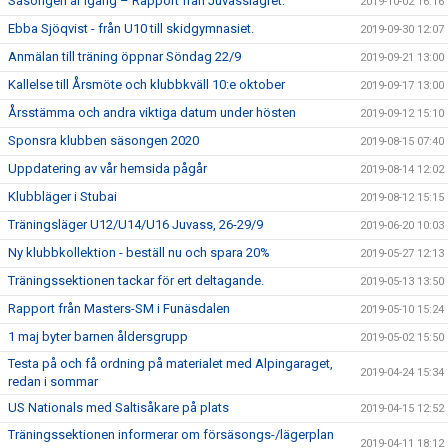
Säsongen är igång – Rapport från Juvasslägret.
2019-10-02 16:16
Ebba Sjöqvist - från U10 till skidgymnasiet.
2019-09-30 12:07
Anmälan till träning öppnar Söndag 22/9
2019-09-21 13:00
Kallelse till Årsmöte och klubbkväll 10:e oktober
2019-09-17 13:00
Årsstämma och andra viktiga datum under hösten
2019-09-12 15:10
Sponsra klubben säsongen 2020
2019-08-15 07:40
Uppdatering av vår hemsida pågår
2019-08-14 12:02
Klubbläger i Stubai
2019-08-12 15:15
Träningsläger U12/U14/U16 Juvass, 26-29/9
2019-06-20 10:03
Ny klubbkollektion - beställ nu och spara 20%
2019-05-27 12:13
Träningssektionen tackar för ert deltagande.
2019-05-13 13:50
Rapport från Masters-SM i Funäsdalen
2019-05-10 15:24
1 maj byter barnen åldersgrupp
2019-05-02 15:50
Testa på och få ordning på materialet med Alpingaraget,
2019-04-24 15:34
redan i sommar
US Nationals med Saltisåkare på plats
2019-04-15 12:52
Träningssektionen informerar om försäsongs-/lägerplan
2019-04-11 18:12