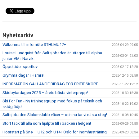
Nyhetsarkiv
Välkomna till infomöte STHLMU17+
2026-04-29 09:05
Louise Lundquist från Saltsjöbaden är uttagen till alpina
2026-03-04 21:03
junior-VM i Narvik.
Öppettider sportlov
2026-02-17 12:20
Grymma dagar i Hamra!
2025-12-15 08:58
INFORMATION GÄLLANDE BIDRAG FÖR FRITIDSKORT
2025-11-22 12:12
Skidbytardagen 2025 – årets bästa vinterprepp!
2025-10-30 15:30
Ski For Fun - Ny träningsgrupp med fokus på teknik och
2025-10-22 19:02
skidglädje!
Saltsjöbaden Slalomklubb växer – och nu tar vi nästa steg!
2025-10-08 10:45
Stort tack till alla som hjälpte till i backen i helgen!
2025-09-29 09:55
Höststart på Snø – U12 och U14 i Oslo för inomhusträning
2025-09-23 08:34