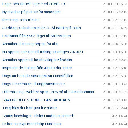
Läger och aktuellt läge med COVID-19
2020-12-11 16:53
Ny styrelse på plats inför säsongen
2020-10-12 22:15
Rensning i IdrottOnline
2020-09-28 17:12
Städdag i Saltisbacken 3/10 - Ski&Bike på plats
2020-09-10 14:59
Lärdomar från KSSS-läger till Saltisslalom
2020-09-05 17:15
Anmälan till träning öppen för alla
2020-09-04 16:08
Nu öppnar anmälan till träning säsongen 2020/21
2020-08-30 06:00
Anmälan öppen till höstlovsläger Kåbdalis
2020-08-28 22:42
Inspirerande läsning från Alta Badia, Italien
2020-08-28 16:16
Dags att beställa säsongskort Funäsfjällen
2020-08-28 15:56
Dags för anmälan till ungdomstränare
2020-06-09 13:23
Utförsäljning i webbshopen - 20% på allt till midsommar
2020-06-08 21:52
GRATTIS OLLE STRÖM - TEAM BAUHAUS
2020-05-14 20:13
1 maj blev ditt barn just lite större
2020-05-12 12:44
Grattis landslaget - Philip Lundquist är med!
2020-04-24
En kort intervju med Philip Lundquist
2020-04-24