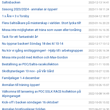
Saltisbacken
2023-12-13 14:41
Säsong 2023/2024 - anmälan är öppen!
2023-11-18 11:24
1 x Åre + 3 x Torsby
2023-04-12 18:07
Flera Saltisåkare på mästerskap i världen. Stort lycka till!
2023-01-16 20:23
Missa inte möjligheten att träna som vuxen eller tonåring
2023-01-16 16:35
Tack för ett fantastiskt år!
2022-12-30 17:47
Nu öppnar backen! Söndag 18 dec kl 10-14
2022-12-17 13:12
Nu kör vi igång snöläggningen! - Hjälp till i arbetsgruppen
2022-12-05 16:34
Missa inte podd med Anthon och Max-Gordon
2022-11-22 20:47
Beställning av POC/Saltis-racekollektion
2022-11-11 10:05
Skidbytardagen 13 nov - på Vår Gård
2022-10-27 12:05
Familjeläger 1-4 december
2022-10-27 10:17
Anmälan till träning öppen!
2022-10-26 15:07
Välkomna till lansering av POC SSLK RACE-kollektion på
2022-10-08 14:49
Alpingaraget
Kick-off i backen söndagen 16 oktober!
2022-10-05 15:02
Anmälan höstlovsläger Sölden
2022-06-02 16:30