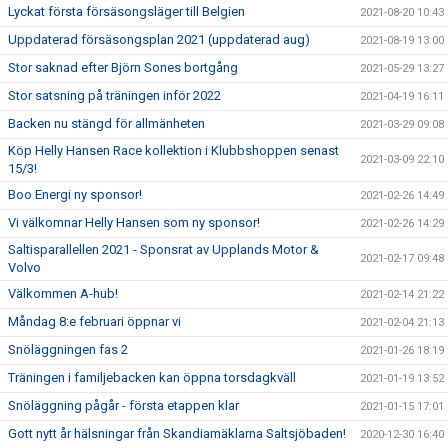
Lyckat första försäsongsläger till Belgien
2021-08-20 10:43
Uppdaterad försäsongsplan 2021 (uppdaterad aug)
2021-08-19 13:00
Stor saknad efter Björn Sones bortgång
2021-05-29 13:27
Stor satsning på träningen inför 2022
2021-04-19 16:11
Backen nu stängd för allmänheten
2021-03-29 09:08
Köp Helly Hansen Race kollektion i Klubbshoppen senast
2021-03-09 22:10
15/3!
Boo Energi ny sponsor!
2021-02-26 14:49
Vi välkomnar Helly Hansen som ny sponsor!
2021-02-26 14:29
Saltisparallellen 2021 - Sponsrat av Upplands Motor &
2021-02-17 09:48
Volvo
Välkommen A-hub!
2021-02-14 21:22
Måndag 8:e februari öppnar vi
2021-02-04 21:13
Snöläggningen fas 2
2021-01-26 18:19
Träningen i familjebacken kan öppna torsdagkväll
2021-01-19 13:52
Snöläggning pågår - första etappen klar
2021-01-15 17:01
Gott nytt år hälsningar från Skandiamäklarna Saltsjöbaden!
2020-12-30 16:40