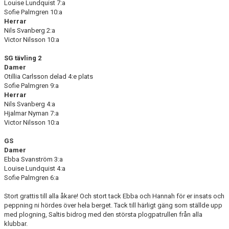
Louise Lundquist 7:a
Sofie Palmgren 10:a
Herrar
Nils Svanberg 2:a
Victor Nilsson 10:a
SG tävling 2
Damer
Otillia Carlsson delad 4:e plats
Sofie Palmgren 9:a
Herrar
Nils Svanberg 4:a
Hjalmar Nyman 7:a
Victor Nilsson 10:a
GS
Damer
Ebba Svanström 3:a
Louise Lundquist 4:a
Sofie Palmgren 6:a
Stort grattis till alla åkare! Och stort tack Ebba och Hannah för er insats och
peppning ni hördes över hela berget. Tack till härligt gäng som ställde upp
med plogning, Saltis bidrog med den största plogpatrullen från alla
klubbar.