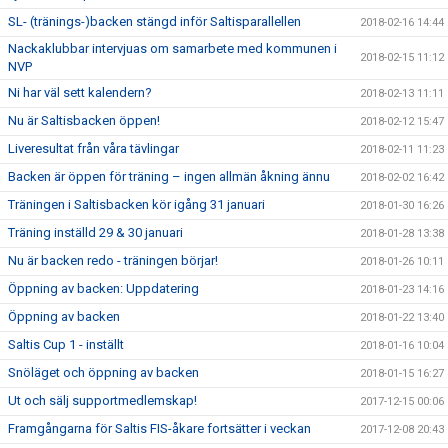
SL- (tränings-)backen stängd inför Saltisparallellen
2018-02-16 14:44
Nackaklubbar intervjuas om samarbete med kommunen i
2018-02-15 11:12
NVP
Ni har väl sett kalendern?
2018-02-13 11:11
Nu är Saltisbacken öppen!
2018-02-12 15:47
Liveresultat från våra tävlingar
2018-02-11 11:23
Backen är öppen för träning – ingen allmän åkning ännu
2018-02-02 16:42
Träningen i Saltisbacken kör igång 31 januari
2018-01-30 16:26
Träning inställd 29 & 30 januari
2018-01-28 13:38
Nu är backen redo - träningen börjar!
2018-01-26 10:11
Öppning av backen: Uppdatering
2018-01-23 14:16
Öppning av backen
2018-01-22 13:40
Saltis Cup 1 - inställt
2018-01-16 10:04
Snöläget och öppning av backen
2018-01-15 16:27
Ut och sälj supportmedlemskap!
2017-12-15 00:06
Framgångarna för Saltis FIS-åkare fortsätter i veckan
2017-12-08 20:43