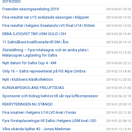
2019/2020
Freerides säsongsavsluting 2019
2019-04-07 23:23
Fina resultat när U12 avslutade säsongen i Kläppen
2019-04-04 10:55
Fina resultat i helgens Svealands LVC-final U14 i Stöten
2019-04-02 10:03
EBBA SJÖQVIST TAR USM-GULD i DH
2019-03-20 15:49
11 Saltisåkare kvalificerade till SM i Åre
2019-03-20 14:16
Slutställning – Fyra totalsegrar och en andra plats i
2019-03-13 10:55
Mälarcupen Lagtävling för Saltis
Nytt datum för Saltis Cup 4 - KM
2019-03-05 22:12
Only 16 – Saltis representerat på FIS Alpe Cimbra
2019-02-19 18:40
Nytt i klubbens klädkollektion
2019-02-12 20:55
KUNSKAPSSKOLANS FRILUFTSDAG
2019-02-09 21:00
Sponsorer och bidrag behövs till vår nya luftkompressor
2019-02-06 22:18
REKRYTERINGEN NU STÄNGD
2019-01-29 09:19
Fina insatser i helgens U14 LVC-kval i Funäs
2019-01-23 12:30
Fyra förstaplaceringar till Saltis i helgens USM kval i GS!
2019-01-22 08:10
Våra okända hjältar #2 - Jonas Markman
2019-01-15 13:49