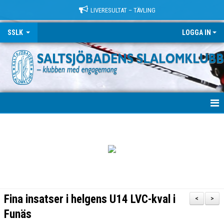
LIVERESULTAT – TÄVLING
SSLK
LOGGA IN
VÄLKOMMEN!
KLUBBEN
TRÄNING
LÄGER
Fina insatser i helgens U14 LVC-kval i
<
>
TÄVLING
Funäs