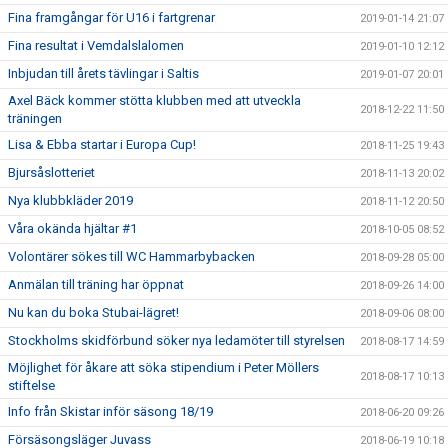
Fina framgångar för U16 i fartgrenar
2019-01-14 21:07
Fina resultat i Vemdalslalomen
2019-01-10 12:12
Inbjudan till årets tävlingar i Saltis
2019-01-07 20:01
Axel Bäck kommer stötta klubben med att utveckla
2018-12-22 11:50
träningen
Lisa & Ebba startar i Europa Cup!
2018-11-25 19:43
Bjursåslotteriet
2018-11-13 20:02
Nya klubbkläder 2019
2018-11-12 20:50
Våra okända hjältar #1
2018-10-05 08:52
Volontärer sökes till WC Hammarbybacken
2018-09-28 05:00
Anmälan till träning har öppnat
2018-09-26 14:00
Nu kan du boka Stubai-lägret!
2018-09-06 08:00
Stockholms skidförbund söker nya ledamöter till styrelsen
2018-08-17 14:59
Möjlighet för åkare att söka stipendium i Peter Möllers
2018-08-17 10:13
stiftelse
Info från Skistar inför säsong 18/19
2018-06-20 09:26
Försäsongsläger Juvass
2018-06-19 10:18