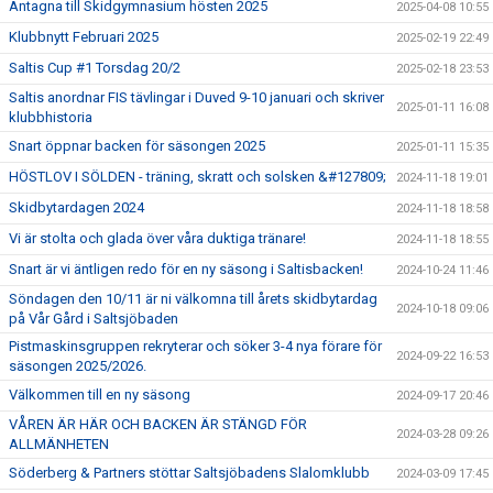
Antagna till Skidgymnasium hösten 2025
2025-04-08 10:55
Klubbnytt Februari 2025
2025-02-19 22:49
Saltis Cup #1 Torsdag 20/2
2025-02-18 23:53
Saltis anordnar FIS tävlingar i Duved 9-10 januari och skriver
2025-01-11 16:08
klubbhistoria
Snart öppnar backen för säsongen 2025
2025-01-11 15:35
HÖSTLOV I SÖLDEN - träning, skratt och solsken &#127809;
2024-11-18 19:01
Skidbytardagen 2024
2024-11-18 18:58
Vi är stolta och glada över våra duktiga tränare!
2024-11-18 18:55
Snart är vi äntligen redo för en ny säsong i Saltisbacken!
2024-10-24 11:46
Söndagen den 10/11 är ni välkomna till årets skidbytardag
2024-10-18 09:06
på Vår Gård i Saltsjöbaden
Pistmaskinsgruppen rekryterar och söker 3-4 nya förare för
2024-09-22 16:53
säsongen 2025/2026.
Välkommen till en ny säsong
2024-09-17 20:46
VÅREN ÄR HÄR OCH BACKEN ÄR STÄNGD FÖR
2024-03-28 09:26
ALLMÄNHETEN
Söderberg & Partners stöttar Saltsjöbadens Slalomklubb
2024-03-09 17:45