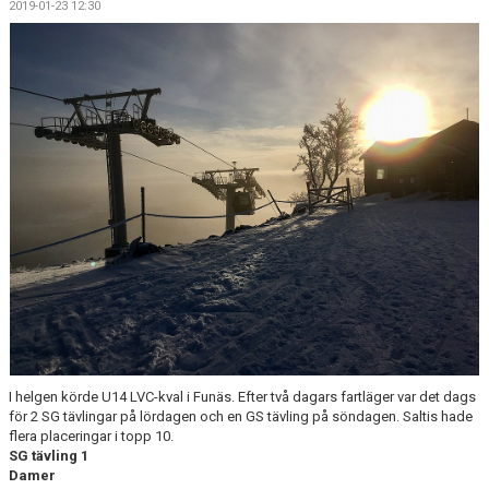
2019-01-23 12:30
KALENDER
SALTISBACKEN
DOKUMENT
KONTAKT
PARTNERSKAP
I helgen körde U14 LVC-kval i Funäs. Efter två dagars fartläger var det dags
för 2 SG tävlingar på lördagen och en GS tävling på söndagen. Saltis hade
flera placeringar i topp 10.
SG tävling 1
Damer