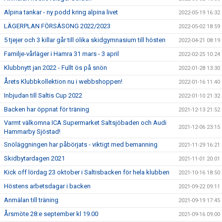
Alpina tankar - ny podd kring alpina livet
2022-05-19 16:32
LÄGERPLAN FÖRSÄSONG 2022/2023
2022-05-02 18:59
5 tjejer och 3 killar går till olika skidgymnasium till hösten
2022-04-21 08:19
Familje-vårläger i Hamra 31 mars - 3 april
2022-02-25 10:24
Klubbnytt jan 2022 - Fullt ös på snön
2022-01-28 13:30
Årets Klubbkollektion nu i webbshoppen!
2022-01-16 11:40
Inbjudan till Saltis Cup 2022
2022-01-10 21:32
Backen har öppnat för träning
2021-12-13 21:52
Varmt välkomna ICA Supermarket Saltsjöbaden och Audi
2021-12-06 23:15
Hammarby Sjöstad!
Snöläggningen har påbörjats - viktigt med bemanning
2021-11-29 16:21
Skidbytardagen 2021
2021-11-01 20:01
Kick off lördag 23 oktober i Saltisbacken för hela klubben
2021-10-16 18:50
Höstens arbetsdagar i backen
2021-09-22 09:11
Anmälan till träning
2021-09-19 17:45
Årsmöte 28:e september kl 19.00
2021-09-16 09:00