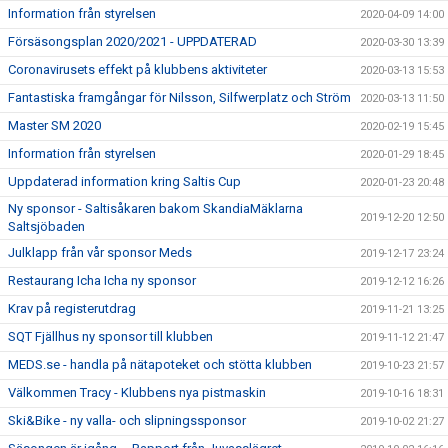
Information från styrelsen
2020-04-09 14:00
Försäsongsplan 2020/2021 - UPPDATERAD
2020-03-30 13:39
Coronavirusets effekt på klubbens aktiviteter
2020-03-13 15:53
Fantastiska framgångar för Nilsson, Silfwerplatz och Ström
2020-03-13 11:50
Master SM 2020
2020-02-19 15:45
Information från styrelsen
2020-01-29 18:45
Uppdaterad information kring Saltis Cup
2020-01-23 20:48
Ny sponsor - Saltisåkaren bakom SkandiaMäklarna
2019-12-20 12:50
Saltsjöbaden
Julklapp från vår sponsor Meds
2019-12-17 23:24
Restaurang Icha Icha ny sponsor
2019-12-12 16:26
Krav på registerutdrag
2019-11-21 13:25
SQT Fjällhus ny sponsor till klubben
2019-11-12 21:47
MEDS.se - handla på nätapoteket och stötta klubben
2019-10-23 21:57
Välkommen Tracy - Klubbens nya pistmaskin
2019-10-16 18:31
Ski&Bike - ny valla- och slipningssponsor
2019-10-02 21:27