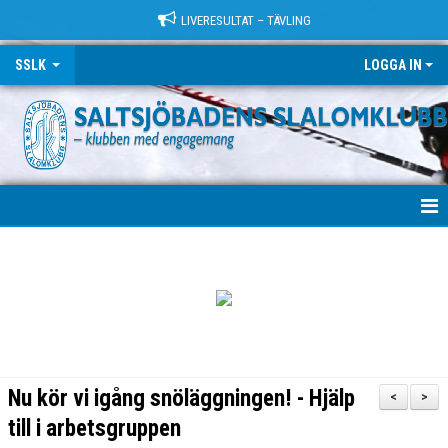
LIVERESULTAT – TÄVLING
SSLK
LOGGA IN
VÄLKOMMEN!
KLUBBEN
TRÄNING
LÄGER
Nu kör vi igång snöläggningen! - Hjälp
<
>
TÄVLING
till i arbetsgruppen