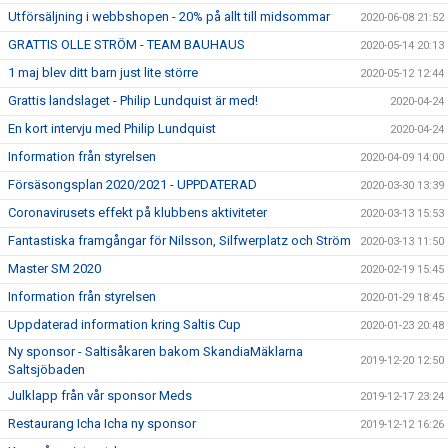
Utförsäljning i webbshopen - 20% på allt till midsommar
2020-06-08 21:52
GRATTIS OLLE STRÖM - TEAM BAUHAUS
2020-05-14 20:13
1 maj blev ditt barn just lite större
2020-05-12 12:44
Grattis landslaget - Philip Lundquist är med!
2020-04-24
En kort intervju med Philip Lundquist
2020-04-24
Information från styrelsen
2020-04-09 14:00
Försäsongsplan 2020/2021 - UPPDATERAD
2020-03-30 13:39
Coronavirusets effekt på klubbens aktiviteter
2020-03-13 15:53
Fantastiska framgångar för Nilsson, Silfwerplatz och Ström
2020-03-13 11:50
Master SM 2020
2020-02-19 15:45
Information från styrelsen
2020-01-29 18:45
Uppdaterad information kring Saltis Cup
2020-01-23 20:48
Ny sponsor - Saltisåkaren bakom SkandiaMäklarna
2019-12-20 12:50
Saltsjöbaden
Julklapp från vår sponsor Meds
2019-12-17 23:24
Restaurang Icha Icha ny sponsor
2019-12-12 16:26