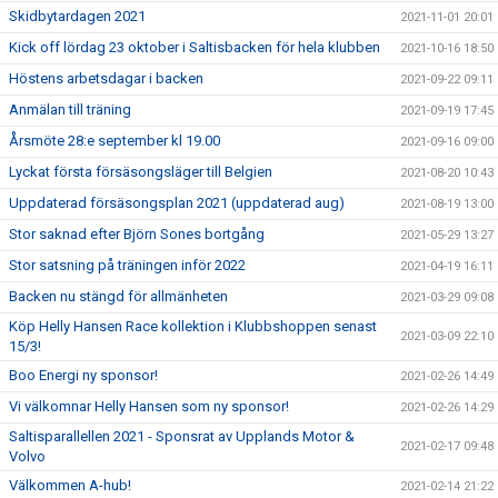
Skidbytardagen 2021
2021-11-01 20:01
Kick off lördag 23 oktober i Saltisbacken för hela klubben
2021-10-16 18:50
Höstens arbetsdagar i backen
2021-09-22 09:11
Anmälan till träning
2021-09-19 17:45
Årsmöte 28:e september kl 19.00
2021-09-16 09:00
Lyckat första försäsongsläger till Belgien
2021-08-20 10:43
Uppdaterad försäsongsplan 2021 (uppdaterad aug)
2021-08-19 13:00
Stor saknad efter Björn Sones bortgång
2021-05-29 13:27
Stor satsning på träningen inför 2022
2021-04-19 16:11
Backen nu stängd för allmänheten
2021-03-29 09:08
Köp Helly Hansen Race kollektion i Klubbshoppen senast
2021-03-09 22:10
15/3!
Boo Energi ny sponsor!
2021-02-26 14:49
Vi välkomnar Helly Hansen som ny sponsor!
2021-02-26 14:29
Saltisparallellen 2021 - Sponsrat av Upplands Motor &
2021-02-17 09:48
Volvo
Välkommen A-hub!
2021-02-14 21:22