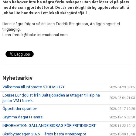
Man behöver inte ha några förkunskaper utan det löser vi på plats
med de som gjort det förut. Det är en riktigt härlig upplevelse att få
jobba lite hands-on i ett lokalt skärgårdsfjäll.
Har ni några frågor så är Hans-Fredrik Bengtsson, Anläggningschef
tillgänglig.
hans-fredrik@bake-international.com
Nyhetsarkiv
Välkomna till infomöte STHLMU17+
2026-04-29 09:05
Louise Lundquist från Saltsjöbaden är uttagen till alpina
2026-03-04 21:03
junior-VM i Narvik.
Öppettider sportlov
2026-02-17 12:20
Grymma dagar i Hamra!
2025-12-15 08:58
INFORMATION GÄLLANDE BIDRAG FÖR FRITIDSKORT
2025-11-22 12:12
Skidbytardagen 2025 – årets bästa vinterprepp!
2025-10-30 15:30