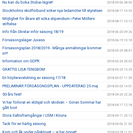
Nu kan du boka Stubai-lägret!
2018-09-06 08:00
Stockholms skidförbund söker nya ledamöter till styrelsen
2018-08-17 14:59
Möjlighet för åkare att söka stipendium i Peter Möllers
2018-08-17 10:13
stiftelse
Info från Skistar inför säsong 18/19
2018-06-20 09:26
Försäsongsläger Juvass
2018-06-19 10:18
Försäsongsplan 2018/2019 - Många anmälningar kommer
2018-05-29 08:47
in!!!
Information om GDPR
2018-05-24 20:03
GRATTIS LISA TENGBOM
2018-05-23 15:29
En höjdaravslutning av säsong 17/18
2018-05-07 11:39
PRELIMINÄR FÖRSÄSONGSPLAN - UPPDATERAD 25 maj
2018-05-03 14:01
50-års fest!
2018-04-24 22:26
Vi har förlorat en eldsjäl och skidvän – Göran Sommar har
2018-04-17 12:18
gått bort
Stora Saltisframgångar i USM i Kiruna
2018-04-11 20:12
Tack för en härlig säsong
2018-04-06 21:00
Kom och åk under påsklovet – vi har öppet!
2018-03-28 11:02