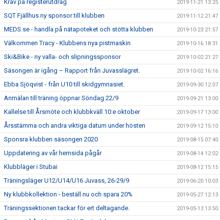
Krav på registerutdrag
2019-11-21 13:25
SQT Fjällhus ny sponsor till klubben
2019-11-12 21:47
MEDS.se - handla på nätapoteket och stötta klubben
2019-10-23 21:57
Välkommen Tracy - Klubbens nya pistmaskin
2019-10-16 18:31
Ski&Bike - ny valla- och slipningssponsor
2019-10-02 21:27
Säsongen är igång – Rapport från Juvasslägret.
2019-10-02 16:16
Ebba Sjöqvist - från U10 till skidgymnasiet.
2019-09-30 12:07
Anmälan till träning öppnar Söndag 22/9
2019-09-21 13:00
Kallelse till Årsmöte och klubbkväll 10:e oktober
2019-09-17 13:00
Årsstämma och andra viktiga datum under hösten
2019-09-12 15:10
Sponsra klubben säsongen 2020
2019-08-15 07:40
Uppdatering av vår hemsida pågår
2019-08-14 12:02
Klubbläger i Stubai
2019-08-12 15:15
Träningsläger U12/U14/U16 Juvass, 26-29/9
2019-06-20 10:03
Ny klubbkollektion - beställ nu och spara 20%
2019-05-27 12:13
Träningssektionen tackar för ert deltagande.
2019-05-13 13:50