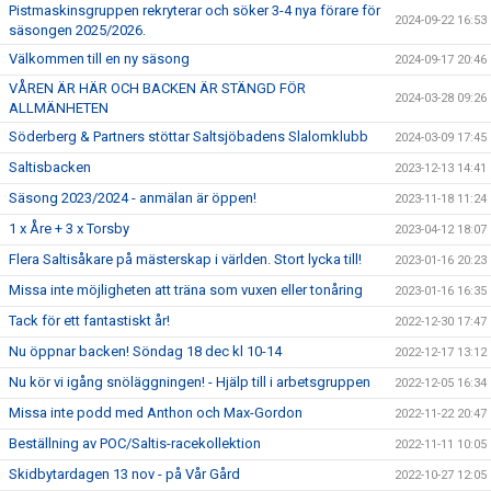
Pistmaskinsgruppen rekryterar och söker 3-4 nya förare för
2024-09-22 16:53
säsongen 2025/2026.
Välkommen till en ny säsong
2024-09-17 20:46
VÅREN ÄR HÄR OCH BACKEN ÄR STÄNGD FÖR
2024-03-28 09:26
ALLMÄNHETEN
Söderberg & Partners stöttar Saltsjöbadens Slalomklubb
2024-03-09 17:45
Saltisbacken
2023-12-13 14:41
Säsong 2023/2024 - anmälan är öppen!
2023-11-18 11:24
1 x Åre + 3 x Torsby
2023-04-12 18:07
Flera Saltisåkare på mästerskap i världen. Stort lycka till!
2023-01-16 20:23
Missa inte möjligheten att träna som vuxen eller tonåring
2023-01-16 16:35
Tack för ett fantastiskt år!
2022-12-30 17:47
Nu öppnar backen! Söndag 18 dec kl 10-14
2022-12-17 13:12
Nu kör vi igång snöläggningen! - Hjälp till i arbetsgruppen
2022-12-05 16:34
Missa inte podd med Anthon och Max-Gordon
2022-11-22 20:47
Beställning av POC/Saltis-racekollektion
2022-11-11 10:05
Skidbytardagen 13 nov - på Vår Gård
2022-10-27 12:05