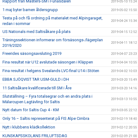
Rapport från Masters-SM i Funäsdalen
2019-05-10 15:24
1 maj byter barnen åldersgrupp
2019-05-02 15:50
Testa på och få ordning på materialet med Alpingaraget,
2019-04-24 15:34
redan i sommar
US Nationals med Saltisåkare på plats
2019-04-15 12:52
Träningssektionen informerar om försäsongs-/lägerplan
2019-04-11 18:12
2019/2020
Freerides säsongsavsluting 2019
2019-04-07 23:23
Fina resultat när U12 avslutade säsongen i Kläppen
2019-04-04 10:55
Fina resultat i helgens Svealands LVC-final U14 i Stöten
2019-04-02 10:03
EBBA SJÖQVIST TAR USM-GULD i DH
2019-03-20 15:49
11 Saltisåkare kvalificerade till SM i Åre
2019-03-20 14:16
Slutställning – Fyra totalsegrar och en andra plats i
2019-03-13 10:55
Mälarcupen Lagtävling för Saltis
Nytt datum för Saltis Cup 4 - KM
2019-03-05 22:12
Only 16 – Saltis representerat på FIS Alpe Cimbra
2019-02-19 18:40
Nytt i klubbens klädkollektion
2019-02-12 20:55
KUNSKAPSSKOLANS FRILUFTSDAG
2019-02-09 21:00