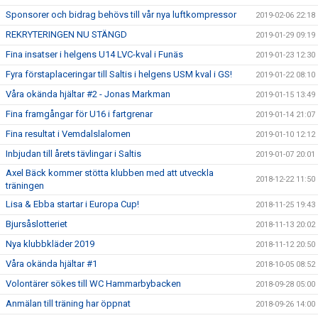
Sponsorer och bidrag behövs till vår nya luftkompressor
2019-02-06 22:18
REKRYTERINGEN NU STÄNGD
2019-01-29 09:19
Fina insatser i helgens U14 LVC-kval i Funäs
2019-01-23 12:30
Fyra förstaplaceringar till Saltis i helgens USM kval i GS!
2019-01-22 08:10
Våra okända hjältar #2 - Jonas Markman
2019-01-15 13:49
Fina framgångar för U16 i fartgrenar
2019-01-14 21:07
Fina resultat i Vemdalslalomen
2019-01-10 12:12
Inbjudan till årets tävlingar i Saltis
2019-01-07 20:01
Axel Bäck kommer stötta klubben med att utveckla
2018-12-22 11:50
träningen
Lisa & Ebba startar i Europa Cup!
2018-11-25 19:43
Bjursåslotteriet
2018-11-13 20:02
Nya klubbkläder 2019
2018-11-12 20:50
Våra okända hjältar #1
2018-10-05 08:52
Volontärer sökes till WC Hammarbybacken
2018-09-28 05:00
Anmälan till träning har öppnat
2018-09-26 14:00