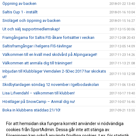
Öppning av backen
2018-01-22 13:40
Saltis Cup 1 - inställt
2018-01-16 10:04
Snöläget och öppning av backen
2018-01-15 16:27
Ut och sälj supportmedlemskap!
2017-12-15 00:06
Framgångarna för Saltis FIS-åkare fortsätter i veckan
2017-12-08 20:43
Saltisframgångar i helgens FIS-tävlingar
2017-12-05 14:09
Välkommen till en kväll med skidvård på Alpingaraget!
2017-11-23 14:26
Välkommen att anmäla dig till träningen!
2017-11-13 21:08
Inbjudan till Klubbläger Vemdalen 2-5Dec 2017 har skickats
2017-11-10 12:58
ut!
Skidbytardagen söndag 12 november i Igelbodaskolan
2017-11-06 13:43
Lisa Lifvendahl – välkommen till klubben!
2017-10-17 19:40
Höstläger på SnowCamp – Anmäl dig nu!
2017-10-07 16:46
Boka in klubbens städdag 21/10!
2017-09-21 13:55
Höstläger i Stubaital 2017
2017-09-10 23:22
För att hemsidan ska fungera korrekt använder vi nödvändiga
Välkommen på årsmöte med kickoff för säsongen
cookies från SportAdmin. Dessa går inte att stänga av.
2017-09-10 20:01
2017/2018!
Föreningen kan också använda frivilliga cookies, t.ex. för statistik