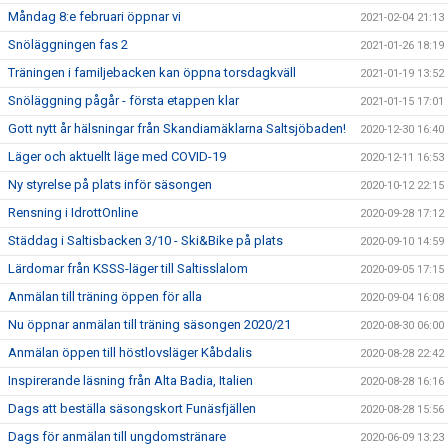
Måndag 8:e februari öppnar vi
2021-02-04 21:13
Snöläggningen fas 2
2021-01-26 18:19
Träningen i familjebacken kan öppna torsdagkväll
2021-01-19 13:52
Snöläggning pågår - första etappen klar
2021-01-15 17:01
Gott nytt år hälsningar från Skandiamäklarna Saltsjöbaden!
2020-12-30 16:40
Läger och aktuellt läge med COVID-19
2020-12-11 16:53
Ny styrelse på plats inför säsongen
2020-10-12 22:15
Rensning i IdrottOnline
2020-09-28 17:12
Städdag i Saltisbacken 3/10 - Ski&Bike på plats
2020-09-10 14:59
Lärdomar från KSSS-läger till Saltisslalom
2020-09-05 17:15
Anmälan till träning öppen för alla
2020-09-04 16:08
Nu öppnar anmälan till träning säsongen 2020/21
2020-08-30 06:00
Anmälan öppen till höstlovsläger Kåbdalis
2020-08-28 22:42
Inspirerande läsning från Alta Badia, Italien
2020-08-28 16:16
Dags att beställa säsongskort Funäsfjällen
2020-08-28 15:56
Dags för anmälan till ungdomstränare
2020-06-09 13:23