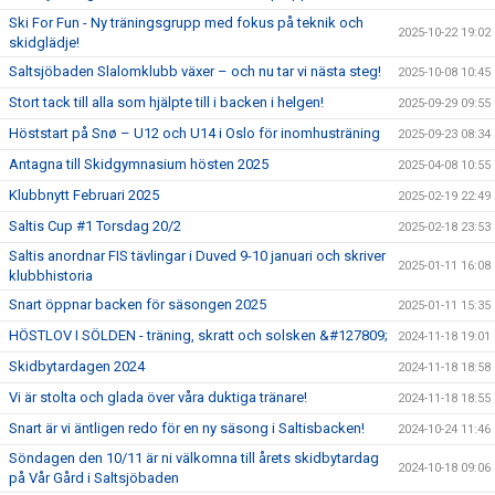
Ski For Fun - Ny träningsgrupp med fokus på teknik och
2025-10-22 19:02
skidglädje!
Saltsjöbaden Slalomklubb växer – och nu tar vi nästa steg!
2025-10-08 10:45
Stort tack till alla som hjälpte till i backen i helgen!
2025-09-29 09:55
Höststart på Snø – U12 och U14 i Oslo för inomhusträning
2025-09-23 08:34
Antagna till Skidgymnasium hösten 2025
2025-04-08 10:55
Klubbnytt Februari 2025
2025-02-19 22:49
Saltis Cup #1 Torsdag 20/2
2025-02-18 23:53
Saltis anordnar FIS tävlingar i Duved 9-10 januari och skriver
2025-01-11 16:08
klubbhistoria
Snart öppnar backen för säsongen 2025
2025-01-11 15:35
HÖSTLOV I SÖLDEN - träning, skratt och solsken &#127809;
2024-11-18 19:01
Skidbytardagen 2024
2024-11-18 18:58
Vi är stolta och glada över våra duktiga tränare!
2024-11-18 18:55
Snart är vi äntligen redo för en ny säsong i Saltisbacken!
2024-10-24 11:46
Söndagen den 10/11 är ni välkomna till årets skidbytardag
2024-10-18 09:06
på Vår Gård i Saltsjöbaden