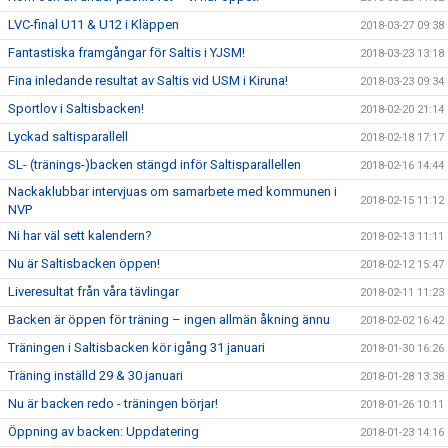
LVC-final U11 & U12 i Kläppen
2018-03-27 09:38
Fantastiska framgångar för Saltis i YJSM!
2018-03-23 13:18
Fina inledande resultat av Saltis vid USM i Kiruna!
2018-03-23 09:34
Sportlov i Saltisbacken!
2018-02-20 21:14
Lyckad saltisparallell
2018-02-18 17:17
SL- (tränings-)backen stängd inför Saltisparallellen
2018-02-16 14:44
Nackaklubbar intervjuas om samarbete med kommunen i
2018-02-15 11:12
NVP
Ni har väl sett kalendern?
2018-02-13 11:11
Nu är Saltisbacken öppen!
2018-02-12 15:47
Liveresultat från våra tävlingar
2018-02-11 11:23
Backen är öppen för träning – ingen allmän åkning ännu
2018-02-02 16:42
Träningen i Saltisbacken kör igång 31 januari
2018-01-30 16:26
Träning inställd 29 & 30 januari
2018-01-28 13:38
Nu är backen redo - träningen börjar!
2018-01-26 10:11
Öppning av backen: Uppdatering
2018-01-23 14:16