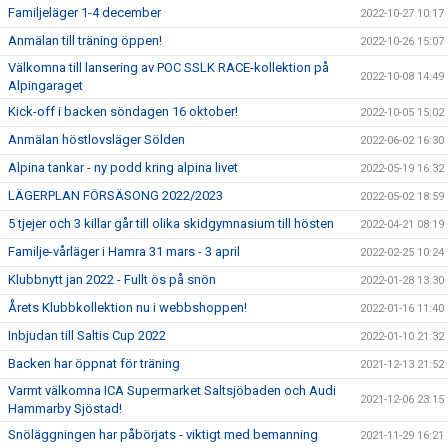
Familjeläger 1-4 december
2022-10-27 10:17
Anmälan till träning öppen!
2022-10-26 15:07
Välkomna till lansering av POC SSLK RACE-kollektion på
2022-10-08 14:49
Alpingaraget
Kick-off i backen söndagen 16 oktober!
2022-10-05 15:02
Anmälan höstlovsläger Sölden
2022-06-02 16:30
Alpina tankar - ny podd kring alpina livet
2022-05-19 16:32
LÄGERPLAN FÖRSÄSONG 2022/2023
2022-05-02 18:59
5 tjejer och 3 killar går till olika skidgymnasium till hösten
2022-04-21 08:19
Familje-vårläger i Hamra 31 mars - 3 april
2022-02-25 10:24
Klubbnytt jan 2022 - Fullt ös på snön
2022-01-28 13:30
Årets Klubbkollektion nu i webbshoppen!
2022-01-16 11:40
Inbjudan till Saltis Cup 2022
2022-01-10 21:32
Backen har öppnat för träning
2021-12-13 21:52
Varmt välkomna ICA Supermarket Saltsjöbaden och Audi
2021-12-06 23:15
Hammarby Sjöstad!
Snöläggningen har påbörjats - viktigt med bemanning
2021-11-29 16:21