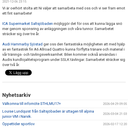
2021-12-06 23:15
KALENDER
Vi är oerhört stolta att Ni väljer att samarbeta med oss och vi ser fram emot
ett fint samarbete!
SALTISBACKEN
ICA Supermarket Saltsjöbaden
möjliggör det för oss att kunna lägga snö
DOKUMENT
mer genom sponsring av anläggningen och våra tunnor. Samarbetet
sträcker sig över tre år.
KONTAKT
Audi Hammarby Sjöstad
ger oss den fantastiska möjligheten att med hjälp
av en fantastisk fin A6 Allroad Quattro kunna förflytta tränare och material i
PARTNERSKAP
vår tränings- och tävlingsverksamhet. Bilen kommer också användas i
Audis kundlojalitetsprogram under SSLK tävlingar. Samarbetet sträcker sig
över två år.
Nyhetsarkiv
Välkomna till infomöte STHLMU17+
2026-04-29 09:05
Louise Lundquist från Saltsjöbaden är uttagen till alpina
2026-03-04 21:03
junior-VM i Narvik.
Öppettider sportlov
2026-02-17 12:20