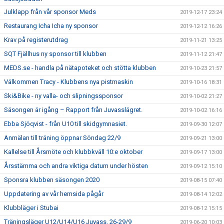
Julklapp från vår sponsor Meds
2019-12-17 23:24
Restaurang Icha Icha ny sponsor
2019-12-12 16:26
Krav på registerutdrag
2019-11-21 13:25
SQT Fjällhus ny sponsor till klubben
2019-11-12 21:47
MEDS.se - handla på nätapoteket och stötta klubben
2019-10-23 21:57
Välkommen Tracy - Klubbens nya pistmaskin
2019-10-16 18:31
Ski&Bike - ny valla- och slipningssponsor
2019-10-02 21:27
Säsongen är igång – Rapport från Juvasslägret.
2019-10-02 16:16
Ebba Sjöqvist - från U10 till skidgymnasiet.
2019-09-30 12:07
Anmälan till träning öppnar Söndag 22/9
2019-09-21 13:00
Kallelse till Årsmöte och klubbkväll 10:e oktober
2019-09-17 13:00
Årsstämma och andra viktiga datum under hösten
2019-09-12 15:10
Sponsra klubben säsongen 2020
2019-08-15 07:40
Uppdatering av vår hemsida pågår
2019-08-14 12:02
Klubbläger i Stubai
2019-08-12 15:15
Träningsläger U12/U14/U16 Juvass, 26-29/9
2019-06-20 10:03