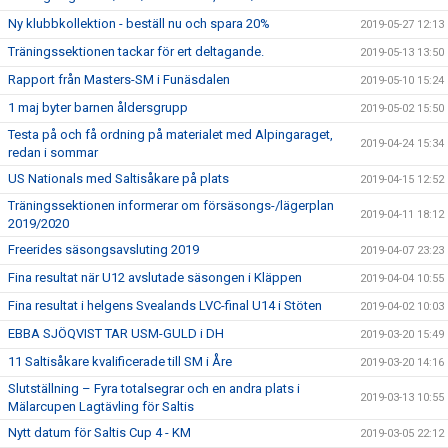
Ny klubbkollektion - beställ nu och spara 20%
2019-05-27 12:13
Träningssektionen tackar för ert deltagande.
2019-05-13 13:50
Rapport från Masters-SM i Funäsdalen
2019-05-10 15:24
1 maj byter barnen åldersgrupp
2019-05-02 15:50
Testa på och få ordning på materialet med Alpingaraget,
2019-04-24 15:34
redan i sommar
US Nationals med Saltisåkare på plats
2019-04-15 12:52
Träningssektionen informerar om försäsongs-/lägerplan
2019-04-11 18:12
2019/2020
Freerides säsongsavsluting 2019
2019-04-07 23:23
Fina resultat när U12 avslutade säsongen i Kläppen
2019-04-04 10:55
Fina resultat i helgens Svealands LVC-final U14 i Stöten
2019-04-02 10:03
EBBA SJÖQVIST TAR USM-GULD i DH
2019-03-20 15:49
11 Saltisåkare kvalificerade till SM i Åre
2019-03-20 14:16
Slutställning – Fyra totalsegrar och en andra plats i
2019-03-13 10:55
Mälarcupen Lagtävling för Saltis
Nytt datum för Saltis Cup 4 - KM
2019-03-05 22:12