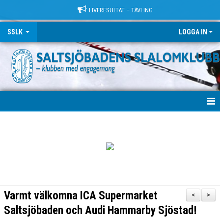
LIVERESULTAT – TÄVLING
SSLK
LOGGA IN
VÄLKOMMEN!
KLUBBEN
TRÄNING
LÄGER
Varmt välkomna ICA Supermarket
<
>
TÄVLING
Saltsjöbaden och Audi Hammarby Sjöstad!