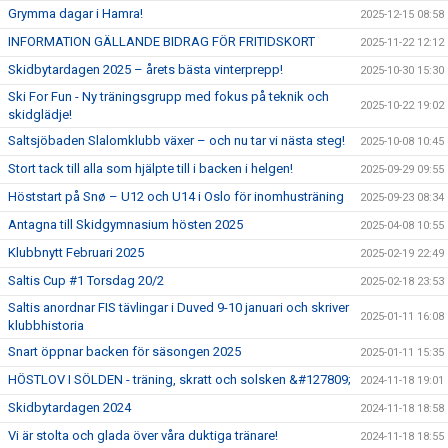
Grymma dagar i Hamra!
2025-12-15 08:58
INFORMATION GÄLLANDE BIDRAG FÖR FRITIDSKORT
2025-11-22 12:12
Skidbytardagen 2025 – årets bästa vinterprepp!
2025-10-30 15:30
Ski For Fun - Ny träningsgrupp med fokus på teknik och
2025-10-22 19:02
skidglädje!
Saltsjöbaden Slalomklubb växer – och nu tar vi nästa steg!
2025-10-08 10:45
Stort tack till alla som hjälpte till i backen i helgen!
2025-09-29 09:55
Höststart på Snø – U12 och U14 i Oslo för inomhusträning
2025-09-23 08:34
Antagna till Skidgymnasium hösten 2025
2025-04-08 10:55
Klubbnytt Februari 2025
2025-02-19 22:49
Saltis Cup #1 Torsdag 20/2
2025-02-18 23:53
Saltis anordnar FIS tävlingar i Duved 9-10 januari och skriver
2025-01-11 16:08
klubbhistoria
Snart öppnar backen för säsongen 2025
2025-01-11 15:35
HÖSTLOV I SÖLDEN - träning, skratt och solsken &#127809;
2024-11-18 19:01
Skidbytardagen 2024
2024-11-18 18:58
Vi är stolta och glada över våra duktiga tränare!
2024-11-18 18:55