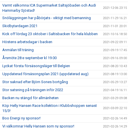
Varmt välkomna ICA Supermarket Saltsjöbaden och Audi
2021-12-06 23:15
Hammarby Sjöstad!
Snöläggningen har påbörjats - viktigt med bemanning
2021-11-29 16:21
Skidbytardagen 2021
2021-11-01 20:01
Kick off lördag 23 oktober i Saltisbacken för hela klubben
2021-10-16 18:50
Höstens arbetsdagar i backen
2021-09-22 09:11
Anmälan till träning
2021-09-19 17:45
Årsmöte 28:e september kl 19.00
2021-09-16 09:00
Lyckat första försäsongsläger till Belgien
2021-08-20 10:43
Uppdaterad försäsongsplan 2021 (uppdaterad aug)
2021-08-19 13:00
Stor saknad efter Björn Sones bortgång
2021-05-29 13:27
Stor satsning på träningen inför 2022
2021-04-19 16:11
Backen nu stängd för allmänheten
2021-03-29 09:08
Köp Helly Hansen Race kollektion i Klubbshoppen senast
2021-03-09 22:10
15/3!
Boo Energi ny sponsor!
2021-02-26 14:49
Vi välkomnar Helly Hansen som ny sponsor!
2021-02-26 14:29