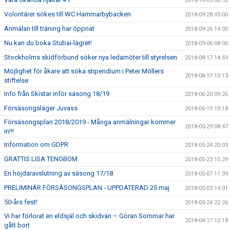
2018-10-05 08:52
Volontärer sökes till WC Hammarbybacken
2018-09-28 05:00
Anmälan till träning har öppnat
2018-09-26 14:00
Nu kan du boka Stubai-lägret!
2018-09-06 08:00
Stockholms skidförbund söker nya ledamöter till styrelsen
2018-08-17 14:59
Möjlighet för åkare att söka stipendium i Peter Möllers
2018-08-17 10:13
stiftelse
Info från Skistar inför säsong 18/19
2018-06-20 09:26
Försäsongsläger Juvass
2018-06-19 10:18
Försäsongsplan 2018/2019 - Många anmälningar kommer
2018-05-29 08:47
in!!!
Information om GDPR
2018-05-24 20:03
GRATTIS LISA TENGBOM
2018-05-23 15:29
En höjdaravslutning av säsong 17/18
2018-05-07 11:39
PRELIMINÄR FÖRSÄSONGSPLAN - UPPDATERAD 25 maj
2018-05-03 14:01
50-års fest!
2018-04-24 22:26
Vi har förlorat en eldsjäl och skidvän – Göran Sommar har
2018-04-17 12:18
gått bort