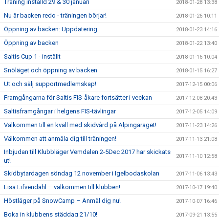
Träning inställd 29 & 30 januari
2018-01-28 13:38
Nu är backen redo - träningen börjar!
2018-01-26 10:11
Öppning av backen: Uppdatering
2018-01-23 14:16
Öppning av backen
2018-01-22 13:40
Saltis Cup 1 - inställt
2018-01-16 10:04
Snöläget och öppning av backen
2018-01-15 16:27
Ut och sälj supportmedlemskap!
2017-12-15 00:06
Framgångarna för Saltis FIS-åkare fortsätter i veckan
2017-12-08 20:43
Saltisframgångar i helgens FIS-tävlingar
2017-12-05 14:09
Välkommen till en kväll med skidvård på Alpingaraget!
2017-11-23 14:26
Välkommen att anmäla dig till träningen!
2017-11-13 21:08
Inbjudan till Klubbläger Vemdalen 2-5Dec 2017 har skickats
2017-11-10 12:58
ut!
Skidbytardagen söndag 12 november i Igelbodaskolan
2017-11-06 13:43
Lisa Lifvendahl – välkommen till klubben!
2017-10-17 19:40
Höstläger på SnowCamp – Anmäl dig nu!
2017-10-07 16:46
Boka in klubbens städdag 21/10!
2017-09-21 13:55