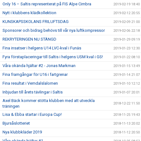
Only 16 – Saltis representerat på FIS Alpe Cimbra
2019-02-19 18:40
Nytt i klubbens klädkollektion
2019-02-12 20:55
KUNSKAPSSKOLANS FRILUFTSDAG
2019-02-09 21:00
Sponsorer och bidrag behövs till vår nya luftkompressor
2019-02-06 22:18
REKRYTERINGEN NU STÄNGD
2019-01-29 09:19
Fina insatser i helgens U14 LVC-kval i Funäs
2019-01-23 12:30
Fyra förstaplaceringar till Saltis i helgens USM kval i GS!
2019-01-22 08:10
Våra okända hjältar #2 - Jonas Markman
2019-01-15 13:49
Fina framgångar för U16 i fartgrenar
2019-01-14 21:07
Fina resultat i Vemdalslalomen
2019-01-10 12:12
Inbjudan till årets tävlingar i Saltis
2019-01-07 20:01
Axel Bäck kommer stötta klubben med att utveckla
2018-12-22 11:50
träningen
Lisa & Ebba startar i Europa Cup!
2018-11-25 19:43
Bjursåslotteriet
2018-11-13 20:02
Nya klubbkläder 2019
2018-11-12 20:50
Våra okända hjältar #1