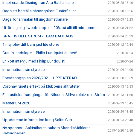
Inspirerande läsning från Alta Badia, Italien
2020-08-28 16:16
Dags att beställa säsongskort Funäsfjällen
2020-08-28 15:56
Dags för anmälan till ungdomstränare
2020-06-09 13:23
Utförsäljning i webbshopen - 20% på allt till midsommar
2020-06-08 21:52
GRATTIS OLLE STRÖM - TEAM BAUHAUS
2020-05-14 20:13
1 maj blev ditt barn just lite större
2020-05-12 12:44
Grattis landslaget - Philip Lundquist är med!
2020-04-24
En kort intervju med Philip Lundquist
2020-04-24
Information från styrelsen
2020-04-09 14:00
Försäsongsplan 2020/2021 - UPPDATERAD
2020-03-30 13:39
Coronavirusets effekt på klubbens aktiviteter
2020-03-13 15:53
Fantastiska framgångar för Nilsson, Silfwerplatz och Ström
2020-03-13 11:50
Master SM 2020
2020-02-19 15:45
Information från styrelsen
2020-01-29 18:45
Uppdaterad information kring Saltis Cup
2020-01-23 20:48
Ny sponsor - Saltisåkaren bakom SkandiaMäklarna
2019-12-20 12:50
Saltsjöbaden