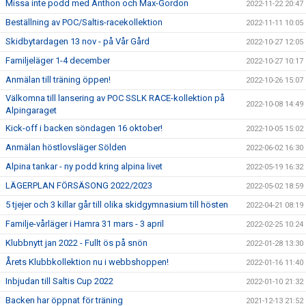
Missa inte podd med Anthon och Max-Gordon
2022-11-22 20:47
Beställning av POC/Saltis-racekollektion
2022-11-11 10:05
Skidbytardagen 13 nov - på Vår Gård
2022-10-27 12:05
Familjeläger 1-4 december
2022-10-27 10:17
Anmälan till träning öppen!
2022-10-26 15:07
Välkomna till lansering av POC SSLK RACE-kollektion på
2022-10-08 14:49
Alpingaraget
Kick-off i backen söndagen 16 oktober!
2022-10-05 15:02
Anmälan höstlovsläger Sölden
2022-06-02 16:30
Alpina tankar - ny podd kring alpina livet
2022-05-19 16:32
LÄGERPLAN FÖRSÄSONG 2022/2023
2022-05-02 18:59
5 tjejer och 3 killar går till olika skidgymnasium till hösten
2022-04-21 08:19
Familje-vårläger i Hamra 31 mars - 3 april
2022-02-25 10:24
Klubbnytt jan 2022 - Fullt ös på snön
2022-01-28 13:30
Årets Klubbkollektion nu i webbshoppen!
2022-01-16 11:40
Inbjudan till Saltis Cup 2022
2022-01-10 21:32
Backen har öppnat för träning
2021-12-13 21:52