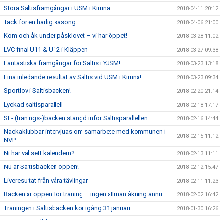
Stora Saltisframgångar i USM i Kiruna
2018-04-11 20:12
Tack för en härlig säsong
2018-04-06 21:00
Kom och åk under påsklovet – vi har öppet!
2018-03-28 11:02
LVC-final U11 & U12 i Kläppen
2018-03-27 09:38
Fantastiska framgångar för Saltis i YJSM!
2018-03-23 13:18
Fina inledande resultat av Saltis vid USM i Kiruna!
2018-03-23 09:34
Sportlov i Saltisbacken!
2018-02-20 21:14
Lyckad saltisparallell
2018-02-18 17:17
SL- (tränings-)backen stängd inför Saltisparallellen
2018-02-16 14:44
Nackaklubbar intervjuas om samarbete med kommunen i
2018-02-15 11:12
NVP
Ni har väl sett kalendern?
2018-02-13 11:11
Nu är Saltisbacken öppen!
2018-02-12 15:47
Liveresultat från våra tävlingar
2018-02-11 11:23
Backen är öppen för träning – ingen allmän åkning ännu
2018-02-02 16:42
Träningen i Saltisbacken kör igång 31 januari
2018-01-30 16:26