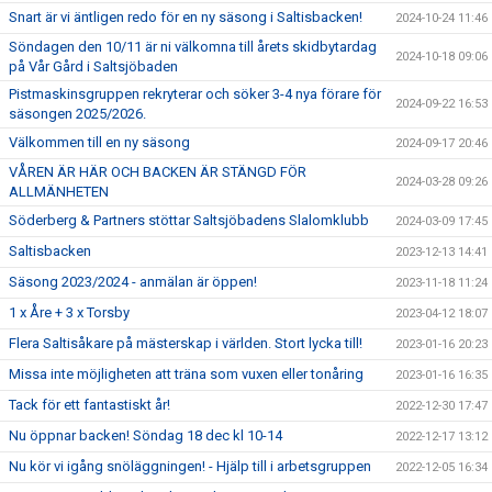
Snart är vi äntligen redo för en ny säsong i Saltisbacken!
2024-10-24 11:46
Söndagen den 10/11 är ni välkomna till årets skidbytardag
2024-10-18 09:06
på Vår Gård i Saltsjöbaden
Pistmaskinsgruppen rekryterar och söker 3-4 nya förare för
2024-09-22 16:53
säsongen 2025/2026.
Välkommen till en ny säsong
2024-09-17 20:46
VÅREN ÄR HÄR OCH BACKEN ÄR STÄNGD FÖR
2024-03-28 09:26
ALLMÄNHETEN
Söderberg & Partners stöttar Saltsjöbadens Slalomklubb
2024-03-09 17:45
Saltisbacken
2023-12-13 14:41
Säsong 2023/2024 - anmälan är öppen!
2023-11-18 11:24
1 x Åre + 3 x Torsby
2023-04-12 18:07
Flera Saltisåkare på mästerskap i världen. Stort lycka till!
2023-01-16 20:23
Missa inte möjligheten att träna som vuxen eller tonåring
2023-01-16 16:35
Tack för ett fantastiskt år!
2022-12-30 17:47
Nu öppnar backen! Söndag 18 dec kl 10-14
2022-12-17 13:12
Nu kör vi igång snöläggningen! - Hjälp till i arbetsgruppen
2022-12-05 16:34