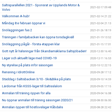
Saltisparallellen 2021 - Sponsrat av Upplands Motor &
2021-02-17 09:48
Volvo
Välkommen A-hub!
2021-02-14 21:22
Måndag 8:e februari öppnar vi
2021-02-04 21:13
Snöläggningen fas 2
2021-01-26 18:19
Träningen i familjebacken kan öppna torsdagkväll
2021-01-19 13:52
Snöläggning pågår - första etappen klar
2021-01-15 17:01
Gott nytt år hälsningar från Skandiamäklarna Saltsjöbaden!
2020-12-30 16:40
Läger och aktuellt läge med COVID-19
2020-12-11 16:53
Ny styrelse på plats inför säsongen
2020-10-12 22:15
Rensning i IdrottOnline
2020-09-28 17:12
Städdag i Saltisbacken 3/10 - Ski&Bike på plats
2020-09-10 14:59
Lärdomar från KSSS-läger till Saltisslalom
2020-09-05 17:15
Anmälan till träning öppen för alla
2020-09-04 16:08
Nu öppnar anmälan till träning säsongen 2020/21
2020-08-30 06:00
Anmälan öppen till höstlovsläger Kåbdalis
2020-08-28 22:42