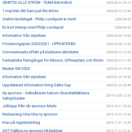
GRATTIS OLLE STRÖM - TEAM BAUHAUS
2020-05-14 20:13
1 maj blev ditt barn just lite större
2020-05-12 12:44
Grattis landslaget - Philip Lundquist är med!
2020-04-24
En kort intervju med Philip Lundquist
2020-04-24
Information från styrelsen
2020-04-09 14:00
Försäsongsplan 2020/2021 - UPPDATERAD
2020-03-30 13:39
Coronavirusets effekt på klubbens aktiviteter
2020-03-13 15:53
Fantastiska framgångar för Nilsson, Silfwerplatz och Ström
2020-03-13 11:50
Master SM 2020
2020-02-19 15:45
Information från styrelsen
2020-01-29 18:45
Uppdaterad information kring Saltis Cup
2020-01-23 20:48
Ny sponsor - Saltisåkaren bakom SkandiaMäklarna
2019-12-20 12:50
Saltsjöbaden
Julklapp från vår sponsor Meds
2019-12-17 23:24
Restaurang Icha Icha ny sponsor
2019-12-12 16:26
Krav på registerutdrag
2019-11-21 13:25
SQT Fjällhus ny sponsor till klubben
2019-11-12 21:47