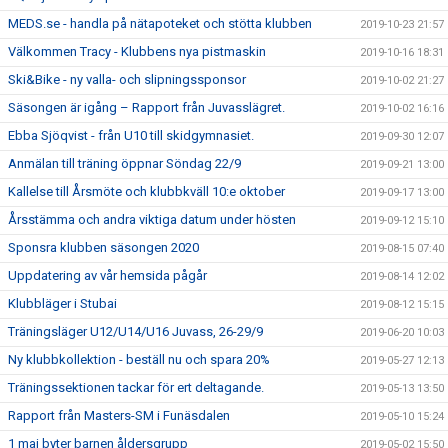
MEDS.se - handla på nätapoteket och stötta klubben
2019-10-23 21:57
Välkommen Tracy - Klubbens nya pistmaskin
2019-10-16 18:31
Ski&Bike - ny valla- och slipningssponsor
2019-10-02 21:27
Säsongen är igång – Rapport från Juvasslägret.
2019-10-02 16:16
Ebba Sjöqvist - från U10 till skidgymnasiet.
2019-09-30 12:07
Anmälan till träning öppnar Söndag 22/9
2019-09-21 13:00
Kallelse till Årsmöte och klubbkväll 10:e oktober
2019-09-17 13:00
Årsstämma och andra viktiga datum under hösten
2019-09-12 15:10
Sponsra klubben säsongen 2020
2019-08-15 07:40
Uppdatering av vår hemsida pågår
2019-08-14 12:02
Klubbläger i Stubai
2019-08-12 15:15
Träningsläger U12/U14/U16 Juvass, 26-29/9
2019-06-20 10:03
Ny klubbkollektion - beställ nu och spara 20%
2019-05-27 12:13
Träningssektionen tackar för ert deltagande.
2019-05-13 13:50
Rapport från Masters-SM i Funäsdalen
2019-05-10 15:24
1 maj byter barnen åldersgrupp
2019-05-02 15:50