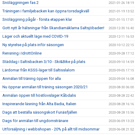
Snöläggningen fas 2
2021-01-26 18:19
Träningen i familjebacken kan öppna torsdagkväll
2021-01-19 13:52
Snöläggning pågår - första etappen klar
2021-01-15 17:01
Gott nytt år hälsningar från Skandiamäklarna Saltsjöbaden!
2020-12-30 16:40
Läger och aktuellt läge med COVID-19
2020-12-11 16:53
Ny styrelse på plats inför säsongen
2020-10-12 22:15
Rensning i IdrottOnline
2020-09-28 17:12
Städdag i Saltisbacken 3/10 - Ski&Bike på plats
2020-09-10 14:59
Lärdomar från KSSS-läger till Saltisslalom
2020-09-05 17:15
Anmälan till träning öppen för alla
2020-09-04 16:08
Nu öppnar anmälan till träning säsongen 2020/21
2020-08-30 06:00
Anmälan öppen till höstlovsläger Kåbdalis
2020-08-28 22:42
Inspirerande läsning från Alta Badia, Italien
2020-08-28 16:16
Dags att beställa säsongskort Funäsfjällen
2020-08-28 15:56
Dags för anmälan till ungdomstränare
2020-06-09 13:23
Utförsäljning i webbshopen - 20% på allt till midsommar
2020-06-08 21:52