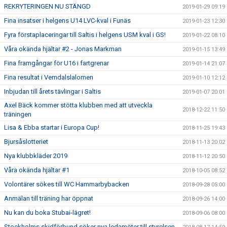
REKRYTERINGEN NU STÄNGD
2019-01-29 09:19
Fina insatser i helgens U14 LVC-kval i Funäs
2019-01-23 12:30
Fyra förstaplaceringar till Saltis i helgens USM kval i GS!
2019-01-22 08:10
Våra okända hjältar #2 - Jonas Markman
2019-01-15 13:49
Fina framgångar för U16 i fartgrenar
2019-01-14 21:07
Fina resultat i Vemdalslalomen
2019-01-10 12:12
Inbjudan till årets tävlingar i Saltis
2019-01-07 20:01
Axel Bäck kommer stötta klubben med att utveckla
2018-12-22 11:50
träningen
Lisa & Ebba startar i Europa Cup!
2018-11-25 19:43
Bjursåslotteriet
2018-11-13 20:02
Nya klubbkläder 2019
2018-11-12 20:50
Våra okända hjältar #1
2018-10-05 08:52
Volontärer sökes till WC Hammarbybacken
2018-09-28 05:00
Anmälan till träning har öppnat
2018-09-26 14:00
Nu kan du boka Stubai-lägret!
2018-09-06 08:00
Stockholms skidförbund söker nya ledamöter till styrelsen