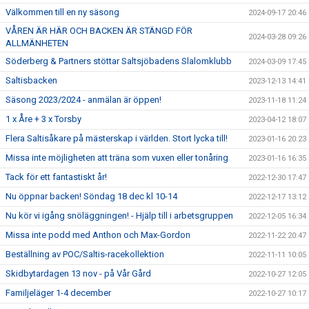
Välkommen till en ny säsong
2024-09-17 20:46
VÅREN ÄR HÄR OCH BACKEN ÄR STÄNGD FÖR
2024-03-28 09:26
ALLMÄNHETEN
Söderberg & Partners stöttar Saltsjöbadens Slalomklubb
2024-03-09 17:45
Saltisbacken
2023-12-13 14:41
Säsong 2023/2024 - anmälan är öppen!
2023-11-18 11:24
1 x Åre + 3 x Torsby
2023-04-12 18:07
Flera Saltisåkare på mästerskap i världen. Stort lycka till!
2023-01-16 20:23
Missa inte möjligheten att träna som vuxen eller tonåring
2023-01-16 16:35
Tack för ett fantastiskt år!
2022-12-30 17:47
Nu öppnar backen! Söndag 18 dec kl 10-14
2022-12-17 13:12
Nu kör vi igång snöläggningen! - Hjälp till i arbetsgruppen
2022-12-05 16:34
Missa inte podd med Anthon och Max-Gordon
2022-11-22 20:47
Beställning av POC/Saltis-racekollektion
2022-11-11 10:05
Skidbytardagen 13 nov - på Vår Gård
2022-10-27 12:05
Familjeläger 1-4 december
2022-10-27 10:17