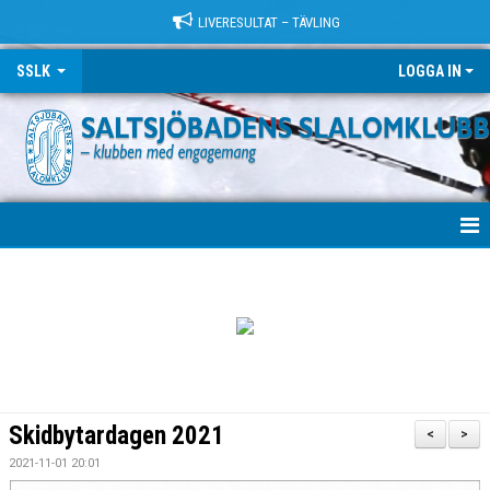
LIVERESULTAT – TÄVLING
SSLK
LOGGA IN
VÄLKOMMEN!
KLUBBEN
TRÄNING
LÄGER
Skidbytardagen 2021
<
>
TÄVLING
2021-11-01 20:01