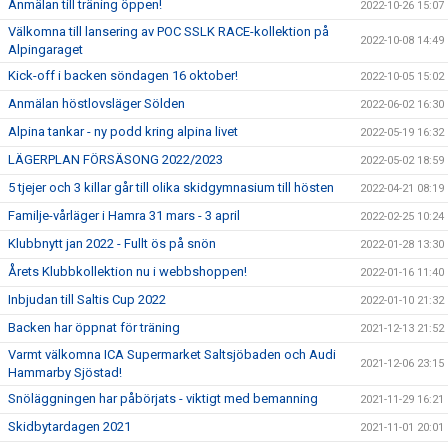
Anmälan till träning öppen!
2022-10-26 15:07
Välkomna till lansering av POC SSLK RACE-kollektion på
2022-10-08 14:49
Alpingaraget
Kick-off i backen söndagen 16 oktober!
2022-10-05 15:02
Anmälan höstlovsläger Sölden
2022-06-02 16:30
Alpina tankar - ny podd kring alpina livet
2022-05-19 16:32
LÄGERPLAN FÖRSÄSONG 2022/2023
2022-05-02 18:59
5 tjejer och 3 killar går till olika skidgymnasium till hösten
2022-04-21 08:19
Familje-vårläger i Hamra 31 mars - 3 april
2022-02-25 10:24
Klubbnytt jan 2022 - Fullt ös på snön
2022-01-28 13:30
Årets Klubbkollektion nu i webbshoppen!
2022-01-16 11:40
Inbjudan till Saltis Cup 2022
2022-01-10 21:32
Backen har öppnat för träning
2021-12-13 21:52
Varmt välkomna ICA Supermarket Saltsjöbaden och Audi
2021-12-06 23:15
Hammarby Sjöstad!
Snöläggningen har påbörjats - viktigt med bemanning
2021-11-29 16:21
Skidbytardagen 2021
2021-11-01 20:01