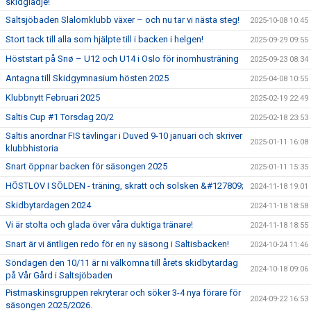
skidglädje!
Saltsjöbaden Slalomklubb växer – och nu tar vi nästa steg!
2025-10-08 10:45
Stort tack till alla som hjälpte till i backen i helgen!
2025-09-29 09:55
Höststart på Snø – U12 och U14 i Oslo för inomhusträning
2025-09-23 08:34
Antagna till Skidgymnasium hösten 2025
2025-04-08 10:55
Klubbnytt Februari 2025
2025-02-19 22:49
Saltis Cup #1 Torsdag 20/2
2025-02-18 23:53
Saltis anordnar FIS tävlingar i Duved 9-10 januari och skriver
2025-01-11 16:08
klubbhistoria
Snart öppnar backen för säsongen 2025
2025-01-11 15:35
HÖSTLOV I SÖLDEN - träning, skratt och solsken &#127809;
2024-11-18 19:01
Skidbytardagen 2024
2024-11-18 18:58
Vi är stolta och glada över våra duktiga tränare!
2024-11-18 18:55
Snart är vi äntligen redo för en ny säsong i Saltisbacken!
2024-10-24 11:46
Söndagen den 10/11 är ni välkomna till årets skidbytardag
2024-10-18 09:06
på Vår Gård i Saltsjöbaden
Pistmaskinsgruppen rekryterar och söker 3-4 nya förare för
2024-09-22 16:53
säsongen 2025/2026.