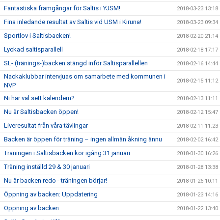
Fantastiska framgångar för Saltis i YJSM!
2018-03-23 13:18
Fina inledande resultat av Saltis vid USM i Kiruna!
2018-03-23 09:34
Sportlov i Saltisbacken!
2018-02-20 21:14
Lyckad saltisparallell
2018-02-18 17:17
SL- (tränings-)backen stängd inför Saltisparallellen
2018-02-16 14:44
Nackaklubbar intervjuas om samarbete med kommunen i
2018-02-15 11:12
NVP
Ni har väl sett kalendern?
2018-02-13 11:11
Nu är Saltisbacken öppen!
2018-02-12 15:47
Liveresultat från våra tävlingar
2018-02-11 11:23
Backen är öppen för träning – ingen allmän åkning ännu
2018-02-02 16:42
Träningen i Saltisbacken kör igång 31 januari
2018-01-30 16:26
Träning inställd 29 & 30 januari
2018-01-28 13:38
Nu är backen redo - träningen börjar!
2018-01-26 10:11
Öppning av backen: Uppdatering
2018-01-23 14:16
Öppning av backen
2018-01-22 13:40