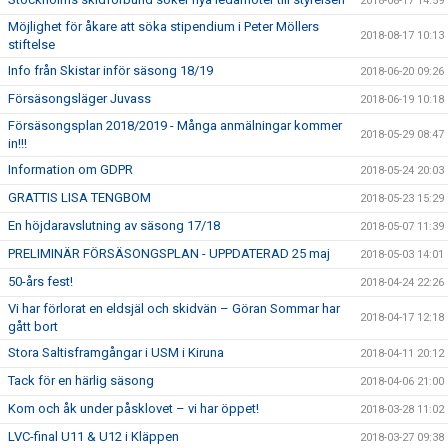
2018-08-17 14:59
Möjlighet för åkare att söka stipendium i Peter Möllers
2018-08-17 10:13
stiftelse
Info från Skistar inför säsong 18/19
2018-06-20 09:26
Försäsongsläger Juvass
2018-06-19 10:18
Försäsongsplan 2018/2019 - Många anmälningar kommer
2018-05-29 08:47
in!!!
Information om GDPR
2018-05-24 20:03
GRATTIS LISA TENGBOM
2018-05-23 15:29
En höjdaravslutning av säsong 17/18
2018-05-07 11:39
PRELIMINÄR FÖRSÄSONGSPLAN - UPPDATERAD 25 maj
2018-05-03 14:01
50-års fest!
2018-04-24 22:26
Vi har förlorat en eldsjäl och skidvän – Göran Sommar har
2018-04-17 12:18
gått bort
Stora Saltisframgångar i USM i Kiruna
2018-04-11 20:12
Tack för en härlig säsong
2018-04-06 21:00
Kom och åk under påsklovet – vi har öppet!
2018-03-28 11:02
LVC-final U11 & U12 i Kläppen
2018-03-27 09:38