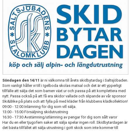
KALENDER
SALTISBACKEN
DOKUMENT
KONTAKT
PARTNERSKAP
Söndagen den 14/11
är ni välkomna till årets skidbytardag i Saltsjöbaden.
Som vanligt håller vi till i Igelboda skolas matsal och det är ett ypperligt
tillfälle att sälja det som barnen växt ur och passa på att komplettera med
nytt. Passa också på att få era skidor vallade och slipande av vår sponsor
Ski&Bike på plats och att fylla på med kläder från klubbens klädkollektion!
09:00 - 12:00 Inlämning för dig som vill sälja.
13:00 - 15:00 Försäljning skidutrustning
16:30 - 17:30 Avstämning/utlämning av pengar för dig som sålt varor
Har du en eller tjugofem saker att sälja spelar ingen roll. Skidbytardagen är
det bästa tillfället att sälja utrustning i gott skick som inte kommer till