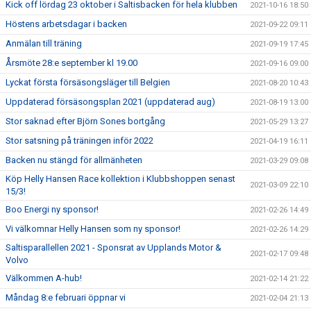
Kick off lördag 23 oktober i Saltisbacken för hela klubben
2021-10-16 18:50
Höstens arbetsdagar i backen
2021-09-22 09:11
Anmälan till träning
2021-09-19 17:45
Årsmöte 28:e september kl 19.00
2021-09-16 09:00
Lyckat första försäsongsläger till Belgien
2021-08-20 10:43
Uppdaterad försäsongsplan 2021 (uppdaterad aug)
2021-08-19 13:00
Stor saknad efter Björn Sones bortgång
2021-05-29 13:27
Stor satsning på träningen inför 2022
2021-04-19 16:11
Backen nu stängd för allmänheten
2021-03-29 09:08
Köp Helly Hansen Race kollektion i Klubbshoppen senast
2021-03-09 22:10
15/3!
Boo Energi ny sponsor!
2021-02-26 14:49
Vi välkomnar Helly Hansen som ny sponsor!
2021-02-26 14:29
Saltisparallellen 2021 - Sponsrat av Upplands Motor &
2021-02-17 09:48
Volvo
Välkommen A-hub!
2021-02-14 21:22
Måndag 8:e februari öppnar vi
2021-02-04 21:13