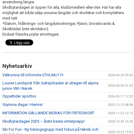
användning längre.
Skidbytardagen är öppen för alla, klubbmedlem eller inte. Här har alla
möjlighet att både sälja urvuxna längder och storlekar och komplettera
med nytt.
*Slalom, friåknings- och längdutrustningar, Pjäxor, Snowboards &
Skidkläder (inte skridskor).
Endast fräscha prylar emottages.
Nyhetsarkiv
Välkomna till infomöte STHLMU17+
2026-04-29 09:05
Louise Lundquist från Saltsjöbaden är uttagen till alpina
2026-03-04 21:03
junior-VM i Narvik.
Öppettider sportlov
2026-02-17 12:20
Grymma dagar i Hamra!
2025-12-15 08:58
INFORMATION GÄLLANDE BIDRAG FÖR FRITIDSKORT
2025-11-22 12:12
Skidbytardagen 2025 – årets bästa vinterprepp!
2025-10-30 15:30
Ski For Fun - Ny träningsgrupp med fokus på teknik och
2025-10-22 19:02