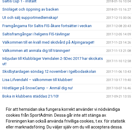
Saltis Cup 1 - inställt
2018-01-16 10:04
Snöläget och öppning av backen
2018-01-15 16:27
Ut och sälj supportmedlemskap!
2017-12-15 00:06
Framgångarna för Saltis FIS-åkare fortsätter i veckan
2017-12-08 20:43
Saltisframgångar i helgens FIS-tävlingar
2017-12-05 14:09
Välkommen till en kväll med skidvård på Alpingaraget!
2017-11-23 14:26
Välkommen att anmäla dig till träningen!
2017-11-13 21:08
Inbjudan till Klubbläger Vemdalen 2-5Dec 2017 har skickats
2017-11-10 12:58
ut!
Skidbytardagen söndag 12 november i Igelbodaskolan
2017-11-06 13:43
Lisa Lifvendahl – välkommen till klubben!
2017-10-17 19:40
Höstläger på SnowCamp – Anmäl dig nu!
2017-10-07 16:46
Boka in klubbens städdag 21/10!
2017-09-21 13:55
Höstläger i Stubaital 2017
2017-09-10 23:22
För att hemsidan ska fungera korrekt använder vi nödvändiga
Välkommen på årsmöte med kickoff för säsongen
cookies från SportAdmin. Dessa går inte att stänga av.
2017-09-10 20:01
2017/2018!
Föreningen kan också använda frivilliga cookies, t.ex. för statistik
eller marknadsföring. Du väljer själv om du vill acceptera dessa.