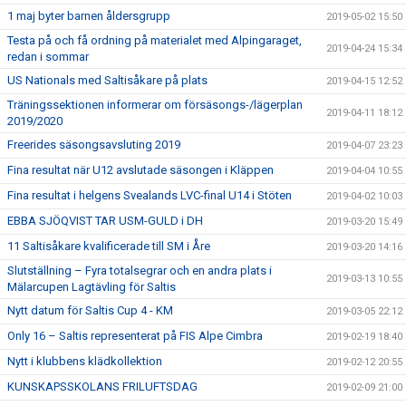
1 maj byter barnen åldersgrupp
2019-05-02 15:50
Testa på och få ordning på materialet med Alpingaraget,
2019-04-24 15:34
redan i sommar
US Nationals med Saltisåkare på plats
2019-04-15 12:52
Träningssektionen informerar om försäsongs-/lägerplan
2019-04-11 18:12
2019/2020
Freerides säsongsavsluting 2019
2019-04-07 23:23
Fina resultat när U12 avslutade säsongen i Kläppen
2019-04-04 10:55
Fina resultat i helgens Svealands LVC-final U14 i Stöten
2019-04-02 10:03
EBBA SJÖQVIST TAR USM-GULD i DH
2019-03-20 15:49
11 Saltisåkare kvalificerade till SM i Åre
2019-03-20 14:16
Slutställning – Fyra totalsegrar och en andra plats i
2019-03-13 10:55
Mälarcupen Lagtävling för Saltis
Nytt datum för Saltis Cup 4 - KM
2019-03-05 22:12
Only 16 – Saltis representerat på FIS Alpe Cimbra
2019-02-19 18:40
Nytt i klubbens klädkollektion
2019-02-12 20:55
KUNSKAPSSKOLANS FRILUFTSDAG
2019-02-09 21:00