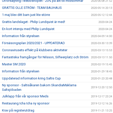
Utförsäljning i webbshopen - 20% på allt till midsommar
2020-06-08 21:52
GRATTIS OLLE STRÖM - TEAM BAUHAUS
2020-05-14 20:13
1 maj blev ditt barn just lite större
2020-05-12 12:44
Grattis landslaget - Philip Lundquist är med!
2020-04-24
En kort intervju med Philip Lundquist
2020-04-24
Information från styrelsen
2020-04-09 14:00
Försäsongsplan 2020/2021 - UPPDATERAD
2020-03-30 13:39
Coronavirusets effekt på klubbens aktiviteter
2020-03-13 15:53
Fantastiska framgångar för Nilsson, Silfwerplatz och Ström
2020-03-13 11:50
Master SM 2020
2020-02-19 15:45
Information från styrelsen
2020-01-29 18:45
Uppdaterad information kring Saltis Cup
2020-01-23 20:48
Ny sponsor - Saltisåkaren bakom SkandiaMäklarna
2019-12-20 12:50
Saltsjöbaden
Julklapp från vår sponsor Meds
2019-12-17 23:24
Restaurang Icha Icha ny sponsor
2019-12-12 16:26
Krav på registerutdrag
2019-11-21 13:25