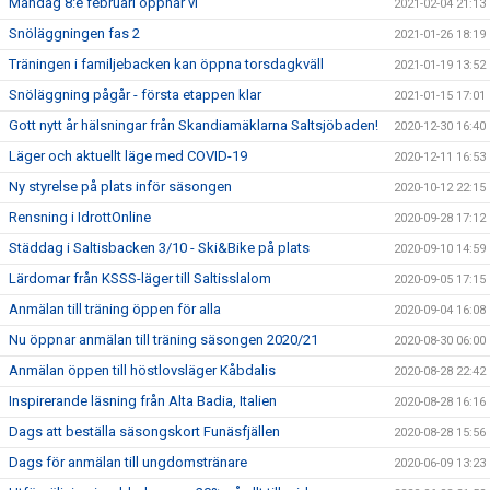
Måndag 8:e februari öppnar vi
2021-02-04 21:13
Snöläggningen fas 2
2021-01-26 18:19
Träningen i familjebacken kan öppna torsdagkväll
2021-01-19 13:52
Snöläggning pågår - första etappen klar
2021-01-15 17:01
Gott nytt år hälsningar från Skandiamäklarna Saltsjöbaden!
2020-12-30 16:40
Läger och aktuellt läge med COVID-19
2020-12-11 16:53
Ny styrelse på plats inför säsongen
2020-10-12 22:15
Rensning i IdrottOnline
2020-09-28 17:12
Städdag i Saltisbacken 3/10 - Ski&Bike på plats
2020-09-10 14:59
Lärdomar från KSSS-läger till Saltisslalom
2020-09-05 17:15
Anmälan till träning öppen för alla
2020-09-04 16:08
Nu öppnar anmälan till träning säsongen 2020/21
2020-08-30 06:00
Anmälan öppen till höstlovsläger Kåbdalis
2020-08-28 22:42
Inspirerande läsning från Alta Badia, Italien
2020-08-28 16:16
Dags att beställa säsongskort Funäsfjällen
2020-08-28 15:56
Dags för anmälan till ungdomstränare
2020-06-09 13:23