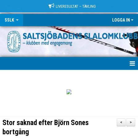
LIVERESULTAT – TÄVLING
SSLK
LOGGA IN
VÄLKOMMEN!
KLUBBEN
TRÄNING
LÄGER
Stor saknad efter Björn Sones
<
>
TÄVLING
bortgång