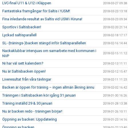
LVC-final U11 & U12 i Kläppen
2018-03-27 09:38
Fantastiska framgångar för Saltis i YJSM!
2018-03-23 13:18
Fina inledande resultat av Saltis vid USM i Kiruna!
2018-03-23 09:34
Sportlov i Saltisbacken!
2018-02-20 21:14
Lyckad saltisparallell
2018-02-18 17:17
SL- (tränings-)backen stängd inför Saltisparallellen
2018-02-16 14:44
Nackaklubbar intervjuas om samarbete med kommunen i
2018-02-15 11:12
NVP
Ni har väl sett kalendern?
2018-02-13 11:11
Nu är Saltisbacken öppen!
2018-02-12 15:47
Liveresultat från våra tävlingar
2018-02-11 11:23
Backen är öppen för träning – ingen allmän åkning ännu
2018-02-02 16:42
Träningen i Saltisbacken kör igång 31 januari
2018-01-30 16:26
Träning inställd 29 & 30 januari
2018-01-28 13:38
Nu är backen redo - träningen börjar!
2018-01-26 10:11
Öppning av backen: Uppdatering
2018-01-23 14:16
Öppning av backen
2018-01-22 13:40