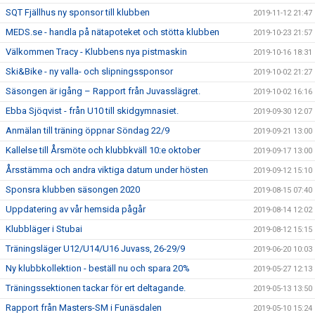
SQT Fjällhus ny sponsor till klubben
2019-11-12 21:47
MEDS.se - handla på nätapoteket och stötta klubben
2019-10-23 21:57
Välkommen Tracy - Klubbens nya pistmaskin
2019-10-16 18:31
Ski&Bike - ny valla- och slipningssponsor
2019-10-02 21:27
Säsongen är igång – Rapport från Juvasslägret.
2019-10-02 16:16
Ebba Sjöqvist - från U10 till skidgymnasiet.
2019-09-30 12:07
Anmälan till träning öppnar Söndag 22/9
2019-09-21 13:00
Kallelse till Årsmöte och klubbkväll 10:e oktober
2019-09-17 13:00
Årsstämma och andra viktiga datum under hösten
2019-09-12 15:10
Sponsra klubben säsongen 2020
2019-08-15 07:40
Uppdatering av vår hemsida pågår
2019-08-14 12:02
Klubbläger i Stubai
2019-08-12 15:15
Träningsläger U12/U14/U16 Juvass, 26-29/9
2019-06-20 10:03
Ny klubbkollektion - beställ nu och spara 20%
2019-05-27 12:13
Träningssektionen tackar för ert deltagande.
2019-05-13 13:50
Rapport från Masters-SM i Funäsdalen
2019-05-10 15:24