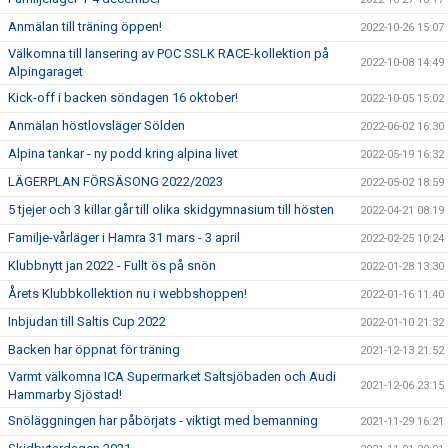
Anmälan till träning öppen!
2022-10-26 15:07
Välkomna till lansering av POC SSLK RACE-kollektion på
2022-10-08 14:49
Alpingaraget
Kick-off i backen söndagen 16 oktober!
2022-10-05 15:02
Anmälan höstlovsläger Sölden
2022-06-02 16:30
Alpina tankar - ny podd kring alpina livet
2022-05-19 16:32
LÄGERPLAN FÖRSÄSONG 2022/2023
2022-05-02 18:59
5 tjejer och 3 killar går till olika skidgymnasium till hösten
2022-04-21 08:19
Familje-vårläger i Hamra 31 mars - 3 april
2022-02-25 10:24
Klubbnytt jan 2022 - Fullt ös på snön
2022-01-28 13:30
Årets Klubbkollektion nu i webbshoppen!
2022-01-16 11:40
Inbjudan till Saltis Cup 2022
2022-01-10 21:32
Backen har öppnat för träning
2021-12-13 21:52
Varmt välkomna ICA Supermarket Saltsjöbaden och Audi
2021-12-06 23:15
Hammarby Sjöstad!
Snöläggningen har påbörjats - viktigt med bemanning
2021-11-29 16:21