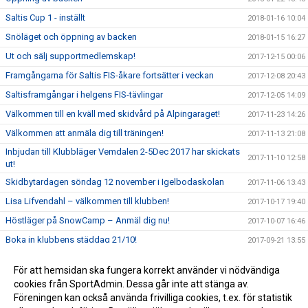
Saltis Cup 1 - inställt
2018-01-16 10:04
Snöläget och öppning av backen
2018-01-15 16:27
Ut och sälj supportmedlemskap!
2017-12-15 00:06
Framgångarna för Saltis FIS-åkare fortsätter i veckan
2017-12-08 20:43
Saltisframgångar i helgens FIS-tävlingar
2017-12-05 14:09
Välkommen till en kväll med skidvård på Alpingaraget!
2017-11-23 14:26
Välkommen att anmäla dig till träningen!
2017-11-13 21:08
Inbjudan till Klubbläger Vemdalen 2-5Dec 2017 har skickats
2017-11-10 12:58
ut!
Skidbytardagen söndag 12 november i Igelbodaskolan
2017-11-06 13:43
Lisa Lifvendahl – välkommen till klubben!
2017-10-17 19:40
Höstläger på SnowCamp – Anmäl dig nu!
2017-10-07 16:46
Boka in klubbens städdag 21/10!
2017-09-21 13:55
Höstläger i Stubaital 2017
2017-09-10 23:22
För att hemsidan ska fungera korrekt använder vi nödvändiga
Välkommen på årsmöte med kickoff för säsongen
cookies från SportAdmin. Dessa går inte att stänga av.
2017-09-10 20:01
2017/2018!
Föreningen kan också använda frivilliga cookies, t.ex. för statistik