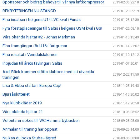
Sponsorer och bidrag behövs till vår nya luftkompressor
2019-02-06 22:18
REKRYTERINGEN NU STÄNGD
2019-01-29 09:19
Fina insatser i helgens U14 LVC-kval i Funäs
2019-01-23 12:30
Fyra förstaplaceringar till Saltis i helgens USM kval i GS!
2019-01-22 08:10
Våra okända hjältar #2 - Jonas Markman
2019-01-15 13:49
Fina framgångar för U16 i fartgrenar
2019-01-14 21:07
Fina resultat i Vemdalslalomen
2019-01-10 12:12
Inbjudan till årets tävlingar i Saltis
2019-01-07 20:01
Axel Bäck kommer stötta klubben med att utveckla
2018-12-22 11:50
träningen
Lisa & Ebba startar i Europa Cup!
2018-11-25 19:43
Bjursåslotteriet
2018-11-13 20:02
Nya klubbkläder 2019
2018-11-12 20:50
Våra okända hjältar #1
2018-10-05 08:52
Volontärer sökes till WC Hammarbybacken
2018-09-28 05:00
Anmälan till träning har öppnat
2018-09-26 14:00
Nu kan du boka Stubai-lägret!
2018-09-06 08:00