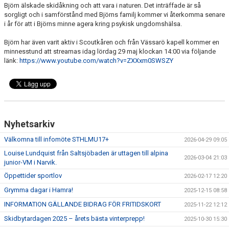
Björn älskade skidåkning och att vara i naturen. Det inträffade är så
sorgligt och i samförstånd med Björns familj kommer vi återkomma senare
i år för att i Björns minne agera kring psykisk ungdomshälsa.
Björn har även varit aktiv i Scoutkåren och från Vässarö kapell kommer en
minnesstund att streamas idag lördag 29 maj klockan 14:00 via följande
länk:
https://www.youtube.com/watch?v=ZXXxm0SWSZY
Nyhetsarkiv
Välkomna till infomöte STHLMU17+
2026-04-29 09:05
Louise Lundquist från Saltsjöbaden är uttagen till alpina
2026-03-04 21:03
junior-VM i Narvik.
Öppettider sportlov
2026-02-17 12:20
Grymma dagar i Hamra!
2025-12-15 08:58
INFORMATION GÄLLANDE BIDRAG FÖR FRITIDSKORT
2025-11-22 12:12
Skidbytardagen 2025 – årets bästa vinterprepp!
2025-10-30 15:30