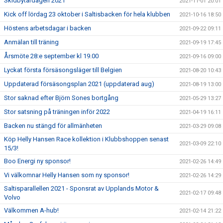
Skidbytardagen 2021
2021-11-01 20:01
Kick off lördag 23 oktober i Saltisbacken för hela klubben
2021-10-16 18:50
Höstens arbetsdagar i backen
2021-09-22 09:11
Anmälan till träning
2021-09-19 17:45
Årsmöte 28:e september kl 19.00
2021-09-16 09:00
Lyckat första försäsongsläger till Belgien
2021-08-20 10:43
Uppdaterad försäsongsplan 2021 (uppdaterad aug)
2021-08-19 13:00
Stor saknad efter Björn Sones bortgång
2021-05-29 13:27
Stor satsning på träningen inför 2022
2021-04-19 16:11
Backen nu stängd för allmänheten
2021-03-29 09:08
Köp Helly Hansen Race kollektion i Klubbshoppen senast
2021-03-09 22:10
15/3!
Boo Energi ny sponsor!
2021-02-26 14:49
Vi välkomnar Helly Hansen som ny sponsor!
2021-02-26 14:29
Saltisparallellen 2021 - Sponsrat av Upplands Motor &
2021-02-17 09:48
Volvo
Välkommen A-hub!
2021-02-14 21:22