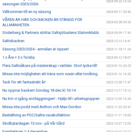
2024-09-22 16:53
säsongen 2025/2026.
Välkommen till en ny säsong
2024-09-17 20:46
VÅREN ÄR HÄR OCH BACKEN ÄR STÄNGD FÖR
2024-03-28 09:26
ALLMÄNHETEN
Söderberg & Partners stöttar Saltsjöbadens Slalomklubb
2024-03-09 17:45
Saltisbacken
2023-12-13 14:41
Säsong 2023/2024 - anmälan är öppen!
2023-11-18 11:24
1 x Åre + 3 x Torsby
2023-04-12 18:07
Flera Saltisåkare på mästerskap i världen. Stort lycka till!
2023-01-16 20:23
Missa inte möjligheten att träna som vuxen eller tonåring
2023-01-16 16:35
Tack för ett fantastiskt år!
2022-12-30 17:47
Nu öppnar backen! Söndag 18 dec kl 10-14
2022-12-17 13:12
Nu kör vi igång snöläggningen! - Hjälp till i arbetsgruppen
2022-12-05 16:34
Missa inte podd med Anthon och Max-Gordon
2022-11-22 20:47
Beställning av POC/Saltis-racekollektion
2022-11-11 10:05
Skidbytardagen 13 nov - på Vår Gård
2022-10-27 12:05
Familjeläger 1-4 december
2022-10-27 10:17