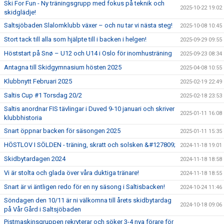
Ski For Fun - Ny träningsgrupp med fokus på teknik och
2025-10-22 19:02
skidglädje!
Saltsjöbaden Slalomklubb växer – och nu tar vi nästa steg!
2025-10-08 10:45
Stort tack till alla som hjälpte till i backen i helgen!
2025-09-29 09:55
Höststart på Snø – U12 och U14 i Oslo för inomhusträning
2025-09-23 08:34
Antagna till Skidgymnasium hösten 2025
2025-04-08 10:55
Klubbnytt Februari 2025
2025-02-19 22:49
Saltis Cup #1 Torsdag 20/2
2025-02-18 23:53
Saltis anordnar FIS tävlingar i Duved 9-10 januari och skriver
2025-01-11 16:08
klubbhistoria
Snart öppnar backen för säsongen 2025
2025-01-11 15:35
HÖSTLOV I SÖLDEN - träning, skratt och solsken &#127809;
2024-11-18 19:01
Skidbytardagen 2024
2024-11-18 18:58
Vi är stolta och glada över våra duktiga tränare!
2024-11-18 18:55
Snart är vi äntligen redo för en ny säsong i Saltisbacken!
2024-10-24 11:46
Söndagen den 10/11 är ni välkomna till årets skidbytardag
2024-10-18 09:06
på Vår Gård i Saltsjöbaden
Pistmaskinsgruppen rekryterar och söker 3-4 nya förare för