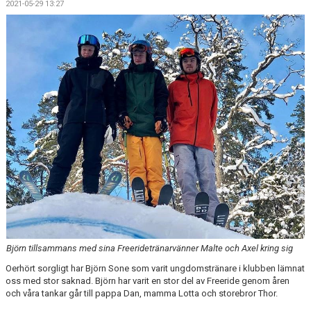
2021-05-29 13:27
KALENDER
SALTISBACKEN
DOKUMENT
KONTAKT
PARTNERSKAP
Björn tillsammans med sina Freeridetränarvänner Malte och Axel kring sig
Oerhört sorgligt har Björn Sone som varit ungdomstränare i klubben lämnat
oss med stor saknad. Björn har varit en stor del av Freeride genom åren
och våra tankar går till pappa Dan, mamma Lotta och storebror Thor.