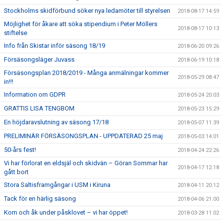
Stockholms skidförbund söker nya ledamöter till styrelsen
2018-08-17 14:59
Möjlighet för åkare att söka stipendium i Peter Möllers
2018-08-17 10:13
stiftelse
Info från Skistar inför säsong 18/19
2018-06-20 09:26
Försäsongsläger Juvass
2018-06-19 10:18
Försäsongsplan 2018/2019 - Många anmälningar kommer
2018-05-29 08:47
in!!!
Information om GDPR
2018-05-24 20:03
GRATTIS LISA TENGBOM
2018-05-23 15:29
En höjdaravslutning av säsong 17/18
2018-05-07 11:39
PRELIMINÄR FÖRSÄSONGSPLAN - UPPDATERAD 25 maj
2018-05-03 14:01
50-års fest!
2018-04-24 22:26
Vi har förlorat en eldsjäl och skidvän – Göran Sommar har
2018-04-17 12:18
gått bort
Stora Saltisframgångar i USM i Kiruna
2018-04-11 20:12
Tack för en härlig säsong
2018-04-06 21:00
Kom och åk under påsklovet – vi har öppet!
2018-03-28 11:02