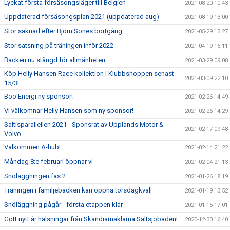
Lyckat första försäsongsläger till Belgien
2021-08-20 10:43
Uppdaterad försäsongsplan 2021 (uppdaterad aug)
2021-08-19 13:00
Stor saknad efter Björn Sones bortgång
2021-05-29 13:27
Stor satsning på träningen inför 2022
2021-04-19 16:11
Backen nu stängd för allmänheten
2021-03-29 09:08
Köp Helly Hansen Race kollektion i Klubbshoppen senast
2021-03-09 22:10
15/3!
Boo Energi ny sponsor!
2021-02-26 14:49
Vi välkomnar Helly Hansen som ny sponsor!
2021-02-26 14:29
Saltisparallellen 2021 - Sponsrat av Upplands Motor &
2021-02-17 09:48
Volvo
Välkommen A-hub!
2021-02-14 21:22
Måndag 8:e februari öppnar vi
2021-02-04 21:13
Snöläggningen fas 2
2021-01-26 18:19
Träningen i familjebacken kan öppna torsdagkväll
2021-01-19 13:52
Snöläggning pågår - första etappen klar
2021-01-15 17:01
Gott nytt år hälsningar från Skandiamäklarna Saltsjöbaden!
2020-12-30 16:40