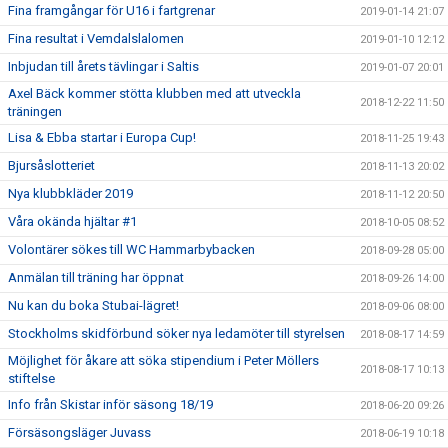
Fina framgångar för U16 i fartgrenar
2019-01-14 21:07
Fina resultat i Vemdalslalomen
2019-01-10 12:12
Inbjudan till årets tävlingar i Saltis
2019-01-07 20:01
Axel Bäck kommer stötta klubben med att utveckla
2018-12-22 11:50
träningen
Lisa & Ebba startar i Europa Cup!
2018-11-25 19:43
Bjursåslotteriet
2018-11-13 20:02
Nya klubbkläder 2019
2018-11-12 20:50
Våra okända hjältar #1
2018-10-05 08:52
Volontärer sökes till WC Hammarbybacken
2018-09-28 05:00
Anmälan till träning har öppnat
2018-09-26 14:00
Nu kan du boka Stubai-lägret!
2018-09-06 08:00
Stockholms skidförbund söker nya ledamöter till styrelsen
2018-08-17 14:59
Möjlighet för åkare att söka stipendium i Peter Möllers
2018-08-17 10:13
stiftelse
Info från Skistar inför säsong 18/19
2018-06-20 09:26
Försäsongsläger Juvass
2018-06-19 10:18