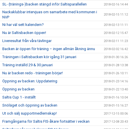
SL- (tränings-)backen stängd inför Saltisparallellen
2018-02-16 14:44
Nackaklubbar intervjuas om samarbete med kommunen i
2018-02-15 11:12
NVP
Ni har väl sett kalendern?
2018-02-13 11:11
Nu är Saltisbacken öppen!
2018-02-12 15:47
Liveresultat från våra tävlingar
2018-02-11 11:23
Backen är öppen för träning – ingen allmän åkning ännu
2018-02-02 16:42
Träningen i Saltisbacken kör igång 31 januari
2018-01-30 16:26
Träning inställd 29 & 30 januari
2018-01-28 13:38
Nu är backen redo - träningen börjar!
2018-01-26 10:11
Öppning av backen: Uppdatering
2018-01-23 14:16
Öppning av backen
2018-01-22 13:40
Saltis Cup 1 - inställt
2018-01-16 10:04
Snöläget och öppning av backen
2018-01-15 16:27
Ut och sälj supportmedlemskap!
2017-12-15 00:06
Framgångarna för Saltis FIS-åkare fortsätter i veckan
2017-12-08 20:43