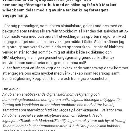
KALENDER
bemanningsföretaget A-hub med en hälsning från VD Markus
Wibeck som delar med sig av sina tankar kring företagets
engagemang.
SALTISBACKEN
- För mig personligen, som inbiten alpinälskare, galen i snö och med en
DOKUMENT
bakgrund som tävlingsåkare från Stockholm så kändes det självklart att A-
hub måste vara med och bidra till utvecklingen av sporten i regionen. Med
KONTAKT
engagemanget som finns, och verkligen märks i Saltis Slalom känner jag
mig otroligt motiverad av att inleda ett sponsorskap just här då klubben
verkligen står för det som fick mig att älska både skidåkning och
PARTNERSKAP
HR/rekrytering, nämligen genuint engagemang grundat i kraften av
individer som samarbetar mot gemensamma mål!
Vi ser framemot ett långsiktigt och utvecklande partnerskap där vi kommer
att engagera oss extra mycket med vår kunskap inom ledarskap samt
karriärvägledning kopplat till tränare och träningsverksamheten.
Om A-hub:
A-hub är en snabbväxande digital aktör inom rekrytering och
bemanningsbranschen som genom unika digitala lösningar möjliggör för
företag och kandidater att matchas snabbare och med bättre kvalité,
samtidigt som mer vikt och tid kan läggas på det viktigaste – relationerna.
A-hub har specialiserade rekryterare inom områdena IT/Tech,
Ingenjörer/Teknik och Marknad/Försäljning men rekryterar och hyr ut Young
Talents inom hela tjänstemannasektorn. A-hub Group har lokala hubbar i