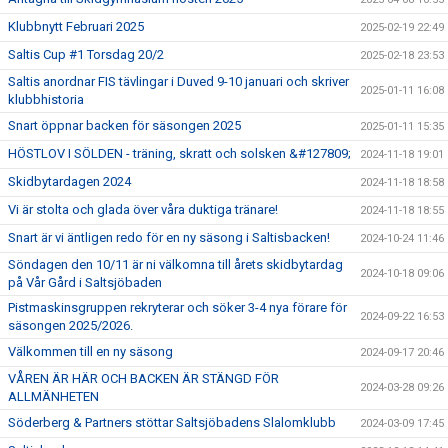
Klubbnytt Februari 2025
2025-02-19 22:49
Saltis Cup #1 Torsdag 20/2
2025-02-18 23:53
Saltis anordnar FIS tävlingar i Duved 9-10 januari och skriver
2025-01-11 16:08
klubbhistoria
Snart öppnar backen för säsongen 2025
2025-01-11 15:35
HÖSTLOV I SÖLDEN - träning, skratt och solsken &#127809;
2024-11-18 19:01
Skidbytardagen 2024
2024-11-18 18:58
Vi är stolta och glada över våra duktiga tränare!
2024-11-18 18:55
Snart är vi äntligen redo för en ny säsong i Saltisbacken!
2024-10-24 11:46
Söndagen den 10/11 är ni välkomna till årets skidbytardag
2024-10-18 09:06
på Vår Gård i Saltsjöbaden
Pistmaskinsgruppen rekryterar och söker 3-4 nya förare för
2024-09-22 16:53
säsongen 2025/2026.
Välkommen till en ny säsong
2024-09-17 20:46
VÅREN ÄR HÄR OCH BACKEN ÄR STÄNGD FÖR
2024-03-28 09:26
ALLMÄNHETEN
Söderberg & Partners stöttar Saltsjöbadens Slalomklubb
2024-03-09 17:45