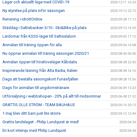
Läger och aktuellt läge med COVID-19
2020-12-11 16:53
Ny styrelse på plats inför säsongen
2020-10-12 22:15
Rensning i IdrottOnline
2020-09-28 17:12
Städdag i Saltisbacken 3/10 - Ski&Bike på plats
2020-09-10 14:59
Lärdomar från KSSS-läger till Saltisslalom
2020-09-05 17:15
Anmälan till träning öppen för alla
2020-09-04 16:08
Nu öppnar anmälan till träning säsongen 2020/21
2020-08-30 06:00
Anmälan öppen till höstlovsläger Kåbdalis
2020-08-28 22:42
Inspirerande läsning från Alta Badia, Italien
2020-08-28 16:16
Dags att beställa säsongskort Funäsfjällen
2020-08-28 15:56
Dags för anmälan till ungdomstränare
2020-06-09 13:23
Utförsäljning i webbshopen - 20% på allt till midsommar
2020-06-08 21:52
GRATTIS OLLE STRÖM - TEAM BAUHAUS
2020-05-14 20:13
1 maj blev ditt barn just lite större
2020-05-12 12:44
Grattis landslaget - Philip Lundquist är med!
2020-04-24
En kort intervju med Philip Lundquist
2020-04-24