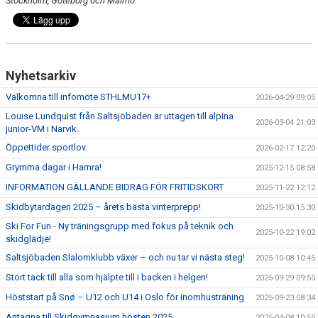
Stockholm, Göteborg och Malmö.
Nyhetsarkiv
Välkomna till infomöte STHLMU17+
2026-04-29 09:05
Louise Lundquist från Saltsjöbaden är uttagen till alpina
2026-03-04 21:03
junior-VM i Narvik.
Öppettider sportlov
2026-02-17 12:20
Grymma dagar i Hamra!
2025-12-15 08:58
INFORMATION GÄLLANDE BIDRAG FÖR FRITIDSKORT
2025-11-22 12:12
Skidbytardagen 2025 – årets bästa vinterprepp!
2025-10-30 15:30
Ski For Fun - Ny träningsgrupp med fokus på teknik och
2025-10-22 19:02
skidglädje!
Saltsjöbaden Slalomklubb växer – och nu tar vi nästa steg!
2025-10-08 10:45
Stort tack till alla som hjälpte till i backen i helgen!
2025-09-29 09:55
Höststart på Snø – U12 och U14 i Oslo för inomhusträning
2025-09-23 08:34
Antagna till Skidgymnasium hösten 2025
2025-04-08 10:55