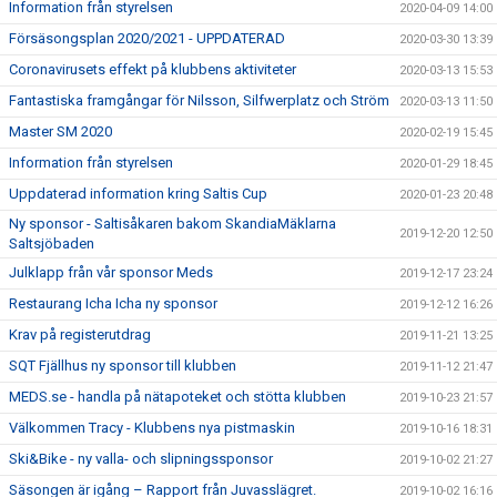
Information från styrelsen
2020-04-09 14:00
Försäsongsplan 2020/2021 - UPPDATERAD
2020-03-30 13:39
Coronavirusets effekt på klubbens aktiviteter
2020-03-13 15:53
Fantastiska framgångar för Nilsson, Silfwerplatz och Ström
2020-03-13 11:50
Master SM 2020
2020-02-19 15:45
Information från styrelsen
2020-01-29 18:45
Uppdaterad information kring Saltis Cup
2020-01-23 20:48
Ny sponsor - Saltisåkaren bakom SkandiaMäklarna
2019-12-20 12:50
Saltsjöbaden
Julklapp från vår sponsor Meds
2019-12-17 23:24
Restaurang Icha Icha ny sponsor
2019-12-12 16:26
Krav på registerutdrag
2019-11-21 13:25
SQT Fjällhus ny sponsor till klubben
2019-11-12 21:47
MEDS.se - handla på nätapoteket och stötta klubben
2019-10-23 21:57
Välkommen Tracy - Klubbens nya pistmaskin
2019-10-16 18:31
Ski&Bike - ny valla- och slipningssponsor
2019-10-02 21:27
Säsongen är igång – Rapport från Juvasslägret.
2019-10-02 16:16