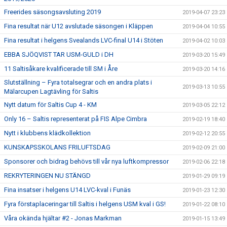
Freerides säsongsavsluting 2019
2019-04-07 23:23
Fina resultat när U12 avslutade säsongen i Kläppen
2019-04-04 10:55
Fina resultat i helgens Svealands LVC-final U14 i Stöten
2019-04-02 10:03
EBBA SJÖQVIST TAR USM-GULD i DH
2019-03-20 15:49
11 Saltisåkare kvalificerade till SM i Åre
2019-03-20 14:16
Slutställning – Fyra totalsegrar och en andra plats i
2019-03-13 10:55
Mälarcupen Lagtävling för Saltis
Nytt datum för Saltis Cup 4 - KM
2019-03-05 22:12
Only 16 – Saltis representerat på FIS Alpe Cimbra
2019-02-19 18:40
Nytt i klubbens klädkollektion
2019-02-12 20:55
KUNSKAPSSKOLANS FRILUFTSDAG
2019-02-09 21:00
Sponsorer och bidrag behövs till vår nya luftkompressor
2019-02-06 22:18
REKRYTERINGEN NU STÄNGD
2019-01-29 09:19
Fina insatser i helgens U14 LVC-kval i Funäs
2019-01-23 12:30
Fyra förstaplaceringar till Saltis i helgens USM kval i GS!
2019-01-22 08:10
Våra okända hjältar #2 - Jonas Markman
2019-01-15 13:49