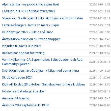
Alpina tankar - ny podd kring alpina livet
2022-05-19 16:32
LÄGERPLAN FÖRSÄSONG 2022/2023
2022-05-02 18:59
5 tjejer och 3 killar går till olika skidgymnasium till hösten
2022-04-21 08:19
Familje-vårläger i Hamra 31 mars - 3 april
2022-02-25 10:24
Klubbnytt jan 2022 - Fullt ös på snön
2022-01-28 13:30
Årets Klubbkollektion nu i webbshoppen!
2022-01-16 11:40
Inbjudan till Saltis Cup 2022
2022-01-10 21:32
Backen har öppnat för träning
2021-12-13 21:52
Varmt välkomna ICA Supermarket Saltsjöbaden och Audi
2021-12-06 23:15
Hammarby Sjöstad!
Snöläggningen har påbörjats - viktigt med bemanning
2021-11-29 16:21
Skidbytardagen 2021
2021-11-01 20:01
Kick off lördag 23 oktober i Saltisbacken för hela klubben
2021-10-16 18:50
Höstens arbetsdagar i backen
2021-09-22 09:11
Anmälan till träning
2021-09-19 17:45
Årsmöte 28:e september kl 19.00
2021-09-16 09:00