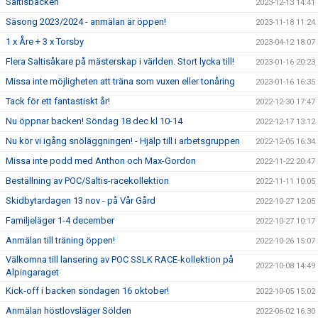
Saltisbacken
2023-12-13 14:41
Säsong 2023/2024 - anmälan är öppen!
2023-11-18 11:24
1 x Åre + 3 x Torsby
2023-04-12 18:07
Flera Saltisåkare på mästerskap i världen. Stort lycka till!
2023-01-16 20:23
Missa inte möjligheten att träna som vuxen eller tonåring
2023-01-16 16:35
Tack för ett fantastiskt år!
2022-12-30 17:47
Nu öppnar backen! Söndag 18 dec kl 10-14
2022-12-17 13:12
Nu kör vi igång snöläggningen! - Hjälp till i arbetsgruppen
2022-12-05 16:34
Missa inte podd med Anthon och Max-Gordon
2022-11-22 20:47
Beställning av POC/Saltis-racekollektion
2022-11-11 10:05
Skidbytardagen 13 nov - på Vår Gård
2022-10-27 12:05
Familjeläger 1-4 december
2022-10-27 10:17
Anmälan till träning öppen!
2022-10-26 15:07
Välkomna till lansering av POC SSLK RACE-kollektion på
2022-10-08 14:49
Alpingaraget
Kick-off i backen söndagen 16 oktober!
2022-10-05 15:02
Anmälan höstlovsläger Sölden
2022-06-02 16:30