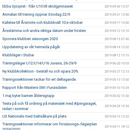
Ebba Sjöqvist - från U10 till skidgymnasiet.
2019-09-30 12:07
Anmälan till träning öppnar Söndag 22/9
2019-09-21 13:00
Kallelse till Årsmöte och klubbkväll 10:e oktober
2019-09-17 13:00
Årsstämma och andra viktiga datum under hösten
2019-09-12 15:10
Sponsra klubben säsongen 2020
2019-08-15 07:40
Uppdatering av vår hemsida pågår
2019-08-14 12:02
Klubbläger i Stubai
2019-08-12 15:15
Träningsläger U12/U14/U16 Juvass, 26-29/9
2019-06-20 10:03
Ny klubbkollektion - beställ nu och spara 20%
2019-05-27 12:13
Träningssektionen tackar för ert deltagande.
2019-05-13 13:50
Rapport från Masters-SM i Funäsdalen
2019-05-10 15:24
1 maj byter barnen åldersgrupp
2019-05-02 15:50
Testa på och få ordning på materialet med Alpingaraget,
2019-04-24 15:34
redan i sommar
US Nationals med Saltisåkare på plats
2019-04-15 12:52
Träningssektionen informerar om försäsongs-/lägerplan
2019-04-11 18:12
2019/2020