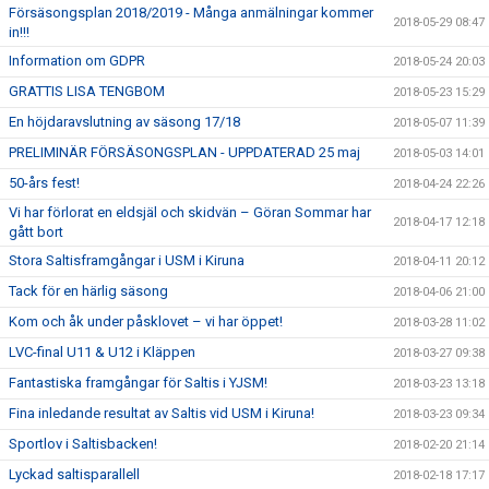
Försäsongsplan 2018/2019 - Många anmälningar kommer
2018-05-29 08:47
in!!!
Information om GDPR
2018-05-24 20:03
GRATTIS LISA TENGBOM
2018-05-23 15:29
En höjdaravslutning av säsong 17/18
2018-05-07 11:39
PRELIMINÄR FÖRSÄSONGSPLAN - UPPDATERAD 25 maj
2018-05-03 14:01
50-års fest!
2018-04-24 22:26
Vi har förlorat en eldsjäl och skidvän – Göran Sommar har
2018-04-17 12:18
gått bort
Stora Saltisframgångar i USM i Kiruna
2018-04-11 20:12
Tack för en härlig säsong
2018-04-06 21:00
Kom och åk under påsklovet – vi har öppet!
2018-03-28 11:02
LVC-final U11 & U12 i Kläppen
2018-03-27 09:38
Fantastiska framgångar för Saltis i YJSM!
2018-03-23 13:18
Fina inledande resultat av Saltis vid USM i Kiruna!
2018-03-23 09:34
Sportlov i Saltisbacken!
2018-02-20 21:14
Lyckad saltisparallell
2018-02-18 17:17