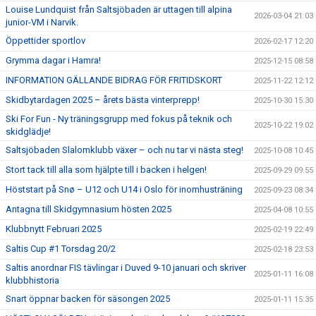
Louise Lundquist från Saltsjöbaden är uttagen till alpina
2026-03-04 21:03
junior-VM i Narvik.
Öppettider sportlov
2026-02-17 12:20
Grymma dagar i Hamra!
2025-12-15 08:58
INFORMATION GÄLLANDE BIDRAG FÖR FRITIDSKORT
2025-11-22 12:12
Skidbytardagen 2025 – årets bästa vinterprepp!
2025-10-30 15:30
Ski For Fun - Ny träningsgrupp med fokus på teknik och
2025-10-22 19:02
skidglädje!
Saltsjöbaden Slalomklubb växer – och nu tar vi nästa steg!
2025-10-08 10:45
Stort tack till alla som hjälpte till i backen i helgen!
2025-09-29 09:55
Höststart på Snø – U12 och U14 i Oslo för inomhusträning
2025-09-23 08:34
Antagna till Skidgymnasium hösten 2025
2025-04-08 10:55
Klubbnytt Februari 2025
2025-02-19 22:49
Saltis Cup #1 Torsdag 20/2
2025-02-18 23:53
Saltis anordnar FIS tävlingar i Duved 9-10 januari och skriver
2025-01-11 16:08
klubbhistoria
Snart öppnar backen för säsongen 2025
2025-01-11 15:35