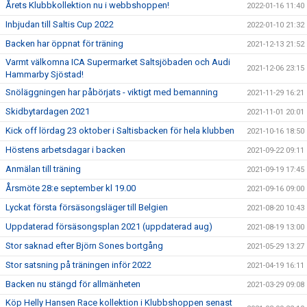
Årets Klubbkollektion nu i webbshoppen!
2022-01-16 11:40
Inbjudan till Saltis Cup 2022
2022-01-10 21:32
Backen har öppnat för träning
2021-12-13 21:52
Varmt välkomna ICA Supermarket Saltsjöbaden och Audi
2021-12-06 23:15
Hammarby Sjöstad!
Snöläggningen har påbörjats - viktigt med bemanning
2021-11-29 16:21
Skidbytardagen 2021
2021-11-01 20:01
Kick off lördag 23 oktober i Saltisbacken för hela klubben
2021-10-16 18:50
Höstens arbetsdagar i backen
2021-09-22 09:11
Anmälan till träning
2021-09-19 17:45
Årsmöte 28:e september kl 19.00
2021-09-16 09:00
Lyckat första försäsongsläger till Belgien
2021-08-20 10:43
Uppdaterad försäsongsplan 2021 (uppdaterad aug)
2021-08-19 13:00
Stor saknad efter Björn Sones bortgång
2021-05-29 13:27
Stor satsning på träningen inför 2022
2021-04-19 16:11
Backen nu stängd för allmänheten
2021-03-29 09:08
Köp Helly Hansen Race kollektion i Klubbshoppen senast