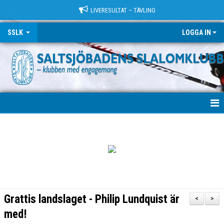
LIVERESULTAT – TÄVLING
SSLK
LOGGA IN
VÄLKOMMEN!
KLUBBEN
TRÄNING
LÄGER
Grattis landslaget - Philip Lundquist är
<
>
TÄVLING
med!