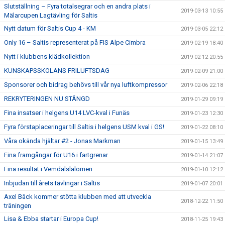
Slutställning – Fyra totalsegrar och en andra plats i
2019-03-13 10:55
Mälarcupen Lagtävling för Saltis
Nytt datum för Saltis Cup 4 - KM
2019-03-05 22:12
Only 16 – Saltis representerat på FIS Alpe Cimbra
2019-02-19 18:40
Nytt i klubbens klädkollektion
2019-02-12 20:55
KUNSKAPSSKOLANS FRILUFTSDAG
2019-02-09 21:00
Sponsorer och bidrag behövs till vår nya luftkompressor
2019-02-06 22:18
REKRYTERINGEN NU STÄNGD
2019-01-29 09:19
Fina insatser i helgens U14 LVC-kval i Funäs
2019-01-23 12:30
Fyra förstaplaceringar till Saltis i helgens USM kval i GS!
2019-01-22 08:10
Våra okända hjältar #2 - Jonas Markman
2019-01-15 13:49
Fina framgångar för U16 i fartgrenar
2019-01-14 21:07
Fina resultat i Vemdalslalomen
2019-01-10 12:12
Inbjudan till årets tävlingar i Saltis
2019-01-07 20:01
Axel Bäck kommer stötta klubben med att utveckla
2018-12-22 11:50
träningen
Lisa & Ebba startar i Europa Cup!
2018-11-25 19:43