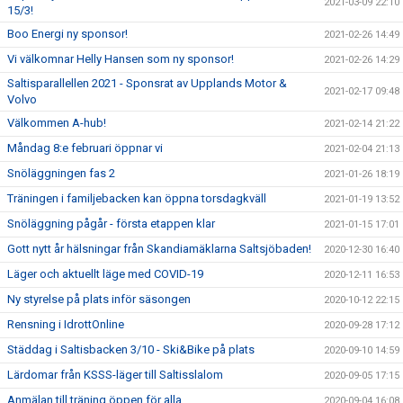
2021-03-09 22:10
15/3!
Boo Energi ny sponsor!
2021-02-26 14:49
Vi välkomnar Helly Hansen som ny sponsor!
2021-02-26 14:29
Saltisparallellen 2021 - Sponsrat av Upplands Motor &
2021-02-17 09:48
Volvo
Välkommen A-hub!
2021-02-14 21:22
Måndag 8:e februari öppnar vi
2021-02-04 21:13
Snöläggningen fas 2
2021-01-26 18:19
Träningen i familjebacken kan öppna torsdagkväll
2021-01-19 13:52
Snöläggning pågår - första etappen klar
2021-01-15 17:01
Gott nytt år hälsningar från Skandiamäklarna Saltsjöbaden!
2020-12-30 16:40
Läger och aktuellt läge med COVID-19
2020-12-11 16:53
Ny styrelse på plats inför säsongen
2020-10-12 22:15
Rensning i IdrottOnline
2020-09-28 17:12
Städdag i Saltisbacken 3/10 - Ski&Bike på plats
2020-09-10 14:59
Lärdomar från KSSS-läger till Saltisslalom
2020-09-05 17:15
Anmälan till träning öppen för alla
2020-09-04 16:08