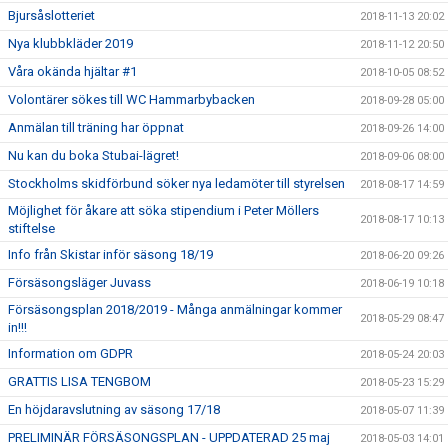
Bjursåslotteriet
2018-11-13 20:02
Nya klubbkläder 2019
2018-11-12 20:50
Våra okända hjältar #1
2018-10-05 08:52
Volontärer sökes till WC Hammarbybacken
2018-09-28 05:00
Anmälan till träning har öppnat
2018-09-26 14:00
Nu kan du boka Stubai-lägret!
2018-09-06 08:00
Stockholms skidförbund söker nya ledamöter till styrelsen
2018-08-17 14:59
Möjlighet för åkare att söka stipendium i Peter Möllers
2018-08-17 10:13
stiftelse
Info från Skistar inför säsong 18/19
2018-06-20 09:26
Försäsongsläger Juvass
2018-06-19 10:18
Försäsongsplan 2018/2019 - Många anmälningar kommer
2018-05-29 08:47
in!!!
Information om GDPR
2018-05-24 20:03
GRATTIS LISA TENGBOM
2018-05-23 15:29
En höjdaravslutning av säsong 17/18
2018-05-07 11:39
PRELIMINÄR FÖRSÄSONGSPLAN - UPPDATERAD 25 maj
2018-05-03 14:01