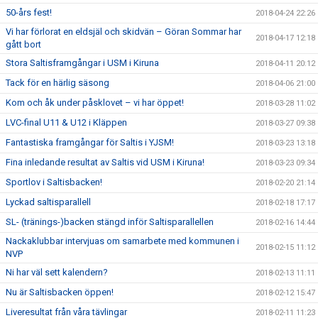
50-års fest!
2018-04-24 22:26
Vi har förlorat en eldsjäl och skidvän – Göran Sommar har
2018-04-17 12:18
gått bort
Stora Saltisframgångar i USM i Kiruna
2018-04-11 20:12
Tack för en härlig säsong
2018-04-06 21:00
Kom och åk under påsklovet – vi har öppet!
2018-03-28 11:02
LVC-final U11 & U12 i Kläppen
2018-03-27 09:38
Fantastiska framgångar för Saltis i YJSM!
2018-03-23 13:18
Fina inledande resultat av Saltis vid USM i Kiruna!
2018-03-23 09:34
Sportlov i Saltisbacken!
2018-02-20 21:14
Lyckad saltisparallell
2018-02-18 17:17
SL- (tränings-)backen stängd inför Saltisparallellen
2018-02-16 14:44
Nackaklubbar intervjuas om samarbete med kommunen i
2018-02-15 11:12
NVP
Ni har väl sett kalendern?
2018-02-13 11:11
Nu är Saltisbacken öppen!
2018-02-12 15:47
Liveresultat från våra tävlingar
2018-02-11 11:23