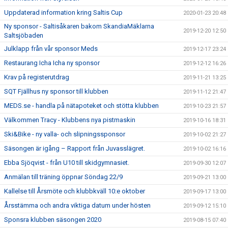
Uppdaterad information kring Saltis Cup
2020-01-23 20:48
Ny sponsor - Saltisåkaren bakom SkandiaMäklarna
2019-12-20 12:50
Saltsjöbaden
Julklapp från vår sponsor Meds
2019-12-17 23:24
Restaurang Icha Icha ny sponsor
2019-12-12 16:26
Krav på registerutdrag
2019-11-21 13:25
SQT Fjällhus ny sponsor till klubben
2019-11-12 21:47
MEDS.se - handla på nätapoteket och stötta klubben
2019-10-23 21:57
Välkommen Tracy - Klubbens nya pistmaskin
2019-10-16 18:31
Ski&Bike - ny valla- och slipningssponsor
2019-10-02 21:27
Säsongen är igång – Rapport från Juvasslägret.
2019-10-02 16:16
Ebba Sjöqvist - från U10 till skidgymnasiet.
2019-09-30 12:07
Anmälan till träning öppnar Söndag 22/9
2019-09-21 13:00
Kallelse till Årsmöte och klubbkväll 10:e oktober
2019-09-17 13:00
Årsstämma och andra viktiga datum under hösten
2019-09-12 15:10
Sponsra klubben säsongen 2020
2019-08-15 07:40