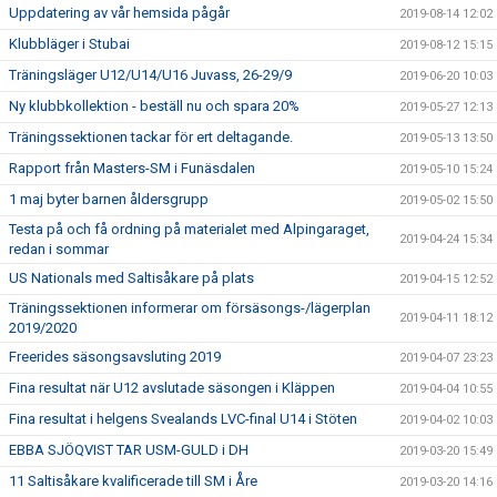
Uppdatering av vår hemsida pågår
2019-08-14 12:02
Klubbläger i Stubai
2019-08-12 15:15
Träningsläger U12/U14/U16 Juvass, 26-29/9
2019-06-20 10:03
Ny klubbkollektion - beställ nu och spara 20%
2019-05-27 12:13
Träningssektionen tackar för ert deltagande.
2019-05-13 13:50
Rapport från Masters-SM i Funäsdalen
2019-05-10 15:24
1 maj byter barnen åldersgrupp
2019-05-02 15:50
Testa på och få ordning på materialet med Alpingaraget,
2019-04-24 15:34
redan i sommar
US Nationals med Saltisåkare på plats
2019-04-15 12:52
Träningssektionen informerar om försäsongs-/lägerplan
2019-04-11 18:12
2019/2020
Freerides säsongsavsluting 2019
2019-04-07 23:23
Fina resultat när U12 avslutade säsongen i Kläppen
2019-04-04 10:55
Fina resultat i helgens Svealands LVC-final U14 i Stöten
2019-04-02 10:03
EBBA SJÖQVIST TAR USM-GULD i DH
2019-03-20 15:49
11 Saltisåkare kvalificerade till SM i Åre
2019-03-20 14:16