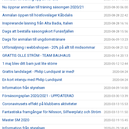
Nu öppnar anmälan till träning säsongen 2020/21
2020-08-30 06:00
Anmälan öppen till höstlovsläger Kåbdalis
2020-08-28 22:42
Inspirerande läsning från Alta Badia, Italien
2020-08-28 16:16
Dags att beställa säsongskort Funäsfjällen
2020-08-28 15:56
Dags för anmälan till ungdomstränare
2020-06-09 13:23
Utförsäljning i webbshopen - 20% på allt till midsommar
2020-06-08 21:52
GRATTIS OLLE STRÖM - TEAM BAUHAUS
2020-05-14 20:13
1 maj blev ditt barn just lite större
2020-05-12 12:44
Grattis landslaget - Philip Lundquist är med!
2020-04-24
En kort intervju med Philip Lundquist
2020-04-24
Information från styrelsen
2020-04-09 14:00
Försäsongsplan 2020/2021 - UPPDATERAD
2020-03-30 13:39
Coronavirusets effekt på klubbens aktiviteter
2020-03-13 15:53
Fantastiska framgångar för Nilsson, Silfwerplatz och Ström
2020-03-13 11:50
Master SM 2020
2020-02-19 15:45
Information från styrelsen
2020-01-29 18:45