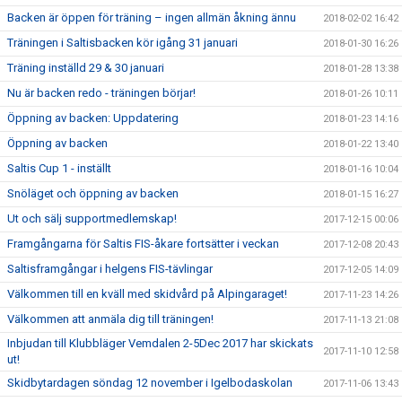
Backen är öppen för träning – ingen allmän åkning ännu
2018-02-02 16:42
Träningen i Saltisbacken kör igång 31 januari
2018-01-30 16:26
Träning inställd 29 & 30 januari
2018-01-28 13:38
Nu är backen redo - träningen börjar!
2018-01-26 10:11
Öppning av backen: Uppdatering
2018-01-23 14:16
Öppning av backen
2018-01-22 13:40
Saltis Cup 1 - inställt
2018-01-16 10:04
Snöläget och öppning av backen
2018-01-15 16:27
Ut och sälj supportmedlemskap!
2017-12-15 00:06
Framgångarna för Saltis FIS-åkare fortsätter i veckan
2017-12-08 20:43
Saltisframgångar i helgens FIS-tävlingar
2017-12-05 14:09
Välkommen till en kväll med skidvård på Alpingaraget!
2017-11-23 14:26
Välkommen att anmäla dig till träningen!
2017-11-13 21:08
Inbjudan till Klubbläger Vemdalen 2-5Dec 2017 har skickats
2017-11-10 12:58
ut!
Skidbytardagen söndag 12 november i Igelbodaskolan
2017-11-06 13:43