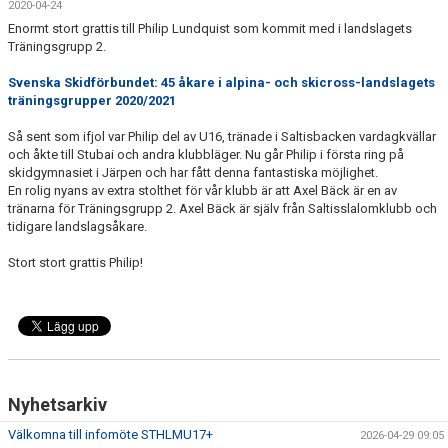
2020-04-24
KALENDER
Enormt stort grattis till Philip Lundquist som kommit med i landslagets
Träningsgrupp 2.
SALTISBACKEN
Svenska Skidförbundet: 45 åkare i alpina- och skicross-landslagets
DOKUMENT
träningsgrupper 2020/2021
Så sent som ifjol var Philip del av U16, tränade i Saltisbacken vardagkvällar
KONTAKT
och åkte till Stubai och andra klubbläger. Nu går Philip i första ring på
skidgymnasiet i Järpen och har fått denna fantastiska möjlighet.
PARTNERSKAP
En rolig nyans av extra stolthet för vår klubb är att Axel Bäck är en av
tränarna för Träningsgrupp 2. Axel Bäck är själv från Saltisslalomklubb och
tidigare landslagsåkare.
Stort stort grattis Philip!
Nyhetsarkiv
Välkomna till infomöte STHLMU17+
2026-04-29 09:05