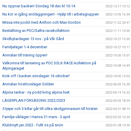
Nu öppnar backen! Söndag 18 dec kl 10-14
2022-12-17 13:12
Nu kör vi igång snöläggningen! - Hjälp till i arbetsgruppen
2022-12-05 16:34
Missa inte podd med Anthon och Max-Gordon
2022-11-22 20:47
Beställning av POC/Saltis-racekollektion
2022-11-11 10:05
Skidbytardagen 13 nov - på Vår Gård
2022-10-27 12:05
Familjeläger 1-4 december
2022-10-27 10:17
Anmälan till träning öppen!
2022-10-26 15:07
Välkomna till lansering av POC SSLK RACE-kollektion på
2022-10-08 14:49
Alpingaraget
Kick-off i backen söndagen 16 oktober!
2022-10-05 15:02
Anmälan höstlovsläger Sölden
2022-06-02 16:30
Alpina tankar - ny podd kring alpina livet
2022-05-19 16:32
LÄGERPLAN FÖRSÄSONG 2022/2023
2022-05-02 18:59
5 tjejer och 3 killar går till olika skidgymnasium till hösten
2022-04-21 08:19
Familje-vårläger i Hamra 31 mars - 3 april
2022-02-25 10:24
Klubbnytt jan 2022 - Fullt ös på snön
2022-01-28 13:30