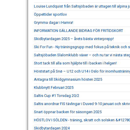
Louise Lundquist från Saltsjöbaden är uttagen till alpina j
Öppettider sportlov
Grymma dagar i Hamra!
INFORMATION GÄLLANDE BIDRAG FÖR FRITIDSKORT
Skidbytardagen 2025 – årets bästa vinterprepp!
Ski For Fun - Ny träningsgrupp med fokus på teknik och s
Saltsjöbaden Slalomklubb växer – och nu tar vi nästa ste
Stort tack till alla som hjälpte till i backen i helgen!
Höststart på Snø – U12 och U14 i Oslo för inomhustränin
Antagna till Skidgymnasium hösten 2025
Klubbnytt Februari 2025
Saltis Cup #1 Torsdag 20/2
Saltis anordnar FIS tävlingar i Duved 9-10 januari och skri
Snart öppnar backen för säsongen 2025
HÖSTLOV I SÖLDEN - träning, skratt och solsken &#12780
Skidbytardagen 2024