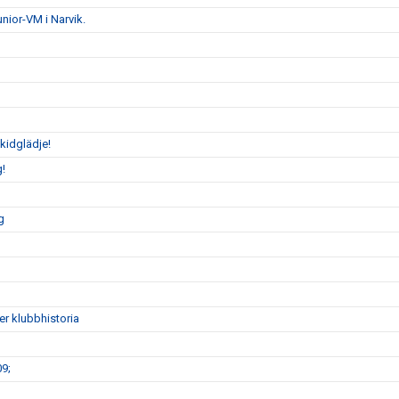
unior-VM i Narvik.
kidglädje!
g!
g
ver klubbhistoria
9;