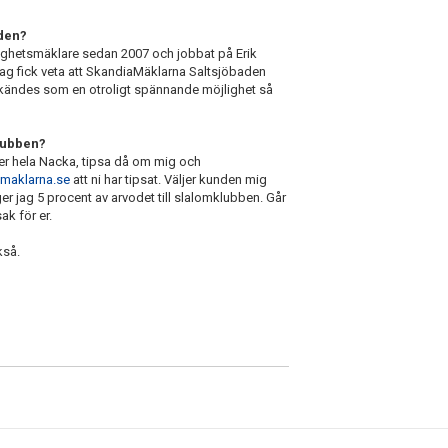
aden?
astighetsmäklare sedan 2007 och jobbat på Erik
ag fick veta att SkandiaMäklarna Saltsjöbaden
tis kändes som en otroligt spännande möjlighet så
klubben?
ller hela Nacka, tipsa då om mig och
maklarna.se
att ni har tipsat. Väljer kunden mig
er jag 5 procent av arvodet till slalomklubben. Går
ak för er.
ckså.