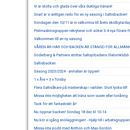
Vi är stolta och glada över våra duktiga tränare!
Snart är vi äntligen redo för en ny säsong i Saltisbacken!
Söndagen den 10/11 är ni välkomna till årets skidbytarda
Pistmaskinsgruppen rekryterar och söker 3-4 nya förare 
Välkommen till en ny säsong
VÅREN ÄR HÄR OCH BACKEN ÄR STÄNGD FÖR ALLMÄN
Söderberg & Partners stöttar Saltsjöbadens Slalomklubb
Saltisbacken
Säsong 2023/2024 - anmälan är öppen!
1 x Åre + 3 x Torsby
Flera Saltisåkare på mästerskap i världen. Stort lycka till!
Missa inte möjligheten att träna som vuxen eller tonåring
Tack för ett fantastiskt år!
Nu öppnar backen! Söndag 18 dec kl 10-14
Nu kör vi igång snöläggningen! - Hjälp till i arbetsgruppen
Missa inte podd med Anthon och Max-Gordon