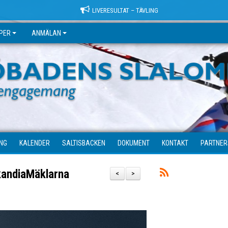
LIVERESULTAT – TÄVLING
PER
ANMÄLAN
ING
KALENDER
SALTISBACKEN
DOKUMENT
KONTAKT
PARTNE
kandiaMäklarna
<
>