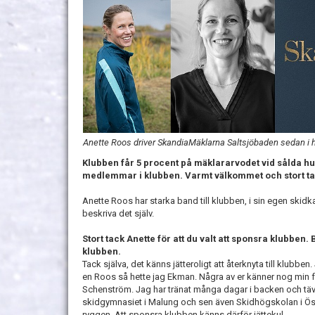
Anette Roos driver SkandiaMäklarna Saltsjöbaden sedan i h
Klubben får 5 procent på mäklararvodet vid sålda hu
medlemmar i klubben. Varmt välkommet och stort ta
Anette Roos har starka band till klubben, i sin egen skidk
beskriva det själv.
Stort tack Anette för att du valt att sponsra klubben
klubben.
Tack själva, det känns jätteroligt att återknyta till klubb
en Roos så hette jag Ekman. Några av er känner nog min
Schenström. Jag har tränat många dagar i backen och tävl
skidgymnasiet i Malung och sen även Skidhögskolan i Öste
ryggen. Att sponsra klubben känns därför jättekul.