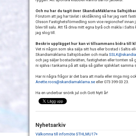
Och nu har du tagit över SkandiaMäklarna Saltsjöb
Förutom att jag har tävlat i skidåkning så har jag varit f
Olsson Fastighetsförmedling som vice regionchef innan j
blev till salu. Att få driva mitt egna byrå och mäkla i Sal
jag slog till.
Beskriv upplägget hur kan vi tillsammans bidra till 
Vet ni någon som ska sälja sitt hus eller bostad i Saltis e
Skandiamäklarna Saltsjöbaden och maila
SSLK@skandia
och jag säljer bostadsrätten, fastigheten eller tomten så g
ni själva i tankarna på att sälja så gäller självklart samma s
Har ni några frågor är det bara att maila eller ringa mig o
Anette.roos@skandiamaklarna.se
eller 073 399 03 23.
Ha en underbar snörik jul och Gott Nytt år!
Nyhetsarkiv
Välkomna till infomöte STHLMU17+