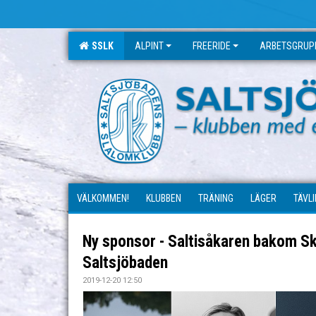
SSLK
ALPINT
FREERIDE
ARBETSGRUP
VÄLKOMMEN!
KLUBBEN
TRÄNING
LÄGER
TÄVL
Ny sponsor - Saltisåkaren bakom S
Saltsjöbaden
2019-12-20 12:50