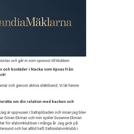
östas och går in som sponsor till klubben.
s och bostäder i Nacka som tipsas från
ck!
arriär och genom aktiva släktband. Vi lät henne
. Berätta om din relation med backen och
en. Jag är uppvuxen i Saltsjöbaden och innan jag blev
 far Göran Ekman och min syster Susanne Ekman
at för slalomklubben i många år. Jag gick på
rsund och har alltid haft Saltisslalomklubb i