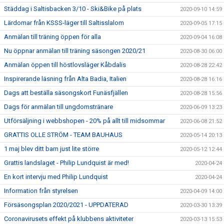
Städdag i Saltisbacken 3/10 - Ski&Bike på plats
2020-09-10 14:59
Lärdomar från KSSS-läger till Saltisslalom
2020-09-05 17:15
Anmälan till träning öppen för alla
2020-09-04 16:08
Nu öppnar anmälan till träning säsongen 2020/21
2020-08-30 06:00
Anmälan öppen till höstlovsläger Kåbdalis
2020-08-28 22:42
Inspirerande läsning från Alta Badia, Italien
2020-08-28 16:16
Dags att beställa säsongskort Funäsfjällen
2020-08-28 15:56
Dags för anmälan till ungdomstränare
2020-06-09 13:23
Utförsäljning i webbshopen - 20% på allt till midsommar
2020-06-08 21:52
GRATTIS OLLE STRÖM - TEAM BAUHAUS
2020-05-14 20:13
1 maj blev ditt barn just lite större
2020-05-12 12:44
Grattis landslaget - Philip Lundquist är med!
2020-04-24
En kort intervju med Philip Lundquist
2020-04-24
Information från styrelsen
2020-04-09 14:00
Försäsongsplan 2020/2021 - UPPDATERAD
2020-03-30 13:39
Coronavirusets effekt på klubbens aktiviteter
2020-03-13 15:53