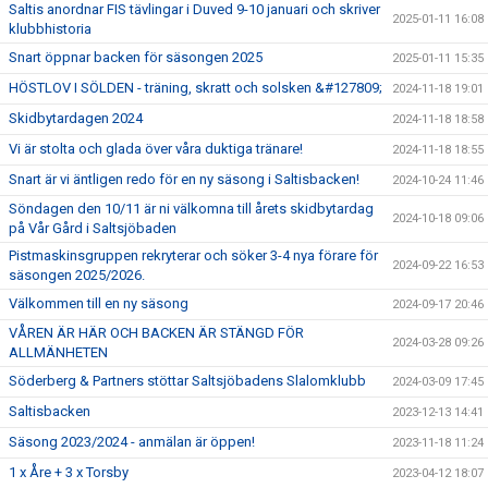
Saltis anordnar FIS tävlingar i Duved 9-10 januari och skriver
2025-01-11 16:08
klubbhistoria
Snart öppnar backen för säsongen 2025
2025-01-11 15:35
HÖSTLOV I SÖLDEN - träning, skratt och solsken &#127809;
2024-11-18 19:01
Skidbytardagen 2024
2024-11-18 18:58
Vi är stolta och glada över våra duktiga tränare!
2024-11-18 18:55
Snart är vi äntligen redo för en ny säsong i Saltisbacken!
2024-10-24 11:46
Söndagen den 10/11 är ni välkomna till årets skidbytardag
2024-10-18 09:06
på Vår Gård i Saltsjöbaden
Pistmaskinsgruppen rekryterar och söker 3-4 nya förare för
2024-09-22 16:53
säsongen 2025/2026.
Välkommen till en ny säsong
2024-09-17 20:46
VÅREN ÄR HÄR OCH BACKEN ÄR STÄNGD FÖR
2024-03-28 09:26
ALLMÄNHETEN
Söderberg & Partners stöttar Saltsjöbadens Slalomklubb
2024-03-09 17:45
Saltisbacken
2023-12-13 14:41
Säsong 2023/2024 - anmälan är öppen!
2023-11-18 11:24
1 x Åre + 3 x Torsby
2023-04-12 18:07