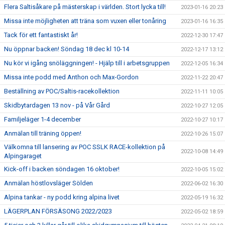
Flera Saltisåkare på mästerskap i världen. Stort lycka till!
2023-01-16 20:23
Missa inte möjligheten att träna som vuxen eller tonåring
2023-01-16 16:35
Tack för ett fantastiskt år!
2022-12-30 17:47
Nu öppnar backen! Söndag 18 dec kl 10-14
2022-12-17 13:12
Nu kör vi igång snöläggningen! - Hjälp till i arbetsgruppen
2022-12-05 16:34
Missa inte podd med Anthon och Max-Gordon
2022-11-22 20:47
Beställning av POC/Saltis-racekollektion
2022-11-11 10:05
Skidbytardagen 13 nov - på Vår Gård
2022-10-27 12:05
Familjeläger 1-4 december
2022-10-27 10:17
Anmälan till träning öppen!
2022-10-26 15:07
Välkomna till lansering av POC SSLK RACE-kollektion på
2022-10-08 14:49
Alpingaraget
Kick-off i backen söndagen 16 oktober!
2022-10-05 15:02
Anmälan höstlovsläger Sölden
2022-06-02 16:30
Alpina tankar - ny podd kring alpina livet
2022-05-19 16:32
LÄGERPLAN FÖRSÄSONG 2022/2023
2022-05-02 18:59