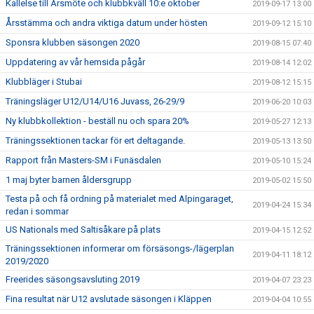
Kallelse till Årsmöte och klubbkväll 10:e oktober
2019-09-17 13:00
Årsstämma och andra viktiga datum under hösten
2019-09-12 15:10
Sponsra klubben säsongen 2020
2019-08-15 07:40
Uppdatering av vår hemsida pågår
2019-08-14 12:02
Klubbläger i Stubai
2019-08-12 15:15
Träningsläger U12/U14/U16 Juvass, 26-29/9
2019-06-20 10:03
Ny klubbkollektion - beställ nu och spara 20%
2019-05-27 12:13
Träningssektionen tackar för ert deltagande.
2019-05-13 13:50
Rapport från Masters-SM i Funäsdalen
2019-05-10 15:24
1 maj byter barnen åldersgrupp
2019-05-02 15:50
Testa på och få ordning på materialet med Alpingaraget,
2019-04-24 15:34
redan i sommar
US Nationals med Saltisåkare på plats
2019-04-15 12:52
Träningssektionen informerar om försäsongs-/lägerplan
2019-04-11 18:12
2019/2020
Freerides säsongsavsluting 2019
2019-04-07 23:23
Fina resultat när U12 avslutade säsongen i Kläppen
2019-04-04 10:55