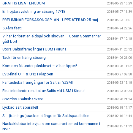
GRATTIS LISA TENGBOM
2018-05-23 15:29
En höjdaravslutning av säsong 17/18
2018-05-07 11:39
PRELIMINÄR FÖRSÄSONGSPLAN - UPPDATERAD 25 maj
2018-05-03 14:01
50-års fest!
2018-04-24 22:26
Vi har förlorat en eldsjäl och skidvän – Göran Sommar har
2018-04-17 12:18
gått bort
Stora Saltisframgångar i USM i Kiruna
2018-04-11 20:12
Tack för en härlig säsong
2018-04-06 21:00
Kom och åk under påsklovet – vi har öppet!
2018-03-28 11:02
LVC-final U11 & U12 i Kläppen
2018-03-27 09:38
Fantastiska framgångar för Saltis i YJSM!
2018-03-23 13:18
Fina inledande resultat av Saltis vid USM i Kiruna!
2018-03-23 09:34
Sportlov i Saltisbacken!
2018-02-20 21:14
Lyckad saltisparallell
2018-02-18 17:17
SL- (tränings-)backen stängd inför Saltisparallellen
2018-02-16 14:44
Nackaklubbar intervjuas om samarbete med kommunen i
2018-02-15 11:12
NVP