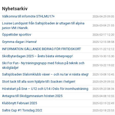
Nyhetsarkiv
Välkomna till infomöte STHLMU17+
2026-04-29 09:05
Louise Lundquist från Saltsjöbaden är uttagen till alpina
2026-03-04 21:03
junior-VM i Narvik.
Öppettider sportlov
2026-02-17 12:20
Grymma dagar i Hamra!
2025-12-15 08:58
INFORMATION GÄLLANDE BIDRAG FÖR FRITIDSKORT
2025-11-22 12:12
Skidbytardagen 2025 – årets bästa vinterprepp!
2025-10-30 15:30
Ski For Fun - Ny träningsgrupp med fokus på teknik och
2025-10-22 19:02
skidglädje!
Saltsjöbaden Slalomklubb växer – och nu tar vi nästa steg!
2025-10-08 10:45
Stort tack till alla som hjälpte till i backen i helgen!
2025-09-29 09:55
Höststart på Snø – U12 och U14 i Oslo för inomhusträning
2025-09-23 08:34
Antagna till Skidgymnasium hösten 2025
2025-04-08 10:55
Klubbnytt Februari 2025
2025-02-19 22:49
Saltis Cup #1 Torsdag 20/2
2025-02-18 23:53