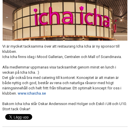
KALENDER
SALTISBACKEN
DOKUMENT
KONTAKT
Vi är mycket tacksamma över att restaurang Icha Icha är ny sponsor till
klubben.
PARTNERSKAP
Icha Icha finns idag i Mood Gallerian, Centralen och Mall of Scandinavia.
Alla medlemmar uppmanas visa tacksamhet genom minst en lunch i
veckan på Icha Icha. :)
Det går också bra med catering till kontoret. Konceptet är att maten är
både nyttig och god, består av rena och naturliga råvaror med högt
näringsinnehåll och helt fritt från tillsatser. Ett optimalt koncept för oss i
klubben.
www.ichaicha.se
Bakom Icha Icha står Oskar Andersson med Holger och Eskil i U8 och U10.
Stort tack Oskar!