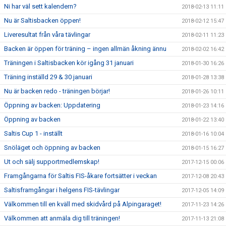
Ni har väl sett kalendern?
2018-02-13 11:11
Nu är Saltisbacken öppen!
2018-02-12 15:47
Liveresultat från våra tävlingar
2018-02-11 11:23
Backen är öppen för träning – ingen allmän åkning ännu
2018-02-02 16:42
Träningen i Saltisbacken kör igång 31 januari
2018-01-30 16:26
Träning inställd 29 & 30 januari
2018-01-28 13:38
Nu är backen redo - träningen börjar!
2018-01-26 10:11
Öppning av backen: Uppdatering
2018-01-23 14:16
Öppning av backen
2018-01-22 13:40
Saltis Cup 1 - inställt
2018-01-16 10:04
Snöläget och öppning av backen
2018-01-15 16:27
Ut och sälj supportmedlemskap!
2017-12-15 00:06
Framgångarna för Saltis FIS-åkare fortsätter i veckan
2017-12-08 20:43
Saltisframgångar i helgens FIS-tävlingar
2017-12-05 14:09
Välkommen till en kväll med skidvård på Alpingaraget!
2017-11-23 14:26
Välkommen att anmäla dig till träningen!
2017-11-13 21:08