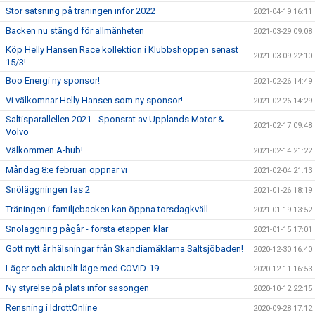
Stor satsning på träningen inför 2022
2021-04-19 16:11
Backen nu stängd för allmänheten
2021-03-29 09:08
Köp Helly Hansen Race kollektion i Klubbshoppen senast
2021-03-09 22:10
15/3!
Boo Energi ny sponsor!
2021-02-26 14:49
Vi välkomnar Helly Hansen som ny sponsor!
2021-02-26 14:29
Saltisparallellen 2021 - Sponsrat av Upplands Motor &
2021-02-17 09:48
Volvo
Välkommen A-hub!
2021-02-14 21:22
Måndag 8:e februari öppnar vi
2021-02-04 21:13
Snöläggningen fas 2
2021-01-26 18:19
Träningen i familjebacken kan öppna torsdagkväll
2021-01-19 13:52
Snöläggning pågår - första etappen klar
2021-01-15 17:01
Gott nytt år hälsningar från Skandiamäklarna Saltsjöbaden!
2020-12-30 16:40
Läger och aktuellt läge med COVID-19
2020-12-11 16:53
Ny styrelse på plats inför säsongen
2020-10-12 22:15
Rensning i IdrottOnline
2020-09-28 17:12