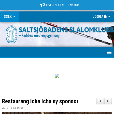
LIVERESULTAT – TÄVLING
SSLK
LOGGA IN
VÄLKOMMEN!
KLUBBEN
TRÄNING
LÄGER
Restaurang Icha Icha ny sponsor
<
>
TÄVLING
2019-12-12 16:26