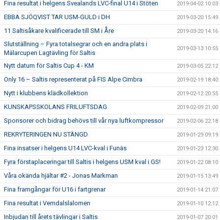
Fina resultat i helgens Svealands LVC-final U14 i Stöten
2019-04-02 10:03
EBBA SJÖQVIST TAR USM-GULD i DH
2019-03-20 15:49
11 Saltisåkare kvalificerade till SM i Åre
2019-03-20 14:16
Slutställning – Fyra totalsegrar och en andra plats i
2019-03-13 10:55
Mälarcupen Lagtävling för Saltis
Nytt datum för Saltis Cup 4 - KM
2019-03-05 22:12
Only 16 – Saltis representerat på FIS Alpe Cimbra
2019-02-19 18:40
Nytt i klubbens klädkollektion
2019-02-12 20:55
KUNSKAPSSKOLANS FRILUFTSDAG
2019-02-09 21:00
Sponsorer och bidrag behövs till vår nya luftkompressor
2019-02-06 22:18
REKRYTERINGEN NU STÄNGD
2019-01-29 09:19
Fina insatser i helgens U14 LVC-kval i Funäs
2019-01-23 12:30
Fyra förstaplaceringar till Saltis i helgens USM kval i GS!
2019-01-22 08:10
Våra okända hjältar #2 - Jonas Markman
2019-01-15 13:49
Fina framgångar för U16 i fartgrenar
2019-01-14 21:07
Fina resultat i Vemdalslalomen
2019-01-10 12:12
Inbjudan till årets tävlingar i Saltis
2019-01-07 20:01