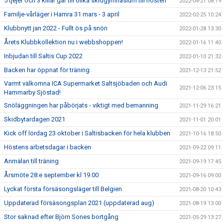
5 tjejer och 3 killar går till olika skidgymnasium till hösten
2022-04-21 08:19
Familje-vårläger i Hamra 31 mars - 3 april
2022-02-25 10:24
Klubbnytt jan 2022 - Fullt ös på snön
2022-01-28 13:30
Årets Klubbkollektion nu i webbshoppen!
2022-01-16 11:40
Inbjudan till Saltis Cup 2022
2022-01-10 21:32
Backen har öppnat för träning
2021-12-13 21:52
Varmt välkomna ICA Supermarket Saltsjöbaden och Audi
2021-12-06 23:15
Hammarby Sjöstad!
Snöläggningen har påbörjats - viktigt med bemanning
2021-11-29 16:21
Skidbytardagen 2021
2021-11-01 20:01
Kick off lördag 23 oktober i Saltisbacken för hela klubben
2021-10-16 18:50
Höstens arbetsdagar i backen
2021-09-22 09:11
Anmälan till träning
2021-09-19 17:45
Årsmöte 28:e september kl 19.00
2021-09-16 09:00
Lyckat första försäsongsläger till Belgien
2021-08-20 10:43
Uppdaterad försäsongsplan 2021 (uppdaterad aug)
2021-08-19 13:00
Stor saknad efter Björn Sones bortgång
2021-05-29 13:27