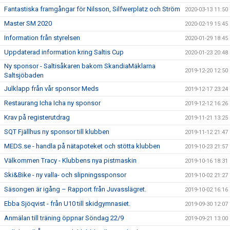
Fantastiska framgångar för Nilsson, Silfwerplatz och Ström
2020-03-13 11:50
Master SM 2020
2020-02-19 15:45
Information från styrelsen
2020-01-29 18:45
Uppdaterad information kring Saltis Cup
2020-01-23 20:48
Ny sponsor - Saltisåkaren bakom SkandiaMäklarna
2019-12-20 12:50
Saltsjöbaden
Julklapp från vår sponsor Meds
2019-12-17 23:24
Restaurang Icha Icha ny sponsor
2019-12-12 16:26
Krav på registerutdrag
2019-11-21 13:25
SQT Fjällhus ny sponsor till klubben
2019-11-12 21:47
MEDS.se - handla på nätapoteket och stötta klubben
2019-10-23 21:57
Välkommen Tracy - Klubbens nya pistmaskin
2019-10-16 18:31
Ski&Bike - ny valla- och slipningssponsor
2019-10-02 21:27
Säsongen är igång – Rapport från Juvasslägret.
2019-10-02 16:16
Ebba Sjöqvist - från U10 till skidgymnasiet.
2019-09-30 12:07
Anmälan till träning öppnar Söndag 22/9
2019-09-21 13:00