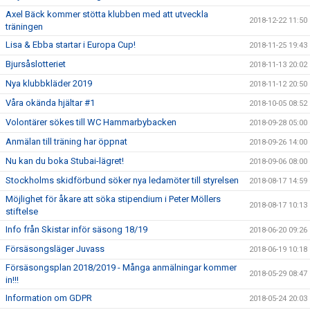
Axel Bäck kommer stötta klubben med att utveckla
2018-12-22 11:50
träningen
Lisa & Ebba startar i Europa Cup!
2018-11-25 19:43
Bjursåslotteriet
2018-11-13 20:02
Nya klubbkläder 2019
2018-11-12 20:50
Våra okända hjältar #1
2018-10-05 08:52
Volontärer sökes till WC Hammarbybacken
2018-09-28 05:00
Anmälan till träning har öppnat
2018-09-26 14:00
Nu kan du boka Stubai-lägret!
2018-09-06 08:00
Stockholms skidförbund söker nya ledamöter till styrelsen
2018-08-17 14:59
Möjlighet för åkare att söka stipendium i Peter Möllers
2018-08-17 10:13
stiftelse
Info från Skistar inför säsong 18/19
2018-06-20 09:26
Försäsongsläger Juvass
2018-06-19 10:18
Försäsongsplan 2018/2019 - Många anmälningar kommer
2018-05-29 08:47
in!!!
Information om GDPR
2018-05-24 20:03