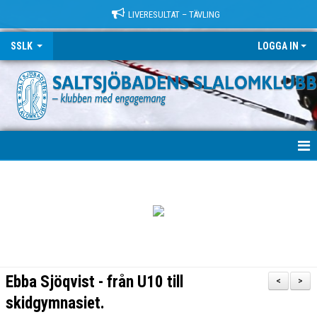
LIVERESULTAT – TÄVLING
SSLK
LOGGA IN
VÄLKOMMEN!
KLUBBEN
TRÄNING
LÄGER
Ebba Sjöqvist - från U10 till
<
>
TÄVLING
skidgymnasiet.