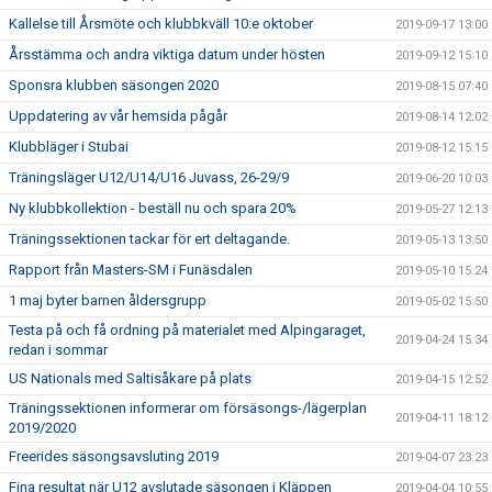
Kallelse till Årsmöte och klubbkväll 10:e oktober
2019-09-17 13:00
Årsstämma och andra viktiga datum under hösten
2019-09-12 15:10
Sponsra klubben säsongen 2020
2019-08-15 07:40
Uppdatering av vår hemsida pågår
2019-08-14 12:02
Klubbläger i Stubai
2019-08-12 15:15
Träningsläger U12/U14/U16 Juvass, 26-29/9
2019-06-20 10:03
Ny klubbkollektion - beställ nu och spara 20%
2019-05-27 12:13
Träningssektionen tackar för ert deltagande.
2019-05-13 13:50
Rapport från Masters-SM i Funäsdalen
2019-05-10 15:24
1 maj byter barnen åldersgrupp
2019-05-02 15:50
Testa på och få ordning på materialet med Alpingaraget,
2019-04-24 15:34
redan i sommar
US Nationals med Saltisåkare på plats
2019-04-15 12:52
Träningssektionen informerar om försäsongs-/lägerplan
2019-04-11 18:12
2019/2020
Freerides säsongsavsluting 2019
2019-04-07 23:23
Fina resultat när U12 avslutade säsongen i Kläppen
2019-04-04 10:55