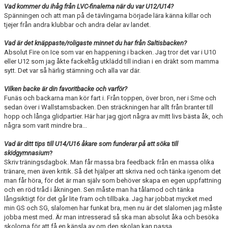
Vad kommer du ihåg från LVC-finalerna när du var U12/U14?
Spänningen och att man på de tävlingarna började lära känna killar och
tjejer från andra klubbar och andra delar av landet.
Vad är det knäppaste/roligaste minnet du har från Saltisbacken?
Absolut Fire on Ice som var en happening i backen. Jag tror det var i U10
eller U12 som jag åkte fackeltåg utklädd till indian i en dräkt som mamma
sytt. Det var så härlig stämning och alla var där.
Vilken backe är din favoritbacke och varför?
Funäs och backarna man kör fart i. Från toppen, över bron, ner i Sme och
sedan över i Wallstamsbacken. Den sträckningen har allt från branter till
hopp och långa glidpartier. Här har jag gjort några av mitt livs bästa åk, och
några som varit mindre bra...
Vad är ditt tips till U14/U16 åkare som funderar på att söka till
skidgymnasium
?
Skriv träningsdagbok. Man får massa bra feedback från en massa olika
tränare, men även kritik. Så det hjälper att skriva ned och tänka igenom det
man får höra, för det är man själv som behöver skapa en egen uppfattning
och en röd tråd i åkningen. Sen måste man ha tålamod och tänka
långsiktigt för det går lite fram och tillbaka. Jag har jobbat mycket med
min GS och SG, slalomen har funkat bra, men nu är det slalomen jag måste
jobba mest med. Är man intresserad så ska man absolut åka och besöka
skolorna för att få en känsla av om den skolan kan passa.