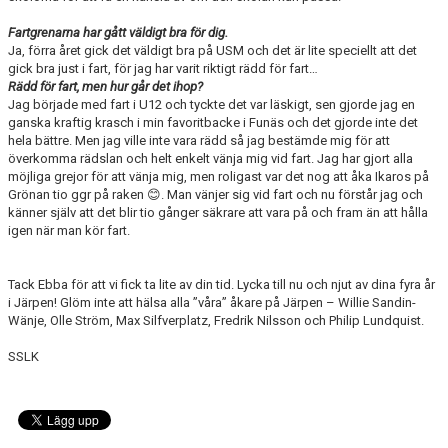
Fartgrenarna har gått väldigt bra för dig.
Ja, förra året gick det väldigt bra på USM och det är lite speciellt att det
gick bra just i fart, för jag har varit riktigt rädd för fart…
Rädd för fart, men hur går det ihop?
Jag började med fart i U12 och tyckte det var läskigt, sen gjorde jag en
ganska kraftig krasch i min favoritbacke i Funäs och det gjorde inte det
hela bättre. Men jag ville inte vara rädd så jag bestämde mig för att
överkomma rädslan och helt enkelt vänja mig vid fart. Jag har gjort alla
möjliga grejor för att vänja mig, men roligast var det nog att åka Ikaros på
Grönan tio ggr på raken 😊. Man vänjer sig vid fart och nu förstår jag och
känner själv att det blir tio gånger säkrare att vara på och fram än att hålla
igen när man kör fart.
Tack Ebba för att vi fick ta lite av din tid. Lycka till nu och njut av dina fyra år
i Järpen! Glöm inte att hälsa alla ”våra” åkare på Järpen – Willie Sandin-
Wänje, Olle Ström, Max Silfverplatz, Fredrik Nilsson och Philip Lundquist.
SSLK