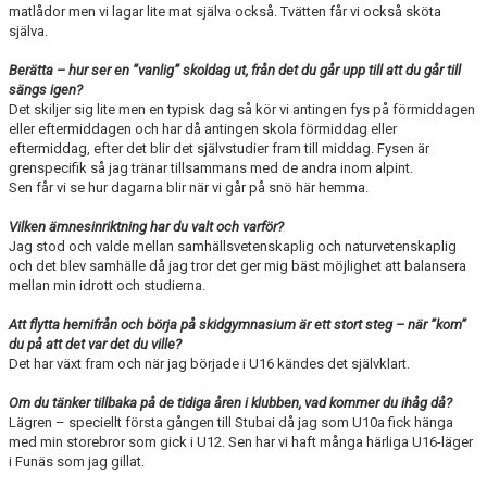
matlådor men vi lagar lite mat själva också. Tvätten får vi också sköta
själva.
Berätta – hur ser en ”vanlig” skoldag ut, från det du går upp till att du går till
sängs igen?
Det skiljer sig lite men en typisk dag så kör vi antingen fys på förmiddagen
eller eftermiddagen och har då antingen skola förmiddag eller
eftermiddag, efter det blir det självstudier fram till middag. Fysen är
grenspecifik så jag tränar tillsammans med de andra inom alpint.
Sen får vi se hur dagarna blir när vi går på snö här hemma.
Vilken ämnesinriktning har du valt och varför?
Jag stod och valde mellan samhällsvetenskaplig och naturvetenskaplig
och det blev samhälle då jag tror det ger mig bäst möjlighet att balansera
mellan min idrott och studierna.
Att flytta hemifrån och börja på skidgymnasium är ett stort steg – när ”kom”
du på att det var det du ville?
Det har växt fram och när jag började i U16 kändes det självklart.
Om du tänker tillbaka på de tidiga åren i klubben, vad kommer du ihåg då?
Lägren – speciellt första gången till Stubai då jag som U10a fick hänga
med min storebror som gick i U12. Sen har vi haft många härliga U16-läger
i Funäs som jag gillat.