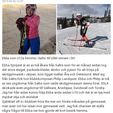
2019-09-30 12:07
KALENDER
SALTISBACKEN
DOKUMENT
KONTAKT
PARTNERSKAP
Ebba som U12a hemma i Saltis till USM vinnare i DH
Ebba Sjöqvist är en av två åkare från Saltis som för en månad sedan tog
det stora steget, packade kläder, skidor och pjäxor för att börja på
skidgymnasiet i Järpen, som ligger mellan Åre och Östersund. Med sig
från Saltis fick hon klubbkompisen Philip Lundquist. Ebba och Philip är två
av sex ungdomar från Saltis som valde skidgymnasium denna höst. SSLK
skickade även ungdomar till Gällivare, Arvidsjaur, Sundsvall och Torsby.
Jag har från sidan kunna följa Ebba ända sedan U10 och det är en tjej med
mycket vilja och envishet.
Självklart vill vi i klubben höra lite mer om första månaden på gymnasiet,
men även om hur resan mot gymnasiet varit. Jag fick chansen att ställa
några frågor till Ebba när hon gjorde ett kort besök hemma.