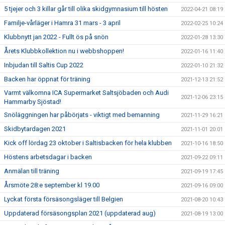
5 tjejer och 3 killar går till olika skidgymnasium till hösten
2022-04-21 08:19
Familje-vårläger i Hamra 31 mars - 3 april
2022-02-25 10:24
Klubbnytt jan 2022 - Fullt ös på snön
2022-01-28 13:30
Årets Klubbkollektion nu i webbshoppen!
2022-01-16 11:40
Inbjudan till Saltis Cup 2022
2022-01-10 21:32
Backen har öppnat för träning
2021-12-13 21:52
Varmt välkomna ICA Supermarket Saltsjöbaden och Audi
2021-12-06 23:15
Hammarby Sjöstad!
Snöläggningen har påbörjats - viktigt med bemanning
2021-11-29 16:21
Skidbytardagen 2021
2021-11-01 20:01
Kick off lördag 23 oktober i Saltisbacken för hela klubben
2021-10-16 18:50
Höstens arbetsdagar i backen
2021-09-22 09:11
Anmälan till träning
2021-09-19 17:45
Årsmöte 28:e september kl 19.00
2021-09-16 09:00
Lyckat första försäsongsläger till Belgien
2021-08-20 10:43
Uppdaterad försäsongsplan 2021 (uppdaterad aug)
2021-08-19 13:00