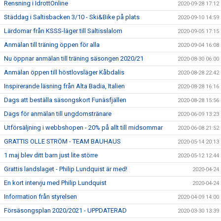
Rensning i IdrottOnline
2020-09-28 17:12
Städdag i Saltisbacken 3/10 - Ski&Bike på plats
2020-09-10 14:59
Lärdomar från KSSS-läger till Saltisslalom
2020-09-05 17:15
Anmälan till träning öppen för alla
2020-09-04 16:08
Nu öppnar anmälan till träning säsongen 2020/21
2020-08-30 06:00
Anmälan öppen till höstlovsläger Kåbdalis
2020-08-28 22:42
Inspirerande läsning från Alta Badia, Italien
2020-08-28 16:16
Dags att beställa säsongskort Funäsfjällen
2020-08-28 15:56
Dags för anmälan till ungdomstränare
2020-06-09 13:23
Utförsäljning i webbshopen - 20% på allt till midsommar
2020-06-08 21:52
GRATTIS OLLE STRÖM - TEAM BAUHAUS
2020-05-14 20:13
1 maj blev ditt barn just lite större
2020-05-12 12:44
Grattis landslaget - Philip Lundquist är med!
2020-04-24
En kort intervju med Philip Lundquist
2020-04-24
Information från styrelsen
2020-04-09 14:00
Försäsongsplan 2020/2021 - UPPDATERAD
2020-03-30 13:39