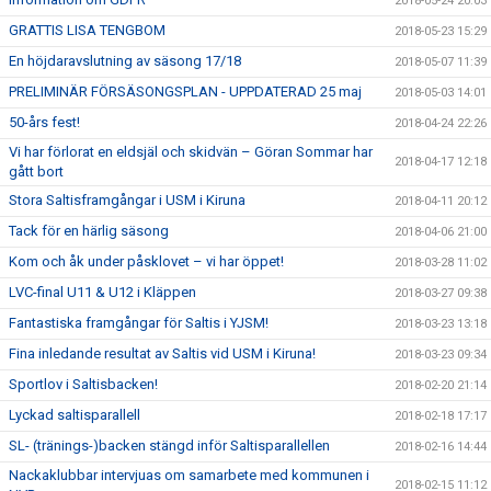
2018-05-24 20:03
GRATTIS LISA TENGBOM
2018-05-23 15:29
En höjdaravslutning av säsong 17/18
2018-05-07 11:39
PRELIMINÄR FÖRSÄSONGSPLAN - UPPDATERAD 25 maj
2018-05-03 14:01
50-års fest!
2018-04-24 22:26
Vi har förlorat en eldsjäl och skidvän – Göran Sommar har
2018-04-17 12:18
gått bort
Stora Saltisframgångar i USM i Kiruna
2018-04-11 20:12
Tack för en härlig säsong
2018-04-06 21:00
Kom och åk under påsklovet – vi har öppet!
2018-03-28 11:02
LVC-final U11 & U12 i Kläppen
2018-03-27 09:38
Fantastiska framgångar för Saltis i YJSM!
2018-03-23 13:18
Fina inledande resultat av Saltis vid USM i Kiruna!
2018-03-23 09:34
Sportlov i Saltisbacken!
2018-02-20 21:14
Lyckad saltisparallell
2018-02-18 17:17
SL- (tränings-)backen stängd inför Saltisparallellen
2018-02-16 14:44
Nackaklubbar intervjuas om samarbete med kommunen i
2018-02-15 11:12