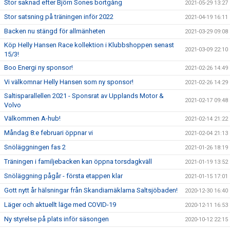
Stor saknad efter Björn Sones bortgång
2021-05-29 13:27
Stor satsning på träningen inför 2022
2021-04-19 16:11
Backen nu stängd för allmänheten
2021-03-29 09:08
Köp Helly Hansen Race kollektion i Klubbshoppen senast
2021-03-09 22:10
15/3!
Boo Energi ny sponsor!
2021-02-26 14:49
Vi välkomnar Helly Hansen som ny sponsor!
2021-02-26 14:29
Saltisparallellen 2021 - Sponsrat av Upplands Motor &
2021-02-17 09:48
Volvo
Välkommen A-hub!
2021-02-14 21:22
Måndag 8:e februari öppnar vi
2021-02-04 21:13
Snöläggningen fas 2
2021-01-26 18:19
Träningen i familjebacken kan öppna torsdagkväll
2021-01-19 13:52
Snöläggning pågår - första etappen klar
2021-01-15 17:01
Gott nytt år hälsningar från Skandiamäklarna Saltsjöbaden!
2020-12-30 16:40
Läger och aktuellt läge med COVID-19
2020-12-11 16:53
Ny styrelse på plats inför säsongen
2020-10-12 22:15