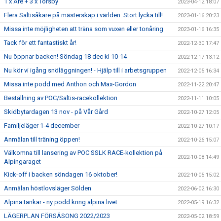
1 x Åre + 3 x Torsby
2023-04-12 18:07
Flera Saltisåkare på mästerskap i världen. Stort lycka till!
2023-01-16 20:23
Missa inte möjligheten att träna som vuxen eller tonåring
2023-01-16 16:35
Tack för ett fantastiskt år!
2022-12-30 17:47
Nu öppnar backen! Söndag 18 dec kl 10-14
2022-12-17 13:12
Nu kör vi igång snöläggningen! - Hjälp till i arbetsgruppen
2022-12-05 16:34
Missa inte podd med Anthon och Max-Gordon
2022-11-22 20:47
Beställning av POC/Saltis-racekollektion
2022-11-11 10:05
Skidbytardagen 13 nov - på Vår Gård
2022-10-27 12:05
Familjeläger 1-4 december
2022-10-27 10:17
Anmälan till träning öppen!
2022-10-26 15:07
Välkomna till lansering av POC SSLK RACE-kollektion på
2022-10-08 14:49
Alpingaraget
Kick-off i backen söndagen 16 oktober!
2022-10-05 15:02
Anmälan höstlovsläger Sölden
2022-06-02 16:30
Alpina tankar - ny podd kring alpina livet
2022-05-19 16:32
LÄGERPLAN FÖRSÄSONG 2022/2023
2022-05-02 18:59