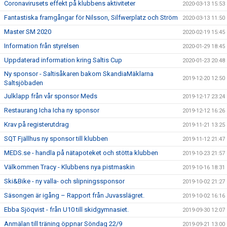
Coronavirusets effekt på klubbens aktiviteter
2020-03-13 15:53
Fantastiska framgångar för Nilsson, Silfwerplatz och Ström
2020-03-13 11:50
Master SM 2020
2020-02-19 15:45
Information från styrelsen
2020-01-29 18:45
Uppdaterad information kring Saltis Cup
2020-01-23 20:48
Ny sponsor - Saltisåkaren bakom SkandiaMäklarna
2019-12-20 12:50
Saltsjöbaden
Julklapp från vår sponsor Meds
2019-12-17 23:24
Restaurang Icha Icha ny sponsor
2019-12-12 16:26
Krav på registerutdrag
2019-11-21 13:25
SQT Fjällhus ny sponsor till klubben
2019-11-12 21:47
MEDS.se - handla på nätapoteket och stötta klubben
2019-10-23 21:57
Välkommen Tracy - Klubbens nya pistmaskin
2019-10-16 18:31
Ski&Bike - ny valla- och slipningssponsor
2019-10-02 21:27
Säsongen är igång – Rapport från Juvasslägret.
2019-10-02 16:16
Ebba Sjöqvist - från U10 till skidgymnasiet.
2019-09-30 12:07
Anmälan till träning öppnar Söndag 22/9
2019-09-21 13:00