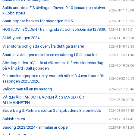
Saltis anordnar FIS tävlingar i Duved 9-10 januari och skriver
2025-01-11 16:08
klubbhistoria
Snart öppnar backen för säsongen 2025
2025-01-11 15:35
HÖSTLOV I SÖLDEN - träning, skratt och solsken &#127809;
2024-11-18 19:01
Skidbytardagen 2024
2024-11-18 18:58
Vi är stolta och glada över våra duktiga tränare!
2024-11-18 18:55
Snart är vi äntligen redo för en ny säsong i Saltisbacken!
2024-10-24 11:46
Söndagen den 10/11 är ni välkomna till årets skidbytardag
2024-10-18 09:06
på Vår Gård i Saltsjöbaden
Pistmaskinsgruppen rekryterar och söker 3-4 nya förare för
2024-09-22 16:53
säsongen 2025/2026.
Välkommen till en ny säsong
2024-09-17 20:46
VÅREN ÄR HÄR OCH BACKEN ÄR STÄNGD FÖR
2024-03-28 09:26
ALLMÄNHETEN
Söderberg & Partners stöttar Saltsjöbadens Slalomklubb
2024-03-09 17:45
Saltisbacken
2023-12-13 14:41
Säsong 2023/2024 - anmälan är öppen!
2023-11-18 11:24