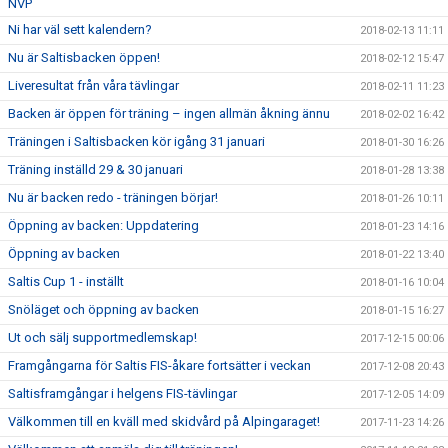
NVP
Ni har väl sett kalendern?
2018-02-13 11:11
Nu är Saltisbacken öppen!
2018-02-12 15:47
Liveresultat från våra tävlingar
2018-02-11 11:23
Backen är öppen för träning – ingen allmän åkning ännu
2018-02-02 16:42
Träningen i Saltisbacken kör igång 31 januari
2018-01-30 16:26
Träning inställd 29 & 30 januari
2018-01-28 13:38
Nu är backen redo - träningen börjar!
2018-01-26 10:11
Öppning av backen: Uppdatering
2018-01-23 14:16
Öppning av backen
2018-01-22 13:40
Saltis Cup 1 - inställt
2018-01-16 10:04
Snöläget och öppning av backen
2018-01-15 16:27
Ut och sälj supportmedlemskap!
2017-12-15 00:06
Framgångarna för Saltis FIS-åkare fortsätter i veckan
2017-12-08 20:43
Saltisframgångar i helgens FIS-tävlingar
2017-12-05 14:09
Välkommen till en kväll med skidvård på Alpingaraget!
2017-11-23 14:26