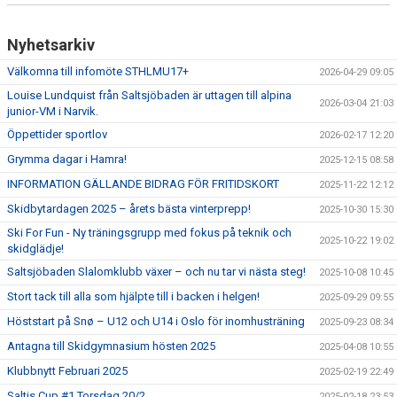
Nyhetsarkiv
Välkomna till infomöte STHLMU17+
2026-04-29 09:05
Louise Lundquist från Saltsjöbaden är uttagen till alpina
2026-03-04 21:03
junior-VM i Narvik.
Öppettider sportlov
2026-02-17 12:20
Grymma dagar i Hamra!
2025-12-15 08:58
INFORMATION GÄLLANDE BIDRAG FÖR FRITIDSKORT
2025-11-22 12:12
Skidbytardagen 2025 – årets bästa vinterprepp!
2025-10-30 15:30
Ski For Fun - Ny träningsgrupp med fokus på teknik och
2025-10-22 19:02
skidglädje!
Saltsjöbaden Slalomklubb växer – och nu tar vi nästa steg!
2025-10-08 10:45
Stort tack till alla som hjälpte till i backen i helgen!
2025-09-29 09:55
Höststart på Snø – U12 och U14 i Oslo för inomhusträning
2025-09-23 08:34
Antagna till Skidgymnasium hösten 2025
2025-04-08 10:55
Klubbnytt Februari 2025
2025-02-19 22:49
Saltis Cup #1 Torsdag 20/2
2025-02-18 23:53