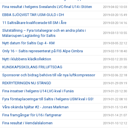
Fina resultat i helgens Svealands LVC-final U14 i Stöten
2019-04-02 10:03
EBBA SJÖQVIST TAR USM-GULD i DH
2019-03-20 15:49
11 Saltisåkare kvalificerade till SM i Åre
2019-03-20 14:16
Slutställning – Fyra totalsegrar och en andra plats i
2019-03-13 10:55
Mälarcupen Lagtävling för Saltis
Nytt datum för Saltis Cup 4 - KM
2019-03-05 22:12
Only 16 – Saltis representerat på FIS Alpe Cimbra
2019-02-19 18:40
Nytt i klubbens klädkollektion
2019-02-12 20:55
KUNSKAPSSKOLANS FRILUFTSDAG
2019-02-09 21:00
Sponsorer och bidrag behövs till vår nya luftkompressor
2019-02-06 22:18
REKRYTERINGEN NU STÄNGD
2019-01-29 09:19
Fina insatser i helgens U14 LVC-kval i Funäs
2019-01-23 12:30
Fyra förstaplaceringar till Saltis i helgens USM kval i GS!
2019-01-22 08:10
Våra okända hjältar #2 - Jonas Markman
2019-01-15 13:49
Fina framgångar för U16 i fartgrenar
2019-01-14 21:07
Fina resultat i Vemdalslalomen
2019-01-10 12:12