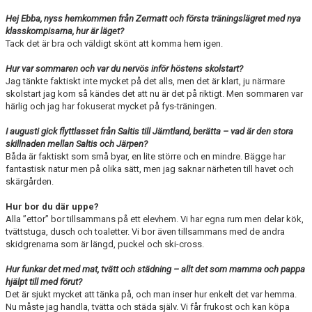
Hej Ebba, nyss hemkommen från Zermatt och första träningslägret med nya
klasskompisarna, hur är läget?
Tack det är bra och väldigt skönt att komma hem igen.
Hur var sommaren och var du nervös inför höstens skolstart?
Jag tänkte faktiskt inte mycket på det alls, men det är klart, ju närmare
skolstart jag kom så kändes det att nu är det på riktigt. Men sommaren var
härlig och jag har fokuserat mycket på fys-träningen.
I augusti gick flyttlasset från Saltis till Jämtland, berätta – vad är den stora
skillnaden mellan Saltis och Järpen?
Båda är faktiskt som små byar, en lite större och en mindre. Bägge har
fantastisk natur men på olika sätt, men jag saknar närheten till havet och
skärgården.
Hur bor du där uppe?
Alla ”ettor” bor tillsammans på ett elevhem. Vi har egna rum men delar kök,
tvättstuga, dusch och toaletter. Vi bor även tillsammans med de andra
skidgrenarna som är längd, puckel och ski-cross.
Hur funkar det med mat, tvätt och städning – allt det som mamma och pappa
hjälpt till med förut?
Det är sjukt mycket att tänka på, och man inser hur enkelt det var hemma.
Nu måste jag handla, tvätta och städa själv. Vi får frukost och kan köpa