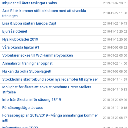
Inbjudan till årets tävlingar i Saltis
2019-01-07 20:01
Axel Bäck kommer stötta klubben med att utveckla
2018-12-22 11:50
träningen
Lisa & Ebba startar i Europa Cup!
2018-11-25 19:43
Bjursåslotteriet
2018-11-13 20:02
Nya klubbkläder 2019
2018-11-12 20:50
Våra okända hjältar #1
2018-10-05 08:52
Volontärer sökes till WC Hammarbybacken
2018-09-28 05:00
Anmälan till träning har öppnat
2018-09-26 14:00
Nu kan du boka Stubai-lägret!
2018-09-06 08:00
Stockholms skidförbund söker nya ledamöter till styrelsen
2018-08-17 14:59
Möjlighet för åkare att söka stipendium i Peter Möllers
2018-08-17 10:13
stiftelse
Info från Skistar inför säsong 18/19
2018-06-20 09:26
Försäsongsläger Juvass
2018-06-19 10:18
Försäsongsplan 2018/2019 - Många anmälningar kommer
2018-05-29 08:47
in!!!
Information om GDPR