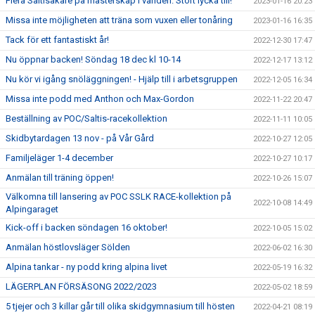
Flera Saltisåkare på mästerskap i världen. Stort lycka till!
2023-01-16 20:23
Missa inte möjligheten att träna som vuxen eller tonåring
2023-01-16 16:35
Tack för ett fantastiskt år!
2022-12-30 17:47
Nu öppnar backen! Söndag 18 dec kl 10-14
2022-12-17 13:12
Nu kör vi igång snöläggningen! - Hjälp till i arbetsgruppen
2022-12-05 16:34
Missa inte podd med Anthon och Max-Gordon
2022-11-22 20:47
Beställning av POC/Saltis-racekollektion
2022-11-11 10:05
Skidbytardagen 13 nov - på Vår Gård
2022-10-27 12:05
Familjeläger 1-4 december
2022-10-27 10:17
Anmälan till träning öppen!
2022-10-26 15:07
Välkomna till lansering av POC SSLK RACE-kollektion på
2022-10-08 14:49
Alpingaraget
Kick-off i backen söndagen 16 oktober!
2022-10-05 15:02
Anmälan höstlovsläger Sölden
2022-06-02 16:30
Alpina tankar - ny podd kring alpina livet
2022-05-19 16:32
LÄGERPLAN FÖRSÄSONG 2022/2023
2022-05-02 18:59
5 tjejer och 3 killar går till olika skidgymnasium till hösten
2022-04-21 08:19