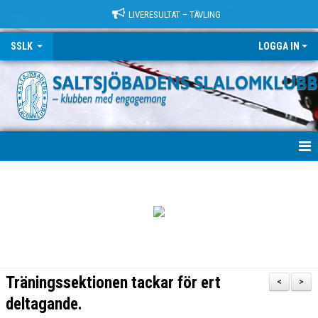
LIVERESULTAT – TÄVLING
SSLK
LOGGA IN
VÄLKOMMEN!
KLUBBEN
TRÄNING
LÄGER
Träningssektionen tackar för ert
<
>
TÄVLING
deltagande.