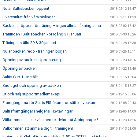
2018-02-13 11:11
Nu är Saltisbacken öppen!
2018-02-12 15:47
Liveresultat från våra tävlingar
2018-02-11 11:23
Backen är öppen för träning – ingen allmän åkning ännu
2018-02-02 16:42
Träningen i Saltisbacken kör igång 31 januari
2018-01-30 16:26
Träning inställd 29 & 30 januari
2018-01-28 13:38
Nu är backen redo - träningen börjar!
2018-01-26 10:11
Öppning av backen: Uppdatering
2018-01-23 14:16
Öppning av backen
2018-01-22 13:40
Saltis Cup 1 - inställt
2018-01-16 10:04
Snöläget och öppning av backen
2018-01-15 16:27
Ut och sälj supportmedlemskap!
2017-12-15 00:06
Framgångarna för Saltis FIS-åkare fortsätter i veckan
2017-12-08 20:43
Saltisframgångar i helgens FIS-tävlingar
2017-12-05 14:09
Välkommen till en kväll med skidvård på Alpingaraget!
2017-11-23 14:26
Välkommen att anmäla dig till träningen!
2017-11-13 21:08
Inbjudan till Klubbläger Vemdalen 2-5Dec 2017 har skickats