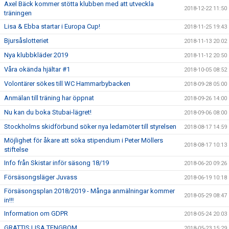
Axel Bäck kommer stötta klubben med att utveckla
2018-12-22 11:50
träningen
Lisa & Ebba startar i Europa Cup!
2018-11-25 19:43
Bjursåslotteriet
2018-11-13 20:02
Nya klubbkläder 2019
2018-11-12 20:50
Våra okända hjältar #1
2018-10-05 08:52
Volontärer sökes till WC Hammarbybacken
2018-09-28 05:00
Anmälan till träning har öppnat
2018-09-26 14:00
Nu kan du boka Stubai-lägret!
2018-09-06 08:00
Stockholms skidförbund söker nya ledamöter till styrelsen
2018-08-17 14:59
Möjlighet för åkare att söka stipendium i Peter Möllers
2018-08-17 10:13
stiftelse
Info från Skistar inför säsong 18/19
2018-06-20 09:26
Försäsongsläger Juvass
2018-06-19 10:18
Försäsongsplan 2018/2019 - Många anmälningar kommer
2018-05-29 08:47
in!!!
Information om GDPR
2018-05-24 20:03
GRATTIS LISA TENGBOM
2018-05-23 15:29