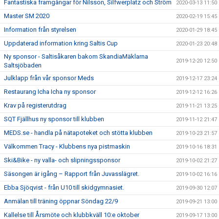
Fantastiska framgångar för Nilsson, Silfwerplatz och Ström
2020-03-13 11:50
Master SM 2020
2020-02-19 15:45
Information från styrelsen
2020-01-29 18:45
Uppdaterad information kring Saltis Cup
2020-01-23 20:48
Ny sponsor - Saltisåkaren bakom SkandiaMäklarna
2019-12-20 12:50
Saltsjöbaden
Julklapp från vår sponsor Meds
2019-12-17 23:24
Restaurang Icha Icha ny sponsor
2019-12-12 16:26
Krav på registerutdrag
2019-11-21 13:25
SQT Fjällhus ny sponsor till klubben
2019-11-12 21:47
MEDS.se - handla på nätapoteket och stötta klubben
2019-10-23 21:57
Välkommen Tracy - Klubbens nya pistmaskin
2019-10-16 18:31
Ski&Bike - ny valla- och slipningssponsor
2019-10-02 21:27
Säsongen är igång – Rapport från Juvasslägret.
2019-10-02 16:16
Ebba Sjöqvist - från U10 till skidgymnasiet.
2019-09-30 12:07
Anmälan till träning öppnar Söndag 22/9
2019-09-21 13:00
Kallelse till Årsmöte och klubbkväll 10:e oktober
2019-09-17 13:00