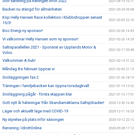
Stor satsning på träningen inför 2022
2021-04-19 16:11
Backen nu stängd för allmänheten
2021-03-29 09:08
Köp Helly Hansen Race kollektion i Klubbshoppen senast
2021-03-09 22:10
15/3!
Boo Energi ny sponsor!
2021-02-26 14:49
Vi välkomnar Helly Hansen som ny sponsor!
2021-02-26 14:29
Saltisparallellen 2021 - Sponsrat av Upplands Motor &
2021-02-17 09:48
Volvo
Välkommen A-hub!
2021-02-14 21:22
Måndag 8:e februari öppnar vi
2021-02-04 21:13
Snöläggningen fas 2
2021-01-26 18:19
Träningen i familjebacken kan öppna torsdagkväll
2021-01-19 13:52
Snöläggning pågår - första etappen klar
2021-01-15 17:01
Gott nytt år hälsningar från Skandiamäklarna Saltsjöbaden!
2020-12-30 16:40
Läger och aktuellt läge med COVID-19
2020-12-11 16:53
Ny styrelse på plats inför säsongen
2020-10-12 22:15
Rensning i IdrottOnline
2020-09-28 17:12