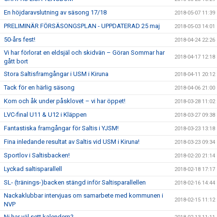
En höjdaravslutning av säsong 17/18
2018-05-07 11:39
PRELIMINÄR FÖRSÄSONGSPLAN - UPPDATERAD 25 maj
2018-05-03 14:01
50-års fest!
2018-04-24 22:26
Vi har förlorat en eldsjäl och skidvän – Göran Sommar har
2018-04-17 12:18
gått bort
Stora Saltisframgångar i USM i Kiruna
2018-04-11 20:12
Tack för en härlig säsong
2018-04-06 21:00
Kom och åk under påsklovet – vi har öppet!
2018-03-28 11:02
LVC-final U11 & U12 i Kläppen
2018-03-27 09:38
Fantastiska framgångar för Saltis i YJSM!
2018-03-23 13:18
Fina inledande resultat av Saltis vid USM i Kiruna!
2018-03-23 09:34
Sportlov i Saltisbacken!
2018-02-20 21:14
Lyckad saltisparallell
2018-02-18 17:17
SL- (tränings-)backen stängd inför Saltisparallellen
2018-02-16 14:44
Nackaklubbar intervjuas om samarbete med kommunen i
2018-02-15 11:12
NVP
Ni har väl sett kalendern?