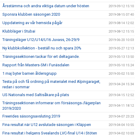
Årsstämma och andra viktiga datum under hösten
2019-09-12 15:10
Sponsra klubben säsongen 2020
2019-08-15 07:40
Uppdatering av vår hemsida pågår
2019-08-14 12:02
Klubbläger i Stubai
2019-08-12 15:15
Träningsläger U12/U14/U16 Juvass, 26-29/9
2019-06-20 10:03
Ny klubbkollektion - beställ nu och spara 20%
2019-05-27 12:13
Träningssektionen tackar för ert deltagande.
2019-05-13 13:50
Rapport från Masters-SM i Funäsdalen
2019-05-10 15:24
1 maj byter barnen åldersgrupp
2019-05-02 15:50
Testa på och få ordning på materialet med Alpingaraget,
2019-04-24 15:34
redan i sommar
US Nationals med Saltisåkare på plats
2019-04-15 12:52
Träningssektionen informerar om försäsongs-/lägerplan
2019-04-11 18:12
2019/2020
Freerides säsongsavsluting 2019
2019-04-07 23:23
Fina resultat när U12 avslutade säsongen i Kläppen
2019-04-04 10:55
Fina resultat i helgens Svealands LVC-final U14 i Stöten
2019-04-02 10:03