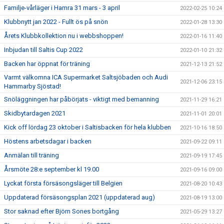
Familje-vårläger i Hamra 31 mars - 3 april
2022-02-25 10:24
Klubbnytt jan 2022 - Fullt ös på snön
2022-01-28 13:30
Årets Klubbkollektion nu i webbshoppen!
2022-01-16 11:40
Inbjudan till Saltis Cup 2022
2022-01-10 21:32
Backen har öppnat för träning
2021-12-13 21:52
Varmt välkomna ICA Supermarket Saltsjöbaden och Audi
2021-12-06 23:15
Hammarby Sjöstad!
Snöläggningen har påbörjats - viktigt med bemanning
2021-11-29 16:21
Skidbytardagen 2021
2021-11-01 20:01
Kick off lördag 23 oktober i Saltisbacken för hela klubben
2021-10-16 18:50
Höstens arbetsdagar i backen
2021-09-22 09:11
Anmälan till träning
2021-09-19 17:45
Årsmöte 28:e september kl 19.00
2021-09-16 09:00
Lyckat första försäsongsläger till Belgien
2021-08-20 10:43
Uppdaterad försäsongsplan 2021 (uppdaterad aug)
2021-08-19 13:00
Stor saknad efter Björn Sones bortgång
2021-05-29 13:27