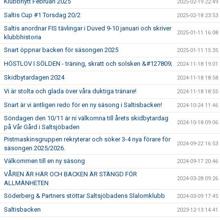
Klubbnytt Februari 2025
2025-02-19 22:49
Saltis Cup #1 Torsdag 20/2
2025-02-18 23:53
Saltis anordnar FIS tävlingar i Duved 9-10 januari och skriver
2025-01-11 16:08
klubbhistoria
Snart öppnar backen för säsongen 2025
2025-01-11 15:35
HÖSTLOV I SÖLDEN - träning, skratt och solsken &#127809;
2024-11-18 19:01
Skidbytardagen 2024
2024-11-18 18:58
Vi är stolta och glada över våra duktiga tränare!
2024-11-18 18:55
Snart är vi äntligen redo för en ny säsong i Saltisbacken!
2024-10-24 11:46
Söndagen den 10/11 är ni välkomna till årets skidbytardag
2024-10-18 09:06
på Vår Gård i Saltsjöbaden
Pistmaskinsgruppen rekryterar och söker 3-4 nya förare för
2024-09-22 16:53
säsongen 2025/2026.
Välkommen till en ny säsong
2024-09-17 20:46
VÅREN ÄR HÄR OCH BACKEN ÄR STÄNGD FÖR
2024-03-28 09:26
ALLMÄNHETEN
Söderberg & Partners stöttar Saltsjöbadens Slalomklubb
2024-03-09 17:45
Saltisbacken
2023-12-13 14:41