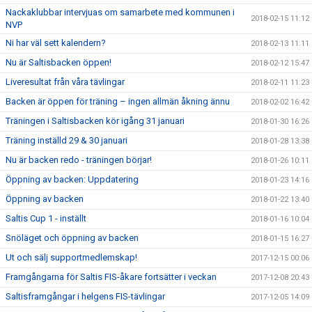
Nackaklubbar intervjuas om samarbete med kommunen i
2018-02-15 11:12
NVP
Ni har väl sett kalendern?
2018-02-13 11:11
Nu är Saltisbacken öppen!
2018-02-12 15:47
Liveresultat från våra tävlingar
2018-02-11 11:23
Backen är öppen för träning – ingen allmän åkning ännu
2018-02-02 16:42
Träningen i Saltisbacken kör igång 31 januari
2018-01-30 16:26
Träning inställd 29 & 30 januari
2018-01-28 13:38
Nu är backen redo - träningen börjar!
2018-01-26 10:11
Öppning av backen: Uppdatering
2018-01-23 14:16
Öppning av backen
2018-01-22 13:40
Saltis Cup 1 - inställt
2018-01-16 10:04
Snöläget och öppning av backen
2018-01-15 16:27
Ut och sälj supportmedlemskap!
2017-12-15 00:06
Framgångarna för Saltis FIS-åkare fortsätter i veckan
2017-12-08 20:43
Saltisframgångar i helgens FIS-tävlingar
2017-12-05 14:09