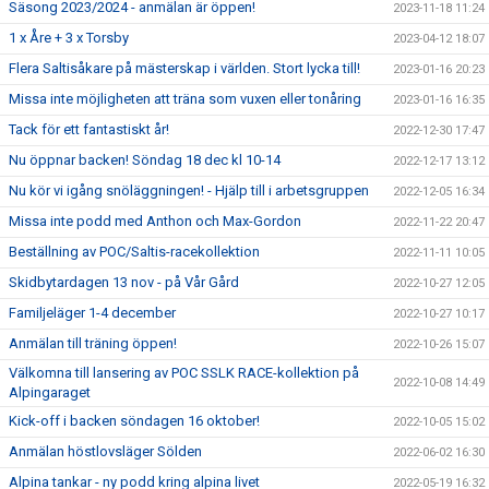
Säsong 2023/2024 - anmälan är öppen!
2023-11-18 11:24
1 x Åre + 3 x Torsby
2023-04-12 18:07
Flera Saltisåkare på mästerskap i världen. Stort lycka till!
2023-01-16 20:23
Missa inte möjligheten att träna som vuxen eller tonåring
2023-01-16 16:35
Tack för ett fantastiskt år!
2022-12-30 17:47
Nu öppnar backen! Söndag 18 dec kl 10-14
2022-12-17 13:12
Nu kör vi igång snöläggningen! - Hjälp till i arbetsgruppen
2022-12-05 16:34
Missa inte podd med Anthon och Max-Gordon
2022-11-22 20:47
Beställning av POC/Saltis-racekollektion
2022-11-11 10:05
Skidbytardagen 13 nov - på Vår Gård
2022-10-27 12:05
Familjeläger 1-4 december
2022-10-27 10:17
Anmälan till träning öppen!
2022-10-26 15:07
Välkomna till lansering av POC SSLK RACE-kollektion på
2022-10-08 14:49
Alpingaraget
Kick-off i backen söndagen 16 oktober!
2022-10-05 15:02
Anmälan höstlovsläger Sölden
2022-06-02 16:30
Alpina tankar - ny podd kring alpina livet
2022-05-19 16:32