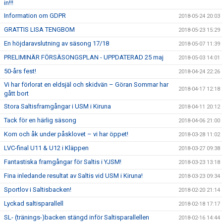
in!!!
Information om GDPR
2018-05-24 20:03
GRATTIS LISA TENGBOM
2018-05-23 15:29
En höjdaravslutning av säsong 17/18
2018-05-07 11:39
PRELIMINÄR FÖRSÄSONGSPLAN - UPPDATERAD 25 maj
2018-05-03 14:01
50-års fest!
2018-04-24 22:26
Vi har förlorat en eldsjäl och skidvän – Göran Sommar har
2018-04-17 12:18
gått bort
Stora Saltisframgångar i USM i Kiruna
2018-04-11 20:12
Tack för en härlig säsong
2018-04-06 21:00
Kom och åk under påsklovet – vi har öppet!
2018-03-28 11:02
LVC-final U11 & U12 i Kläppen
2018-03-27 09:38
Fantastiska framgångar för Saltis i YJSM!
2018-03-23 13:18
Fina inledande resultat av Saltis vid USM i Kiruna!
2018-03-23 09:34
Sportlov i Saltisbacken!
2018-02-20 21:14
Lyckad saltisparallell
2018-02-18 17:17
SL- (tränings-)backen stängd inför Saltisparallellen
2018-02-16 14:44