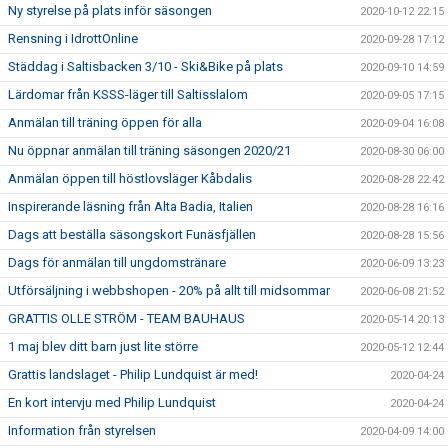
Ny styrelse på plats inför säsongen
2020-10-12 22:15
Rensning i IdrottOnline
2020-09-28 17:12
Städdag i Saltisbacken 3/10 - Ski&Bike på plats
2020-09-10 14:59
Lärdomar från KSSS-läger till Saltisslalom
2020-09-05 17:15
Anmälan till träning öppen för alla
2020-09-04 16:08
Nu öppnar anmälan till träning säsongen 2020/21
2020-08-30 06:00
Anmälan öppen till höstlovsläger Kåbdalis
2020-08-28 22:42
Inspirerande läsning från Alta Badia, Italien
2020-08-28 16:16
Dags att beställa säsongskort Funäsfjällen
2020-08-28 15:56
Dags för anmälan till ungdomstränare
2020-06-09 13:23
Utförsäljning i webbshopen - 20% på allt till midsommar
2020-06-08 21:52
GRATTIS OLLE STRÖM - TEAM BAUHAUS
2020-05-14 20:13
1 maj blev ditt barn just lite större
2020-05-12 12:44
Grattis landslaget - Philip Lundquist är med!
2020-04-24
En kort intervju med Philip Lundquist
2020-04-24
Information från styrelsen
2020-04-09 14:00