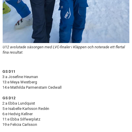
U12 avslutade säsongen med LVC-finaler i Kläppen och noterade ett flertal
fina resultat.
GS D11
3:a Josefine Heuman
13:e Meya Westberg
14:e Mathilda Parmenstam Cedwall
GS D12
2:a Ebba Lundquist
5:e Isabelle Karlsson Redén
6:e Hedvig Kellner
11:e Ebba Silfwerplatz
19:e Felicia Carlsson