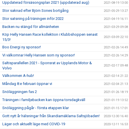
Uppdaterad försäsongsplan 2021 (uppdaterad aug)
2021-08-19 13:00
Stor saknad efter Björn Sones bortgång
2021-05-29 13:27
Stor satsning på träningen inför 2022
2021-04-19 16:11
Backen nu stängd för allmänheten
2021-03-29 09:08
Köp Helly Hansen Race kollektion i Klubbshoppen senast
2021-03-09 22:10
15/3!
Boo Energi ny sponsor!
2021-02-26 14:49
Vi välkomnar Helly Hansen som ny sponsor!
2021-02-26 14:29
Saltisparallellen 2021 - Sponsrat av Upplands Motor &
2021-02-17 09:48
Volvo
Välkommen A-hub!
2021-02-14 21:22
Måndag 8:e februari öppnar vi
2021-02-04 21:13
Snöläggningen fas 2
2021-01-26 18:19
Träningen i familjebacken kan öppna torsdagkväll
2021-01-19 13:52
Snöläggning pågår - första etappen klar
2021-01-15 17:01
Gott nytt år hälsningar från Skandiamäklarna Saltsjöbaden!
2020-12-30 16:40
Läger och aktuellt läge med COVID-19
2020-12-11 16:53