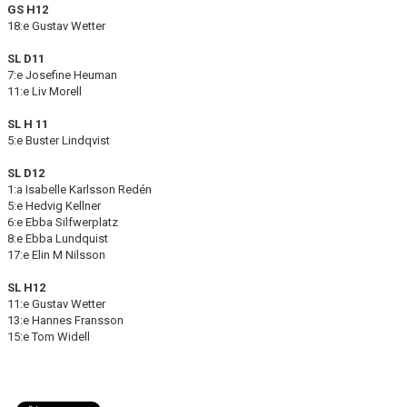
GS H12
18:e Gustav Wetter
SL D11
7:e Josefine Heuman
11:e Liv Morell
SL H 11
5:e Buster Lindqvist
SL D12
1:a Isabelle Karlsson Redén
5:e Hedvig Kellner
6:e Ebba Silfwerplatz
8:e Ebba Lundquist
17:e Elin M Nilsson
SL H12
11:e Gustav Wetter
13:e Hannes Fransson
15:e Tom Widell