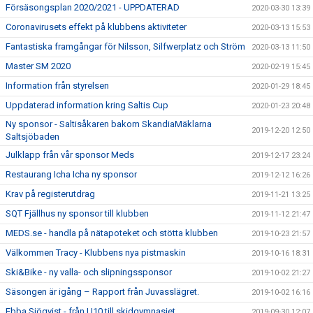
Försäsongsplan 2020/2021 - UPPDATERAD
2020-03-30 13:39
Coronavirusets effekt på klubbens aktiviteter
2020-03-13 15:53
Fantastiska framgångar för Nilsson, Silfwerplatz och Ström
2020-03-13 11:50
Master SM 2020
2020-02-19 15:45
Information från styrelsen
2020-01-29 18:45
Uppdaterad information kring Saltis Cup
2020-01-23 20:48
Ny sponsor - Saltisåkaren bakom SkandiaMäklarna
2019-12-20 12:50
Saltsjöbaden
Julklapp från vår sponsor Meds
2019-12-17 23:24
Restaurang Icha Icha ny sponsor
2019-12-12 16:26
Krav på registerutdrag
2019-11-21 13:25
SQT Fjällhus ny sponsor till klubben
2019-11-12 21:47
MEDS.se - handla på nätapoteket och stötta klubben
2019-10-23 21:57
Välkommen Tracy - Klubbens nya pistmaskin
2019-10-16 18:31
Ski&Bike - ny valla- och slipningssponsor
2019-10-02 21:27
Säsongen är igång – Rapport från Juvasslägret.
2019-10-02 16:16
Ebba Sjöqvist - från U10 till skidgymnasiet.
2019-09-30 12:07