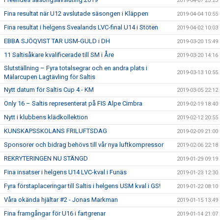
2019-04-07 23:23
Fina resultat när U12 avslutade säsongen i Kläppen
2019-04-04 10:55
Fina resultat i helgens Svealands LVC-final U14 i Stöten
2019-04-02 10:03
EBBA SJÖQVIST TAR USM-GULD i DH
2019-03-20 15:49
11 Saltisåkare kvalificerade till SM i Åre
2019-03-20 14:16
Slutställning – Fyra totalsegrar och en andra plats i
2019-03-13 10:55
Mälarcupen Lagtävling för Saltis
Nytt datum för Saltis Cup 4 - KM
2019-03-05 22:12
Only 16 – Saltis representerat på FIS Alpe Cimbra
2019-02-19 18:40
Nytt i klubbens klädkollektion
2019-02-12 20:55
KUNSKAPSSKOLANS FRILUFTSDAG
2019-02-09 21:00
Sponsorer och bidrag behövs till vår nya luftkompressor
2019-02-06 22:18
REKRYTERINGEN NU STÄNGD
2019-01-29 09:19
Fina insatser i helgens U14 LVC-kval i Funäs
2019-01-23 12:30
Fyra förstaplaceringar till Saltis i helgens USM kval i GS!
2019-01-22 08:10
Våra okända hjältar #2 - Jonas Markman
2019-01-15 13:49
Fina framgångar för U16 i fartgrenar
2019-01-14 21:07