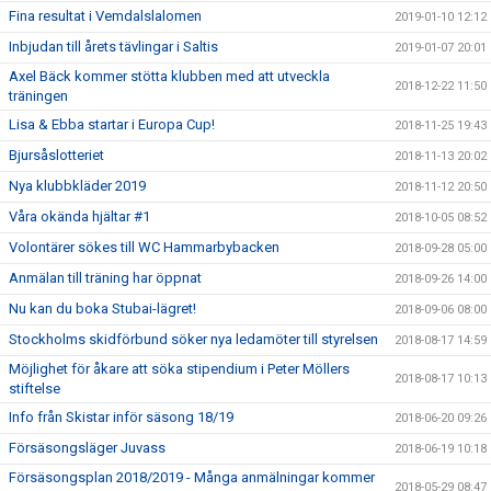
Fina resultat i Vemdalslalomen
2019-01-10 12:12
Inbjudan till årets tävlingar i Saltis
2019-01-07 20:01
Axel Bäck kommer stötta klubben med att utveckla
2018-12-22 11:50
träningen
Lisa & Ebba startar i Europa Cup!
2018-11-25 19:43
Bjursåslotteriet
2018-11-13 20:02
Nya klubbkläder 2019
2018-11-12 20:50
Våra okända hjältar #1
2018-10-05 08:52
Volontärer sökes till WC Hammarbybacken
2018-09-28 05:00
Anmälan till träning har öppnat
2018-09-26 14:00
Nu kan du boka Stubai-lägret!
2018-09-06 08:00
Stockholms skidförbund söker nya ledamöter till styrelsen
2018-08-17 14:59
Möjlighet för åkare att söka stipendium i Peter Möllers
2018-08-17 10:13
stiftelse
Info från Skistar inför säsong 18/19
2018-06-20 09:26
Försäsongsläger Juvass
2018-06-19 10:18
Försäsongsplan 2018/2019 - Många anmälningar kommer
2018-05-29 08:47