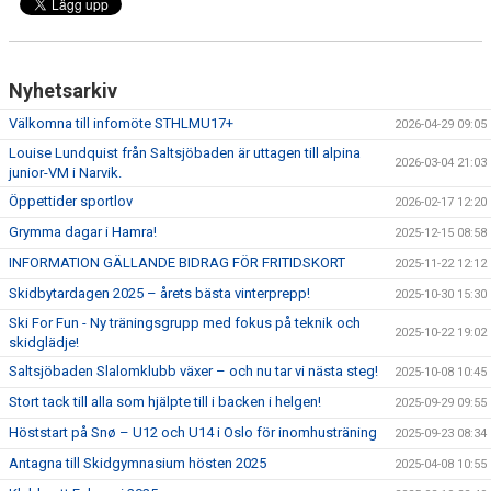
Nyhetsarkiv
Välkomna till infomöte STHLMU17+
2026-04-29 09:05
Louise Lundquist från Saltsjöbaden är uttagen till alpina
2026-03-04 21:03
junior-VM i Narvik.
Öppettider sportlov
2026-02-17 12:20
Grymma dagar i Hamra!
2025-12-15 08:58
INFORMATION GÄLLANDE BIDRAG FÖR FRITIDSKORT
2025-11-22 12:12
Skidbytardagen 2025 – årets bästa vinterprepp!
2025-10-30 15:30
Ski For Fun - Ny träningsgrupp med fokus på teknik och
2025-10-22 19:02
skidglädje!
Saltsjöbaden Slalomklubb växer – och nu tar vi nästa steg!
2025-10-08 10:45
Stort tack till alla som hjälpte till i backen i helgen!
2025-09-29 09:55
Höststart på Snø – U12 och U14 i Oslo för inomhusträning
2025-09-23 08:34
Antagna till Skidgymnasium hösten 2025
2025-04-08 10:55