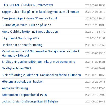
LÄGERPLAN FÖRSÄSONG 2022/2023
2022-05-02 18:59
5 tjejer och 3 killar går till olika skidgymnasium till hösten
2022-04-21 08:19
Familje-vårläger i Hamra 31 mars - 3 april
2022-02-25 10:24
Klubbnytt jan 2022 - Fullt ös på snön
2022-01-28 13:30
Årets Klubbkollektion nu i webbshoppen!
2022-01-16 11:40
Inbjudan till Saltis Cup 2022
2022-01-10 21:32
Backen har öppnat för träning
2021-12-13 21:52
Varmt välkomna ICA Supermarket Saltsjöbaden och Audi
2021-12-06 23:15
Hammarby Sjöstad!
Snöläggningen har påbörjats - viktigt med bemanning
2021-11-29 16:21
Skidbytardagen 2021
2021-11-01 20:01
Kick off lördag 23 oktober i Saltisbacken för hela klubben
2021-10-16 18:50
Höstens arbetsdagar i backen
2021-09-22 09:11
Anmälan till träning
2021-09-19 17:45
Årsmöte 28:e september kl 19.00
2021-09-16 09:00
Lyckat första försäsongsläger till Belgien
2021-08-20 10:43