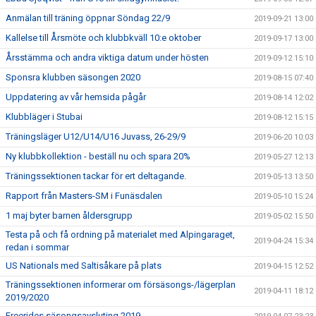
Anmälan till träning öppnar Söndag 22/9
2019-09-21 13:00
Kallelse till Årsmöte och klubbkväll 10:e oktober
2019-09-17 13:00
Årsstämma och andra viktiga datum under hösten
2019-09-12 15:10
Sponsra klubben säsongen 2020
2019-08-15 07:40
Uppdatering av vår hemsida pågår
2019-08-14 12:02
Klubbläger i Stubai
2019-08-12 15:15
Träningsläger U12/U14/U16 Juvass, 26-29/9
2019-06-20 10:03
Ny klubbkollektion - beställ nu och spara 20%
2019-05-27 12:13
Träningssektionen tackar för ert deltagande.
2019-05-13 13:50
Rapport från Masters-SM i Funäsdalen
2019-05-10 15:24
1 maj byter barnen åldersgrupp
2019-05-02 15:50
Testa på och få ordning på materialet med Alpingaraget,
2019-04-24 15:34
redan i sommar
US Nationals med Saltisåkare på plats
2019-04-15 12:52
Träningssektionen informerar om försäsongs-/lägerplan
2019-04-11 18:12
2019/2020
Freerides säsongsavsluting 2019