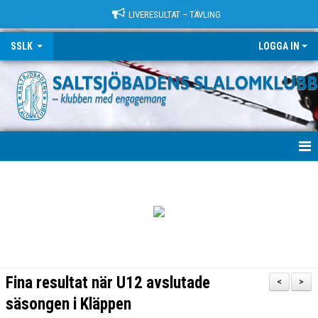
LIVERESULTAT – TÄVLING
SSLK
LOGGA IN
VÄLKOMMEN!
KLUBBEN
TRÄNING
LÄGER
Fina resultat när U12 avslutade
<
>
TÄVLING
säsongen i Kläppen