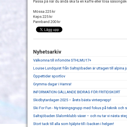
Passa på när du ändå ska ta en kaffe eller lösa säsongsko
Mössa 225 kr
Keps 225 kr
Pannband 200 kr
Nyhetsarkiv
Välkomna till infomöte STHLMU17+
Louise Lundquist från Saltsjöbaden är uttagen till alpina j
Öppettider sportlov
Grymma dagar i Hamra!
INFORMATION GÄLLANDE BIDRAG FÖR FRITIDSKORT
Skidbytardagen 2025 – årets bästa vinterprepp!
Ski For Fun - Ny träningsgrupp med fokus på teknik och s
Saltsjöbaden Slalomklubb växer – och nu tar vi nästa ste
Stort tack till alla som hjälpte till i backen i helgen!