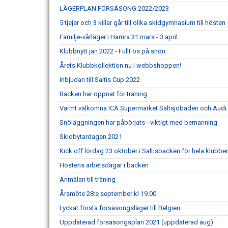
LÄGERPLAN FÖRSÄSONG 2022/2023
5 tjejer och 3 killar går till olika skidgymnasium till hösten
Familje-vårläger i Hamra 31 mars - 3 april
Klubbnytt jan 2022 - Fullt ös på snön
Årets Klubbkollektion nu i webbshoppen!
Inbjudan till Saltis Cup 2022
Backen har öppnat för träning
Varmt välkomna ICA Supermarket Saltsjöbaden och Audi
Snöläggningen har påbörjats - viktigt med bemanning
Skidbytardagen 2021
Kick off lördag 23 oktober i Saltisbacken för hela klubbe
Höstens arbetsdagar i backen
Anmälan till träning
Årsmöte 28:e september kl 19.00
Lyckat första försäsongsläger till Belgien
Uppdaterad försäsongsplan 2021 (uppdaterad aug)