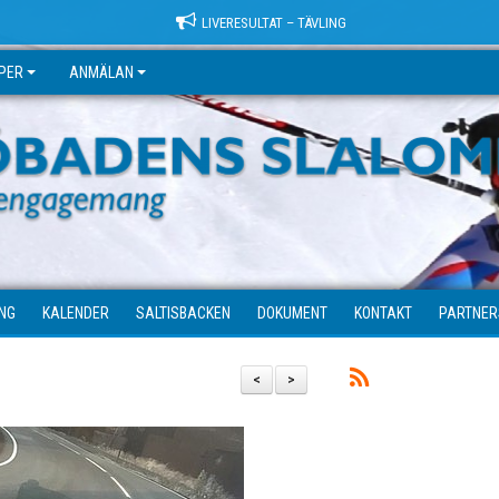
LIVERESULTAT – TÄVLING
PER
ANMÄLAN
ING
KALENDER
SALTISBACKEN
DOKUMENT
KONTAKT
PARTNE
<
>