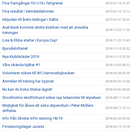
Fina framgångar för U16 i fartgrenar
2019-01-14 21:07
Fina resultat i Vemdalslalomen
2019-01-10 12:12
Inbjudan till årets tävlingar i Saltis
2019-01-07 20:01
Axel Bäck kommer stötta klubben med att utveckla
2018-12-22 11:50
träningen
Lisa & Ebba startar i Europa Cup!
2018-11-25 19:43
Bjursåslotteriet
2018-11-13 20:02
Nya klubbkläder 2019
2018-11-12 20:50
Våra okända hjältar #1
2018-10-05 08:52
Volontärer sökes till WC Hammarbybacken
2018-09-28 05:00
Anmälan till träning har öppnat
2018-09-26 14:00
Nu kan du boka Stubai-lägret!
2018-09-06 08:00
Stockholms skidförbund söker nya ledamöter till styrelsen
2018-08-17 14:59
Möjlighet för åkare att söka stipendium i Peter Möllers
2018-08-17 10:13
stiftelse
Info från Skistar inför säsong 18/19
2018-06-20 09:26
Försäsongsläger Juvass
2018-06-19 10:18