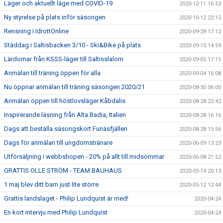
Läger och aktuellt läge med COVID-19
2020-12-11 16:53
Ny styrelse på plats inför säsongen
2020-10-12 22:15
Rensning i IdrottOnline
2020-09-28 17:12
Städdag i Saltisbacken 3/10 - Ski&Bike på plats
2020-09-10 14:59
Lärdomar från KSSS-läger till Saltisslalom
2020-09-05 17:15
Anmälan till träning öppen för alla
2020-09-04 16:08
Nu öppnar anmälan till träning säsongen 2020/21
2020-08-30 06:00
Anmälan öppen till höstlovsläger Kåbdalis
2020-08-28 22:42
Inspirerande läsning från Alta Badia, Italien
2020-08-28 16:16
Dags att beställa säsongskort Funäsfjällen
2020-08-28 15:56
Dags för anmälan till ungdomstränare
2020-06-09 13:23
Utförsäljning i webbshopen - 20% på allt till midsommar
2020-06-08 21:52
GRATTIS OLLE STRÖM - TEAM BAUHAUS
2020-05-14 20:13
1 maj blev ditt barn just lite större
2020-05-12 12:44
Grattis landslaget - Philip Lundquist är med!
2020-04-24
En kort intervju med Philip Lundquist
2020-04-24