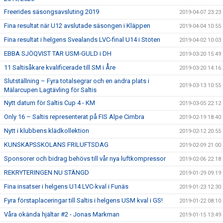
Freerides säsongsavsluting 2019
2019-04-07 23:23
Fina resultat när U12 avslutade säsongen i Kläppen
2019-04-04 10:55
Fina resultat i helgens Svealands LVC-final U14 i Stöten
2019-04-02 10:03
EBBA SJÖQVIST TAR USM-GULD i DH
2019-03-20 15:49
11 Saltisåkare kvalificerade till SM i Åre
2019-03-20 14:16
Slutställning – Fyra totalsegrar och en andra plats i
2019-03-13 10:55
Mälarcupen Lagtävling för Saltis
Nytt datum för Saltis Cup 4 - KM
2019-03-05 22:12
Only 16 – Saltis representerat på FIS Alpe Cimbra
2019-02-19 18:40
Nytt i klubbens klädkollektion
2019-02-12 20:55
KUNSKAPSSKOLANS FRILUFTSDAG
2019-02-09 21:00
Sponsorer och bidrag behövs till vår nya luftkompressor
2019-02-06 22:18
REKRYTERINGEN NU STÄNGD
2019-01-29 09:19
Fina insatser i helgens U14 LVC-kval i Funäs
2019-01-23 12:30
Fyra förstaplaceringar till Saltis i helgens USM kval i GS!
2019-01-22 08:10
Våra okända hjältar #2 - Jonas Markman
2019-01-15 13:49