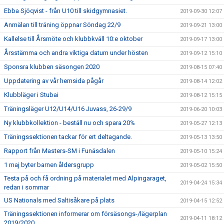
Ebba Sjöqvist - från U10 till skidgymnasiet.
2019-09-30 12:07
Anmälan till träning öppnar Söndag 22/9
2019-09-21 13:00
Kallelse till Årsmöte och klubbkväll 10:e oktober
2019-09-17 13:00
Årsstämma och andra viktiga datum under hösten
2019-09-12 15:10
Sponsra klubben säsongen 2020
2019-08-15 07:40
Uppdatering av vår hemsida pågår
2019-08-14 12:02
Klubbläger i Stubai
2019-08-12 15:15
Träningsläger U12/U14/U16 Juvass, 26-29/9
2019-06-20 10:03
Ny klubbkollektion - beställ nu och spara 20%
2019-05-27 12:13
Träningssektionen tackar för ert deltagande.
2019-05-13 13:50
Rapport från Masters-SM i Funäsdalen
2019-05-10 15:24
1 maj byter barnen åldersgrupp
2019-05-02 15:50
Testa på och få ordning på materialet med Alpingaraget,
2019-04-24 15:34
redan i sommar
US Nationals med Saltisåkare på plats
2019-04-15 12:52
Träningssektionen informerar om försäsongs-/lägerplan
2019-04-11 18:12
2019/2020