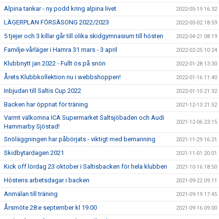
Alpina tankar - ny podd kring alpina livet
2022-05-19 16:32
LÄGERPLAN FÖRSÄSONG 2022/2023
2022-05-02 18:59
5 tjejer och 3 killar går till olika skidgymnasium till hösten
2022-04-21 08:19
Familje-vårläger i Hamra 31 mars - 3 april
2022-02-25 10:24
Klubbnytt jan 2022 - Fullt ös på snön
2022-01-28 13:30
Årets Klubbkollektion nu i webbshoppen!
2022-01-16 11:40
Inbjudan till Saltis Cup 2022
2022-01-10 21:32
Backen har öppnat för träning
2021-12-13 21:52
Varmt välkomna ICA Supermarket Saltsjöbaden och Audi
2021-12-06 23:15
Hammarby Sjöstad!
Snöläggningen har påbörjats - viktigt med bemanning
2021-11-29 16:21
Skidbytardagen 2021
2021-11-01 20:01
Kick off lördag 23 oktober i Saltisbacken för hela klubben
2021-10-16 18:50
Höstens arbetsdagar i backen
2021-09-22 09:11
Anmälan till träning
2021-09-19 17:45
Årsmöte 28:e september kl 19.00
2021-09-16 09:00