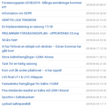
Försäsongsplan 2018/2019 - Många anmälningar kommer
2018-05-29 08:47
in!!!
Information om GDPR
2018-05-24 20:03
GRATTIS LISA TENGBOM
2018-05-23 15:29
En höjdaravslutning av säsong 17/18
2018-05-07 11:39
PRELIMINÄR FÖRSÄSONGSPLAN - UPPDATERAD 25 maj
2018-05-03 14:01
50-års fest!
2018-04-24 22:26
Vi har förlorat en eldsjäl och skidvän – Göran Sommar har
2018-04-17 12:18
gått bort
Stora Saltisframgångar i USM i Kiruna
2018-04-11 20:12
Tack för en härlig säsong
2018-04-06 21:00
Kom och åk under påsklovet – vi har öppet!
2018-03-28 11:02
LVC-final U11 & U12 i Kläppen
2018-03-27 09:38
Fantastiska framgångar för Saltis i YJSM!
2018-03-23 13:18
Fina inledande resultat av Saltis vid USM i Kiruna!
2018-03-23 09:34
Sportlov i Saltisbacken!
2018-02-20 21:14
Lyckad saltisparallell
2018-02-18 17:17