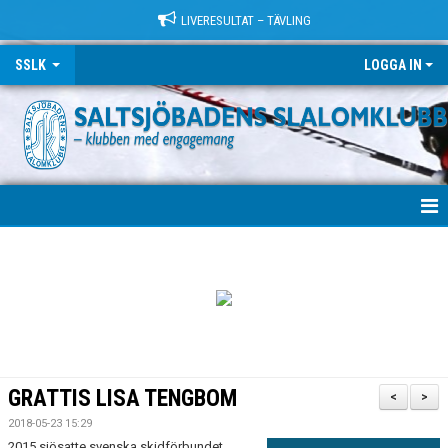
LIVERESULTAT – TÄVLING
SSLK
LOGGA IN
VÄLKOMMEN!
KLUBBEN
TRÄNING
LÄGER
GRATTIS LISA TENGBOM
<
>
TÄVLING
2018-05-23 15:29
2015 sjösatte svenska skidförbundet