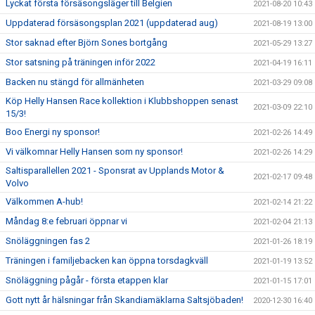
Lyckat första försäsongsläger till Belgien
2021-08-20 10:43
Uppdaterad försäsongsplan 2021 (uppdaterad aug)
2021-08-19 13:00
Stor saknad efter Björn Sones bortgång
2021-05-29 13:27
Stor satsning på träningen inför 2022
2021-04-19 16:11
Backen nu stängd för allmänheten
2021-03-29 09:08
Köp Helly Hansen Race kollektion i Klubbshoppen senast
2021-03-09 22:10
15/3!
Boo Energi ny sponsor!
2021-02-26 14:49
Vi välkomnar Helly Hansen som ny sponsor!
2021-02-26 14:29
Saltisparallellen 2021 - Sponsrat av Upplands Motor &
2021-02-17 09:48
Volvo
Välkommen A-hub!
2021-02-14 21:22
Måndag 8:e februari öppnar vi
2021-02-04 21:13
Snöläggningen fas 2
2021-01-26 18:19
Träningen i familjebacken kan öppna torsdagkväll
2021-01-19 13:52
Snöläggning pågår - första etappen klar
2021-01-15 17:01
Gott nytt år hälsningar från Skandiamäklarna Saltsjöbaden!
2020-12-30 16:40