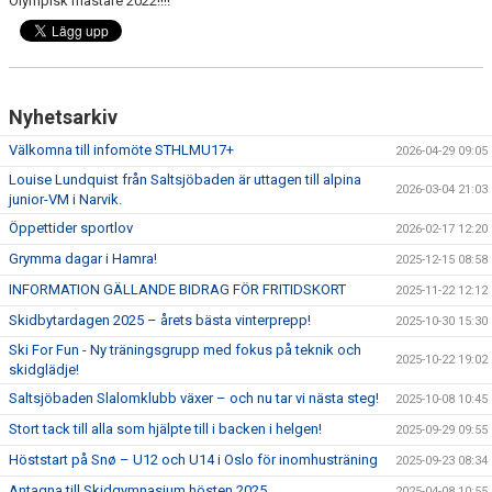
Olympisk mästare 2022!!!!
Nyhetsarkiv
Välkomna till infomöte STHLMU17+
2026-04-29 09:05
Louise Lundquist från Saltsjöbaden är uttagen till alpina
2026-03-04 21:03
junior-VM i Narvik.
Öppettider sportlov
2026-02-17 12:20
Grymma dagar i Hamra!
2025-12-15 08:58
INFORMATION GÄLLANDE BIDRAG FÖR FRITIDSKORT
2025-11-22 12:12
Skidbytardagen 2025 – årets bästa vinterprepp!
2025-10-30 15:30
Ski For Fun - Ny träningsgrupp med fokus på teknik och
2025-10-22 19:02
skidglädje!
Saltsjöbaden Slalomklubb växer – och nu tar vi nästa steg!
2025-10-08 10:45
Stort tack till alla som hjälpte till i backen i helgen!
2025-09-29 09:55
Höststart på Snø – U12 och U14 i Oslo för inomhusträning
2025-09-23 08:34
Antagna till Skidgymnasium hösten 2025
2025-04-08 10:55