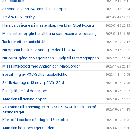
Saltisbacken
2023-12-13 14:41
Säsong 2023/2024 - anmälan är öppen!
2023-11-18 11:24
1 x Åre + 3 x Torsby
2023-04-12 18:07
Flera Saltisåkare på mästerskap i världen. Stort lycka till!
2023-01-16 20:23
Missa inte möjligheten att träna som vuxen eller tonåring
2023-01-16 16:35
Tack för ett fantastiskt år!
2022-12-30 17:47
Nu öppnar backen! Söndag 18 dec kl 10-14
2022-12-17 13:12
Nu kör vi igång snöläggningen! - Hjälp till i arbetsgruppen
2022-12-05 16:34
Missa inte podd med Anthon och Max-Gordon
2022-11-22 20:47
Beställning av POC/Saltis-racekollektion
2022-11-11 10:05
Skidbytardagen 13 nov - på Vår Gård
2022-10-27 12:05
Familjeläger 1-4 december
2022-10-27 10:17
Anmälan till träning öppen!
2022-10-26 15:07
Välkomna till lansering av POC SSLK RACE-kollektion på
2022-10-08 14:49
Alpingaraget
Kick-off i backen söndagen 16 oktober!
2022-10-05 15:02
Anmälan höstlovsläger Sölden
2022-06-02 16:30