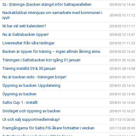
SL- (tränings-)backen stängd inför Saltisparallellen
2018-02-16 14:44
Nackaklubbar intervjuas om samarbete med kommunen i
2018-02-15 11:12
NVP
Ni har väl sett kalendern?
2018-02-13 11:11
Nu är Saltisbacken öppen!
2018-02-12 15:47
Liveresultat från våra tävlingar
2018-02-11 11:23
Backen är öppen för träning – ingen allmän åkning ännu
2018-02-02 16:42
Träningen i Saltisbacken kör igång 31 januari
2018-01-30 16:26
Träning inställd 29 & 30 januari
2018-01-28 13:38
Nu är backen redo - träningen börjar!
2018-01-26 10:11
Öppning av backen: Uppdatering
2018-01-23 14:16
Öppning av backen
2018-01-22 13:40
Saltis Cup 1 - inställt
2018-01-16 10:04
Snöläget och öppning av backen
2018-01-15 16:27
Ut och sälj supportmedlemskap!
2017-12-15 00:06
Framgångarna för Saltis FIS-åkare fortsätter i veckan
2017-12-08 20:43