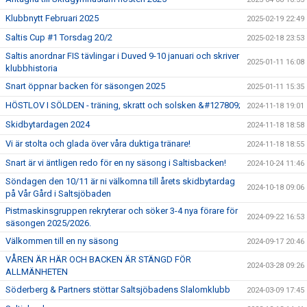
Klubbnytt Februari 2025
2025-02-19 22:49
Saltis Cup #1 Torsdag 20/2
2025-02-18 23:53
Saltis anordnar FIS tävlingar i Duved 9-10 januari och skriver
2025-01-11 16:08
klubbhistoria
Snart öppnar backen för säsongen 2025
2025-01-11 15:35
HÖSTLOV I SÖLDEN - träning, skratt och solsken &#127809;
2024-11-18 19:01
Skidbytardagen 2024
2024-11-18 18:58
Vi är stolta och glada över våra duktiga tränare!
2024-11-18 18:55
Snart är vi äntligen redo för en ny säsong i Saltisbacken!
2024-10-24 11:46
Söndagen den 10/11 är ni välkomna till årets skidbytardag
2024-10-18 09:06
på Vår Gård i Saltsjöbaden
Pistmaskinsgruppen rekryterar och söker 3-4 nya förare för
2024-09-22 16:53
säsongen 2025/2026.
Välkommen till en ny säsong
2024-09-17 20:46
VÅREN ÄR HÄR OCH BACKEN ÄR STÄNGD FÖR
2024-03-28 09:26
ALLMÄNHETEN
Söderberg & Partners stöttar Saltsjöbadens Slalomklubb
2024-03-09 17:45