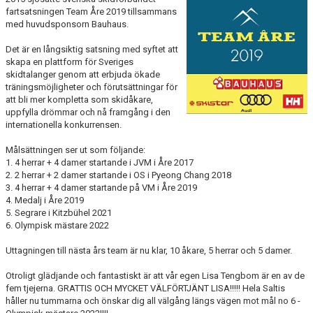
KALENDER
fartsatsningen Team Åre 2019 tillsammans
med huvudsponsorn Bauhaus.
SALTISBACKEN
Det är en långsiktig satsning med syftet att
skapa en plattform för Sveriges
DOKUMENT
skidtalanger genom att erbjuda ökade
träningsmöjligheter och förutsättningar för
KONTAKT
att bli mer kompletta som skidåkare,
uppfylla drömmar och nå framgång i den
internationella konkurrensen.
PARTNERSKAP
Målsättningen ser ut som följande:
1. 4 herrar + 4 damer startande i JVM i Åre 2017
2. 2 herrar + 2 damer startande i OS i Pyeong Chang 2018
3. 4 herrar + 4 damer startande på VM i Åre 2019
4. Medalj i Åre 2019
5. Segrare i Kitzbühel 2021
6. Olympisk mästare 2022
Uttagningen till nästa års team är nu klar, 10 åkare, 5 herrar och 5 damer.
Otroligt glädjande och fantastiskt är att vår egen Lisa Tengbom är en av de
fem tjejerna. GRATTIS OCH MYCKET VÄLFÖRTJÄNT LISA!!!!! Hela Saltis
håller nu tummarna och önskar dig all välgång längs vägen mot mål no 6 -