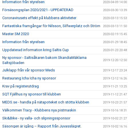
Information från styrelsen
2020-04-09 14:00
Försäsongsplan 2020/2021 - UPPDATERAD
2020-03-30 13:39
Coronavirusets effekt på klubbens aktiviteter
2020-03-13 15:53
Fantastiska framgångar för Nilsson, Silfwerplatz och Ström
2020-03-13 11:50
Master SM 2020
2020-02-19 15:45
Information från styrelsen
2020-01-29 18:45
Uppdaterad information kring Saltis Cup
2020-01-23 20:48
Ny sponsor - Saltisåkaren bakom SkandiaMäklarna
2019-12-20 12:50
Saltsjöbaden
Julklapp från vår sponsor Meds
2019-12-17 23:24
Restaurang Icha Icha ny sponsor
2019-12-12 16:26
Krav på registerutdrag
2019-11-21 13:25
SQT Fjällhus ny sponsor till klubben
2019-11-12 21:47
MEDS.se - handla på nätapoteket och stötta klubben
2019-10-23 21:57
Välkommen Tracy - Klubbens nya pistmaskin
2019-10-16 18:31
Ski&Bike - ny valla- och slipningssponsor
2019-10-02 21:27
Säsongen är igång – Rapport från Juvasslägret.
2019-10-02 16:16