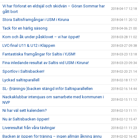
Vi har förlorat en eldsjäl och skidvän – Göran Sommar har
2018-04-17 12:18
gått bort
Stora Saltisframgångar i USM i Kiruna
2018-04-11 20:12
Tack för en härlig säsong
2018-04-06 21:00
Kom och åk under påsklovet – vi har öppet!
2018-03-28 11:02
LVC-final U11 & U12 i Kläppen
2018-03-27 09:38
Fantastiska framgångar för Saltis i YJSM!
2018-03-23 13:18
Fina inledande resultat av Saltis vid USM i Kiruna!
2018-03-23 09:34
Sportlov i Saltisbacken!
2018-02-20 21:14
Lyckad saltisparallell
2018-02-18 17:17
SL- (tränings-)backen stängd inför Saltisparallellen
2018-02-16 14:44
Nackaklubbar intervjuas om samarbete med kommunen i
2018-02-15 11:12
NVP
Ni har väl sett kalendern?
2018-02-13 11:11
Nu är Saltisbacken öppen!
2018-02-12 15:47
Liveresultat från våra tävlingar
2018-02-11 11:23
Backen är öppen för träning – ingen allmän åkning ännu
2018-02-02 16:42