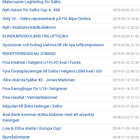
Mälarcupen Lagtävling för Saltis
Nytt datum för Saltis Cup 4 - KM
2019-03-05 22:12
Only 16 – Saltis representerat på FIS Alpe Cimbra
2019-02-19 18:40
Nytt i klubbens klädkollektion
2019-02-12 20:55
KUNSKAPSSKOLANS FRILUFTSDAG
2019-02-09 21:00
Sponsorer och bidrag behövs till vår nya luftkompressor
2019-02-06 22:18
REKRYTERINGEN NU STÄNGD
2019-01-29 09:19
Fina insatser i helgens U14 LVC-kval i Funäs
2019-01-23 12:30
Fyra förstaplaceringar till Saltis i helgens USM kval i GS!
2019-01-22 08:10
Våra okända hjältar #2 - Jonas Markman
2019-01-15 13:49
Fina framgångar för U16 i fartgrenar
2019-01-14 21:07
Fina resultat i Vemdalslalomen
2019-01-10 12:12
Inbjudan till årets tävlingar i Saltis
2019-01-07 20:01
Axel Bäck kommer stötta klubben med att utveckla
2018-12-22 11:50
träningen
Lisa & Ebba startar i Europa Cup!
2018-11-25 19:43
Bjursåslotteriet
2018-11-13 20:02