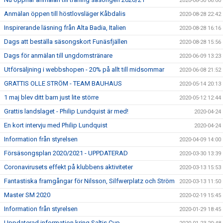
2020-08-30 06:00
Anmälan öppen till höstlovsläger Kåbdalis
2020-08-28 22:42
Inspirerande läsning från Alta Badia, Italien
2020-08-28 16:16
Dags att beställa säsongskort Funäsfjällen
2020-08-28 15:56
Dags för anmälan till ungdomstränare
2020-06-09 13:23
Utförsäljning i webbshopen - 20% på allt till midsommar
2020-06-08 21:52
GRATTIS OLLE STRÖM - TEAM BAUHAUS
2020-05-14 20:13
1 maj blev ditt barn just lite större
2020-05-12 12:44
Grattis landslaget - Philip Lundquist är med!
2020-04-24
En kort intervju med Philip Lundquist
2020-04-24
Information från styrelsen
2020-04-09 14:00
Försäsongsplan 2020/2021 - UPPDATERAD
2020-03-30 13:39
Coronavirusets effekt på klubbens aktiviteter
2020-03-13 15:53
Fantastiska framgångar för Nilsson, Silfwerplatz och Ström
2020-03-13 11:50
Master SM 2020
2020-02-19 15:45
Information från styrelsen
2020-01-29 18:45
Uppdaterad information kring Saltis Cup