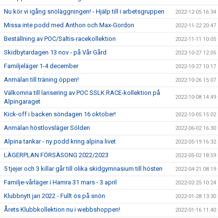
Nu kör vi igång snöläggningen! - Hjälp till i arbetsgruppen
2022-12-05 16:34
Missa inte podd med Anthon och Max-Gordon
2022-11-22 20:47
Beställning av POC/Saltis-racekollektion
2022-11-11 10:05
Skidbytardagen 13 nov - på Vår Gård
2022-10-27 12:05
Familjeläger 1-4 december
2022-10-27 10:17
Anmälan till träning öppen!
2022-10-26 15:07
Välkomna till lansering av POC SSLK RACE-kollektion på
2022-10-08 14:49
Alpingaraget
Kick-off i backen söndagen 16 oktober!
2022-10-05 15:02
Anmälan höstlovsläger Sölden
2022-06-02 16:30
Alpina tankar - ny podd kring alpina livet
2022-05-19 16:32
LÄGERPLAN FÖRSÄSONG 2022/2023
2022-05-02 18:59
5 tjejer och 3 killar går till olika skidgymnasium till hösten
2022-04-21 08:19
Familje-vårläger i Hamra 31 mars - 3 april
2022-02-25 10:24
Klubbnytt jan 2022 - Fullt ös på snön
2022-01-28 13:30
Årets Klubbkollektion nu i webbshoppen!
2022-01-16 11:40