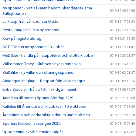
2020-01-23 20:48
Ny sponsor - Saltisåkaren bakom SkandiaMäklarna
2019-12-20 12:50
Saltsjöbaden
Julklapp från vår sponsor Meds
2019-12-17 23:24
Restaurang Icha Icha ny sponsor
2019-12-12 16:26
Krav på registerutdrag
2019-11-21 13:25
SQT Fjällhus ny sponsor till klubben
2019-11-12 21:47
MEDS.se - handla på nätapoteket och stötta klubben
2019-10-23 21:57
Välkommen Tracy - Klubbens nya pistmaskin
2019-10-16 18:31
Ski&Bike - ny valla- och slipningssponsor
2019-10-02 21:27
Säsongen är igång – Rapport från Juvasslägret.
2019-10-02 16:16
Ebba Sjöqvist - från U10 till skidgymnasiet.
2019-09-30 12:07
Anmälan till träning öppnar Söndag 22/9
2019-09-21 13:00
Kallelse till Årsmöte och klubbkväll 10:e oktober
2019-09-17 13:00
Årsstämma och andra viktiga datum under hösten
2019-09-12 15:10
Sponsra klubben säsongen 2020
2019-08-15 07:40
Uppdatering av vår hemsida pågår
2019-08-14 12:02