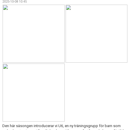
2025-10-08 10:45
KALENDER
SALTISBACKEN
DOKUMENT
KONTAKT
PARTNERSKAP
Den här säsongen introducerar vi U6, en ny träningsgrupp för barn som