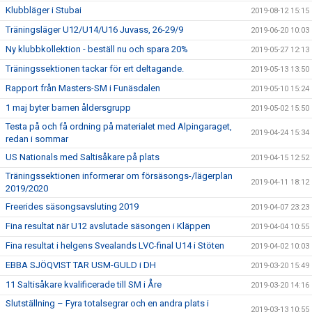
Klubbläger i Stubai
2019-08-12 15:15
Träningsläger U12/U14/U16 Juvass, 26-29/9
2019-06-20 10:03
Ny klubbkollektion - beställ nu och spara 20%
2019-05-27 12:13
Träningssektionen tackar för ert deltagande.
2019-05-13 13:50
Rapport från Masters-SM i Funäsdalen
2019-05-10 15:24
1 maj byter barnen åldersgrupp
2019-05-02 15:50
Testa på och få ordning på materialet med Alpingaraget,
2019-04-24 15:34
redan i sommar
US Nationals med Saltisåkare på plats
2019-04-15 12:52
Träningssektionen informerar om försäsongs-/lägerplan
2019-04-11 18:12
2019/2020
Freerides säsongsavsluting 2019
2019-04-07 23:23
Fina resultat när U12 avslutade säsongen i Kläppen
2019-04-04 10:55
Fina resultat i helgens Svealands LVC-final U14 i Stöten
2019-04-02 10:03
EBBA SJÖQVIST TAR USM-GULD i DH
2019-03-20 15:49
11 Saltisåkare kvalificerade till SM i Åre
2019-03-20 14:16
Slutställning – Fyra totalsegrar och en andra plats i
2019-03-13 10:55