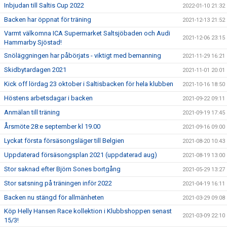
Inbjudan till Saltis Cup 2022
2022-01-10 21:32
Backen har öppnat för träning
2021-12-13 21:52
Varmt välkomna ICA Supermarket Saltsjöbaden och Audi
2021-12-06 23:15
Hammarby Sjöstad!
Snöläggningen har påbörjats - viktigt med bemanning
2021-11-29 16:21
Skidbytardagen 2021
2021-11-01 20:01
Kick off lördag 23 oktober i Saltisbacken för hela klubben
2021-10-16 18:50
Höstens arbetsdagar i backen
2021-09-22 09:11
Anmälan till träning
2021-09-19 17:45
Årsmöte 28:e september kl 19.00
2021-09-16 09:00
Lyckat första försäsongsläger till Belgien
2021-08-20 10:43
Uppdaterad försäsongsplan 2021 (uppdaterad aug)
2021-08-19 13:00
Stor saknad efter Björn Sones bortgång
2021-05-29 13:27
Stor satsning på träningen inför 2022
2021-04-19 16:11
Backen nu stängd för allmänheten
2021-03-29 09:08
Köp Helly Hansen Race kollektion i Klubbshoppen senast
2021-03-09 22:10
15/3!