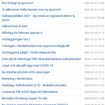
Boo Energi ny sponsor!
2021-02-26 14:49
Vi välkomnar Helly Hansen som ny sponsor!
2021-02-26 14:29
Saltisparallellen 2021 - Sponsrat av Upplands Motor &
2021-02-17 09:48
Volvo
Välkommen A-hub!
2021-02-14 21:22
Måndag 8:e februari öppnar vi
2021-02-04 21:13
Snöläggningen fas 2
2021-01-26 18:19
Träningen i familjebacken kan öppna torsdagkväll
2021-01-19 13:52
Snöläggning pågår - första etappen klar
2021-01-15 17:01
Gott nytt år hälsningar från Skandiamäklarna Saltsjöbaden!
2020-12-30 16:40
Läger och aktuellt läge med COVID-19
2020-12-11 16:53
Ny styrelse på plats inför säsongen
2020-10-12 22:15
Rensning i IdrottOnline
2020-09-28 17:12
Städdag i Saltisbacken 3/10 - Ski&Bike på plats
2020-09-10 14:59
Lärdomar från KSSS-läger till Saltisslalom
2020-09-05 17:15
Anmälan till träning öppen för alla
2020-09-04 16:08
Nu öppnar anmälan till träning säsongen 2020/21