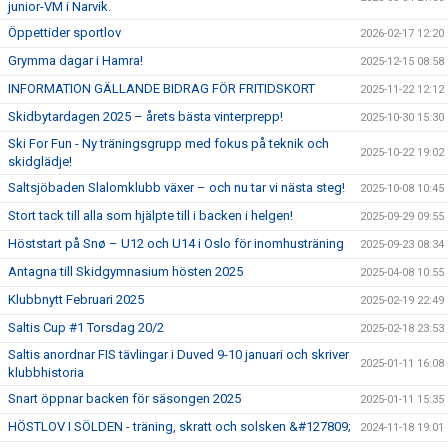
junior-VM i Narvik.
Öppettider sportlov
2026-02-17 12:20
Grymma dagar i Hamra!
2025-12-15 08:58
INFORMATION GÄLLANDE BIDRAG FÖR FRITIDSKORT
2025-11-22 12:12
Skidbytardagen 2025 – årets bästa vinterprepp!
2025-10-30 15:30
Ski For Fun - Ny träningsgrupp med fokus på teknik och
2025-10-22 19:02
skidglädje!
Saltsjöbaden Slalomklubb växer – och nu tar vi nästa steg!
2025-10-08 10:45
Stort tack till alla som hjälpte till i backen i helgen!
2025-09-29 09:55
Höststart på Snø – U12 och U14 i Oslo för inomhusträning
2025-09-23 08:34
Antagna till Skidgymnasium hösten 2025
2025-04-08 10:55
Klubbnytt Februari 2025
2025-02-19 22:49
Saltis Cup #1 Torsdag 20/2
2025-02-18 23:53
Saltis anordnar FIS tävlingar i Duved 9-10 januari och skriver
2025-01-11 16:08
klubbhistoria
Snart öppnar backen för säsongen 2025
2025-01-11 15:35
HÖSTLOV I SÖLDEN - träning, skratt och solsken &#127809;
2024-11-18 19:01