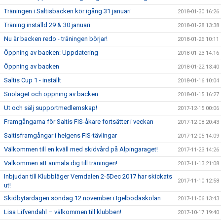
Träningen i Saltisbacken kör igång 31 januari
2018-01-30 16:26
Träning inställd 29 & 30 januari
2018-01-28 13:38
Nu är backen redo - träningen börjar!
2018-01-26 10:11
Öppning av backen: Uppdatering
2018-01-23 14:16
Öppning av backen
2018-01-22 13:40
Saltis Cup 1 - inställt
2018-01-16 10:04
Snöläget och öppning av backen
2018-01-15 16:27
Ut och sälj supportmedlemskap!
2017-12-15 00:06
Framgångarna för Saltis FIS-åkare fortsätter i veckan
2017-12-08 20:43
Saltisframgångar i helgens FIS-tävlingar
2017-12-05 14:09
Välkommen till en kväll med skidvård på Alpingaraget!
2017-11-23 14:26
Välkommen att anmäla dig till träningen!
2017-11-13 21:08
Inbjudan till Klubbläger Vemdalen 2-5Dec 2017 har skickats
2017-11-10 12:58
ut!
Skidbytardagen söndag 12 november i Igelbodaskolan
2017-11-06 13:43
Lisa Lifvendahl – välkommen till klubben!
2017-10-17 19:40