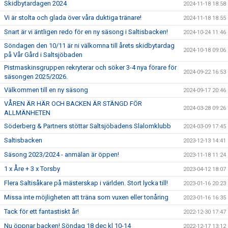
Skidbytardagen 2024
2024-11-18 18:58
Vi är stolta och glada över våra duktiga tränare!
2024-11-18 18:55
Snart är vi äntligen redo för en ny säsong i Saltisbacken!
2024-10-24 11:46
Söndagen den 10/11 är ni välkomna till årets skidbytardag
2024-10-18 09:06
på Vår Gård i Saltsjöbaden
Pistmaskinsgruppen rekryterar och söker 3-4 nya förare för
2024-09-22 16:53
säsongen 2025/2026.
Välkommen till en ny säsong
2024-09-17 20:46
VÅREN ÄR HÄR OCH BACKEN ÄR STÄNGD FÖR
2024-03-28 09:26
ALLMÄNHETEN
Söderberg & Partners stöttar Saltsjöbadens Slalomklubb
2024-03-09 17:45
Saltisbacken
2023-12-13 14:41
Säsong 2023/2024 - anmälan är öppen!
2023-11-18 11:24
1 x Åre + 3 x Torsby
2023-04-12 18:07
Flera Saltisåkare på mästerskap i världen. Stort lycka till!
2023-01-16 20:23
Missa inte möjligheten att träna som vuxen eller tonåring
2023-01-16 16:35
Tack för ett fantastiskt år!
2022-12-30 17:47
Nu öppnar backen! Söndag 18 dec kl 10-14
2022-12-17 13:12