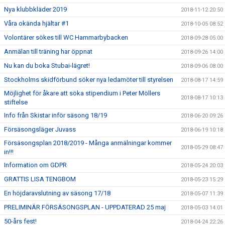
Nya klubbkläder 2019
2018-11-12 20:50
Våra okända hjältar #1
2018-10-05 08:52
Volontärer sökes till WC Hammarbybacken
2018-09-28 05:00
Anmälan till träning har öppnat
2018-09-26 14:00
Nu kan du boka Stubai-lägret!
2018-09-06 08:00
Stockholms skidförbund söker nya ledamöter till styrelsen
2018-08-17 14:59
Möjlighet för åkare att söka stipendium i Peter Möllers
2018-08-17 10:13
stiftelse
Info från Skistar inför säsong 18/19
2018-06-20 09:26
Försäsongsläger Juvass
2018-06-19 10:18
Försäsongsplan 2018/2019 - Många anmälningar kommer
2018-05-29 08:47
in!!!
Information om GDPR
2018-05-24 20:03
GRATTIS LISA TENGBOM
2018-05-23 15:29
En höjdaravslutning av säsong 17/18
2018-05-07 11:39
PRELIMINÄR FÖRSÄSONGSPLAN - UPPDATERAD 25 maj
2018-05-03 14:01
50-års fest!
2018-04-24 22:26