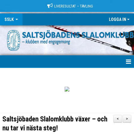
LIVERESULTAT – TÄVLING
SSLK
LOGGA IN
VÄLKOMMEN!
KLUBBEN
TRÄNING
LÄGER
Saltsjöbaden Slalomklubb växer – och
<
>
TÄVLING
nu tar vi nästa steg!