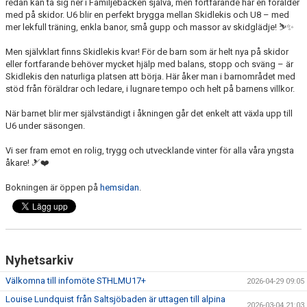
redan kan ta sig ner i Familjebacken själva, men fortfarande har en förälder
med på skidor. U6 blir en perfekt brygga mellan Skidlekis och U8 – med
mer lekfull träning, enkla banor, små gupp och massor av skidglädje! ⛷✨
Men självklart finns Skidlekis kvar! För de barn som är helt nya på skidor
eller fortfarande behöver mycket hjälp med balans, stopp och sväng – är
Skidlekis den naturliga platsen att börja. Här åker man i barnområdet med
stöd från föräldrar och ledare, i lugnare tempo och helt på barnens villkor.
När barnet blir mer självständigt i åkningen går det enkelt att växla upp till
U6 under säsongen.
Vi ser fram emot en rolig, trygg och utvecklande vinter för alla våra yngsta
åkare! 🎿❤️
Bokningen är öppen på
hemsidan
.
Nyhetsarkiv
Välkomna till infomöte STHLMU17+
2026-04-29 09:05
Louise Lundquist från Saltsjöbaden är uttagen till alpina
2026-03-04 21:03