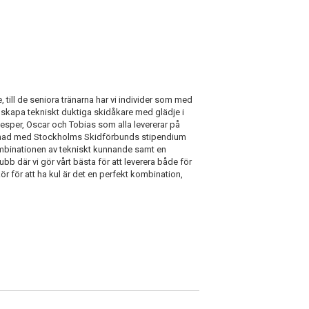
till de seniora tränarna har vi individer som med
t skapa tekniskt duktiga skidåkare med glädje i
 Jesper, Oscar och Tobias som alla levererar på
belönad med Stockholms Skidförbunds stipendium
kombinationen av tekniskt kunnande samt en
ubb där vi gör vårt bästa för att leverera både för
 för att ha kul är det en perfekt kombination,