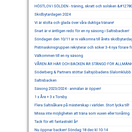
HÖSTLOV I SÖLDEN - träning, skratt och solsken &#12780
Skidbytardagen 2024
Vi är stolta och glada över våra duktiga tränare!
Snart är vi äntligen redo för en ny säsong i Saltisbacken!
Söndagen den 10/11 är ni välkomna till årets skidbytarda
Pistmaskinsgruppen rekryterar och söker 3-4 nya förare 
Välkommen till en ny säsong
VÅREN ÄR HÄR OCH BACKEN ÄR STÄNGD FÖR ALLMÄN
Söderberg & Partners stöttar Saltsjöbadens Slalomklubb
Saltisbacken
Säsong 2023/2024 - anmälan är öppen!
1 x Åre + 3 x Torsby
Flera Saltisåkare på mästerskap i världen. Stort lycka till!
Missa inte möjligheten att träna som vuxen eller tonåring
Tack för ett fantastiskt år!
Nu öppnar backen! Söndag 18 dec kl 10-14