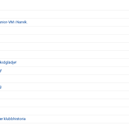
unior-VM i Narvik.
kidglädje!
g!
g
ver klubbhistoria