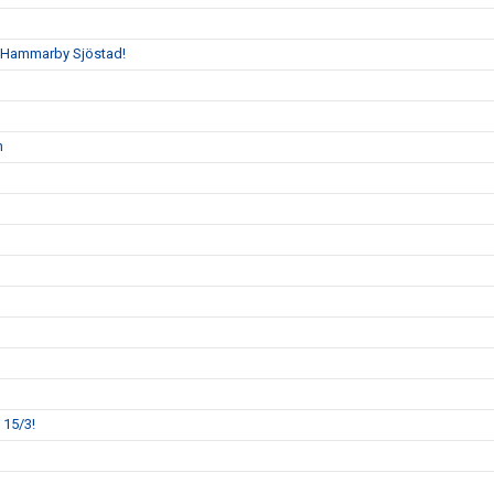
 Hammarby Sjöstad!
n
 15/3!