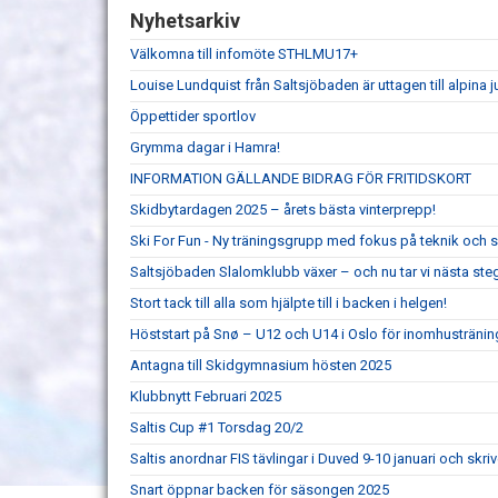
Nyhetsarkiv
Välkomna till infomöte STHLMU17+
Louise Lundquist från Saltsjöbaden är uttagen till alpina j
Öppettider sportlov
Grymma dagar i Hamra!
INFORMATION GÄLLANDE BIDRAG FÖR FRITIDSKORT
Skidbytardagen 2025 – årets bästa vinterprepp!
Ski For Fun - Ny träningsgrupp med fokus på teknik och s
Saltsjöbaden Slalomklubb växer – och nu tar vi nästa ste
Stort tack till alla som hjälpte till i backen i helgen!
Höststart på Snø – U12 och U14 i Oslo för inomhustränin
Antagna till Skidgymnasium hösten 2025
Klubbnytt Februari 2025
Saltis Cup #1 Torsdag 20/2
Saltis anordnar FIS tävlingar i Duved 9-10 januari och skri
Snart öppnar backen för säsongen 2025