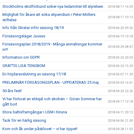
Stockholms skidförbund söker nya ledamöter till styrelsen
2018-08-17 14:59
Möjlighet för åkare att söka stipendium i Peter Möllers
2018-08-17 10:13
stiftelse
Info från Skistar inför säsong 18/19
2018-06-20 09:26
Försäsongsläger Juvass
2018-06-19 10:18
Försäsongsplan 2018/2019 - Många anmälningar kommer
2018-05-29 08:47
in!!!
Information om GDPR
2018-05-24 20:03
GRATTIS LISA TENGBOM
2018-05-23 15:29
En höjdaravslutning av säsong 17/18
2018-05-07 11:39
PRELIMINÄR FÖRSÄSONGSPLAN - UPPDATERAD 25 maj
2018-05-03 14:01
50-års fest!
2018-04-24 22:26
Vi har förlorat en eldsjäl och skidvän – Göran Sommar har
2018-04-17 12:18
gått bort
Stora Saltisframgångar i USM i Kiruna
2018-04-11 20:12
Tack för en härlig säsong
2018-04-06 21:00
Kom och åk under påsklovet – vi har öppet!
2018-03-28 11:02