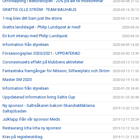
Utförsäljning i webbshopen - 20% på allt till midsommar
2020-06-08 21:52
GRATTIS OLLE STRÖM - TEAM BAUHAUS
2020-05-14 20:13
1 maj blev ditt barn just lite större
2020-05-12 12:44
Grattis landslaget - Philip Lundquist är med!
2020-04-24
En kort intervju med Philip Lundquist
2020-04-24
Information från styrelsen
2020-04-09 14:00
Försäsongsplan 2020/2021 - UPPDATERAD
2020-03-30 13:39
Coronavirusets effekt på klubbens aktiviteter
2020-03-13 15:53
Fantastiska framgångar för Nilsson, Silfwerplatz och Ström
2020-03-13 11:50
Master SM 2020
2020-02-19 15:45
Information från styrelsen
2020-01-29 18:45
Uppdaterad information kring Saltis Cup
2020-01-23 20:48
Ny sponsor - Saltisåkaren bakom SkandiaMäklarna
2019-12-20 12:50
Saltsjöbaden
Julklapp från vår sponsor Meds
2019-12-17 23:24
Restaurang Icha Icha ny sponsor
2019-12-12 16:26
Krav på registerutdrag
2019-11-21 13:25