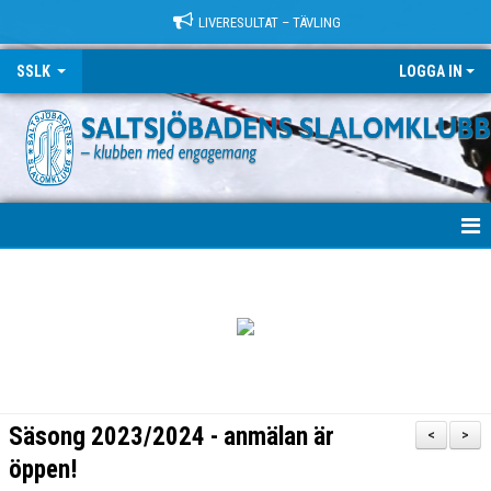
LIVERESULTAT – TÄVLING
SSLK
LOGGA IN
VÄLKOMMEN!
KLUBBEN
TRÄNING
LÄGER
Säsong 2023/2024 - anmälan är
<
>
TÄVLING
öppen!