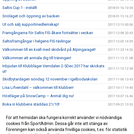
Saltis Cup 1 - inställt
2018-01-16 10:04
Snöläget och öppning av backen
2018-01-15 16:27
Ut och sälj supportmedlemskap!
2017-12-15 00:06
Framgångarna för Saltis FIS-åkare fortsätter i veckan
2017-12-08 20:43
Saltisframgångar i helgens FIS-tävlingar
2017-12-05 14:09
Välkommen till en kväll med skidvård på Alpingaraget!
2017-11-23 14:26
Välkommen att anmäla dig till träningen!
2017-11-13 21:08
Inbjudan till Klubbläger Vemdalen 2-5Dec 2017 har skickats
2017-11-10 12:58
ut!
Skidbytardagen söndag 12 november i Igelbodaskolan
2017-11-06 13:43
Lisa Lifvendahl – välkommen till klubben!
2017-10-17 19:40
Höstläger på SnowCamp – Anmäl dig nu!
2017-10-07 16:46
Boka in klubbens städdag 21/10!
2017-09-21 13:55
Höstläger i Stubaital 2017
2017-09-10 23:22
För att hemsidan ska fungera korrekt använder vi nödvändiga
Välkommen på årsmöte med kickoff för säsongen
cookies från SportAdmin. Dessa går inte att stänga av.
2017-09-10 20:01
2017/2018!
Föreningen kan också använda frivilliga cookies, t.ex. för statistik