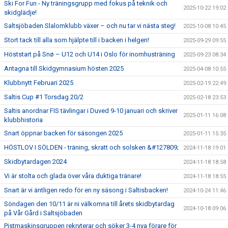
Ski For Fun - Ny träningsgrupp med fokus på teknik och
2025-10-22 19:02
skidglädje!
Saltsjöbaden Slalomklubb växer – och nu tar vi nästa steg!
2025-10-08 10:45
Stort tack till alla som hjälpte till i backen i helgen!
2025-09-29 09:55
Höststart på Snø – U12 och U14 i Oslo för inomhusträning
2025-09-23 08:34
Antagna till Skidgymnasium hösten 2025
2025-04-08 10:55
Klubbnytt Februari 2025
2025-02-19 22:49
Saltis Cup #1 Torsdag 20/2
2025-02-18 23:53
Saltis anordnar FIS tävlingar i Duved 9-10 januari och skriver
2025-01-11 16:08
klubbhistoria
Snart öppnar backen för säsongen 2025
2025-01-11 15:35
HÖSTLOV I SÖLDEN - träning, skratt och solsken &#127809;
2024-11-18 19:01
Skidbytardagen 2024
2024-11-18 18:58
Vi är stolta och glada över våra duktiga tränare!
2024-11-18 18:55
Snart är vi äntligen redo för en ny säsong i Saltisbacken!
2024-10-24 11:46
Söndagen den 10/11 är ni välkomna till årets skidbytardag
2024-10-18 09:06
på Vår Gård i Saltsjöbaden
Pistmaskinsgruppen rekryterar och söker 3-4 nya förare för