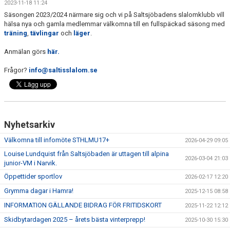
2023-11-18 11:24
KALENDER
Säsongen 2023/2024 närmare sig och vi på Saltsjöbadens slalomklubb vill
hälsa nya och gamla medlemmar välkomna till en fullspäckad säsong med
SALTISBACKEN
träning
,
tävlingar
och
läger
.
DOKUMENT
Anmälan görs
här.
Frågor?
info@saltisslalom.se
KONTAKT
PARTNERSKAP
Nyhetsarkiv
Välkomna till infomöte STHLMU17+
2026-04-29 09:05
Louise Lundquist från Saltsjöbaden är uttagen till alpina
2026-03-04 21:03
junior-VM i Narvik.
Öppettider sportlov
2026-02-17 12:20
Grymma dagar i Hamra!
2025-12-15 08:58
INFORMATION GÄLLANDE BIDRAG FÖR FRITIDSKORT
2025-11-22 12:12
Skidbytardagen 2025 – årets bästa vinterprepp!
2025-10-30 15:30