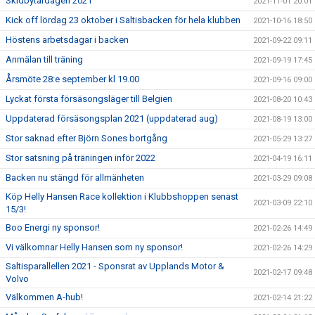
Skidbytardagen 2021
2021-11-01 20:01
Kick off lördag 23 oktober i Saltisbacken för hela klubben
2021-10-16 18:50
Höstens arbetsdagar i backen
2021-09-22 09:11
Anmälan till träning
2021-09-19 17:45
Årsmöte 28:e september kl 19.00
2021-09-16 09:00
Lyckat första försäsongsläger till Belgien
2021-08-20 10:43
Uppdaterad försäsongsplan 2021 (uppdaterad aug)
2021-08-19 13:00
Stor saknad efter Björn Sones bortgång
2021-05-29 13:27
Stor satsning på träningen inför 2022
2021-04-19 16:11
Backen nu stängd för allmänheten
2021-03-29 09:08
Köp Helly Hansen Race kollektion i Klubbshoppen senast
2021-03-09 22:10
15/3!
Boo Energi ny sponsor!
2021-02-26 14:49
Vi välkomnar Helly Hansen som ny sponsor!
2021-02-26 14:29
Saltisparallellen 2021 - Sponsrat av Upplands Motor &
2021-02-17 09:48
Volvo
Välkommen A-hub!
2021-02-14 21:22