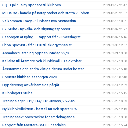
SQT Fjällhus ny sponsor till klubben
2019-11-12 21:47
MEDS.se - handla på nätapoteket och stötta klubben
2019-10-23 21:57
Välkommen Tracy - Klubbens nya pistmaskin
2019-10-16 18:31
Ski&Bike - ny valla- och slipningssponsor
2019-10-02 21:27
Säsongen är igång – Rapport från Juvasslägret.
2019-10-02 16:16
Ebba Sjöqvist - från U10 till skidgymnasiet.
2019-09-30 12:07
Anmälan till träning öppnar Söndag 22/9
2019-09-21 13:00
Kallelse till Årsmöte och klubbkväll 10:e oktober
2019-09-17 13:00
Årsstämma och andra viktiga datum under hösten
2019-09-12 15:10
Sponsra klubben säsongen 2020
2019-08-15 07:40
Uppdatering av vår hemsida pågår
2019-08-14 12:02
Klubbläger i Stubai
2019-08-12 15:15
Träningsläger U12/U14/U16 Juvass, 26-29/9
2019-06-20 10:03
Ny klubbkollektion - beställ nu och spara 20%
2019-05-27 12:13
Träningssektionen tackar för ert deltagande.
2019-05-13 13:50
Rapport från Masters-SM i Funäsdalen
2019-05-10 15:24