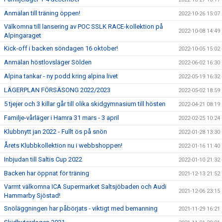
Anmälan till träning öppen!
2022-10-26 15:07
Välkomna till lansering av POC SSLK RACE-kollektion på
2022-10-08 14:49
Alpingaraget
Kick-off i backen söndagen 16 oktober!
2022-10-05 15:02
Anmälan höstlovsläger Sölden
2022-06-02 16:30
Alpina tankar - ny podd kring alpina livet
2022-05-19 16:32
LÄGERPLAN FÖRSÄSONG 2022/2023
2022-05-02 18:59
5 tjejer och 3 killar går till olika skidgymnasium till hösten
2022-04-21 08:19
Familje-vårläger i Hamra 31 mars - 3 april
2022-02-25 10:24
Klubbnytt jan 2022 - Fullt ös på snön
2022-01-28 13:30
Årets Klubbkollektion nu i webbshoppen!
2022-01-16 11:40
Inbjudan till Saltis Cup 2022
2022-01-10 21:32
Backen har öppnat för träning
2021-12-13 21:52
Varmt välkomna ICA Supermarket Saltsjöbaden och Audi
2021-12-06 23:15
Hammarby Sjöstad!
Snöläggningen har påbörjats - viktigt med bemanning
2021-11-29 16:21