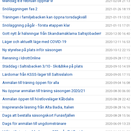
Måndag 8:e februari öppnar vi
2021-02-04 21:13
Snöläggningen fas 2
2021-01-26 18:19
Träningen i familjebacken kan öppna torsdagkväll
2021-01-19 13:52
Snöläggning pågår - första etappen klar
2021-01-15 17:01
Gott nytt år hälsningar från Skandiamäklarna Saltsjöbaden!
2020-12-30 16:40
Läger och aktuellt läge med COVID-19
2020-12-11 16:53
Ny styrelse på plats inför säsongen
2020-10-12 22:15
Rensning i IdrottOnline
2020-09-28 17:12
Städdag i Saltisbacken 3/10 - Ski&Bike på plats
2020-09-10 14:59
Lärdomar från KSSS-läger till Saltisslalom
2020-09-05 17:15
Anmälan till träning öppen för alla
2020-09-04 16:08
Nu öppnar anmälan till träning säsongen 2020/21
2020-08-30 06:00
Anmälan öppen till höstlovsläger Kåbdalis
2020-08-28 22:42
Inspirerande läsning från Alta Badia, Italien
2020-08-28 16:16
Dags att beställa säsongskort Funäsfjällen
2020-08-28 15:56
Dags för anmälan till ungdomstränare
2020-06-09 13:23