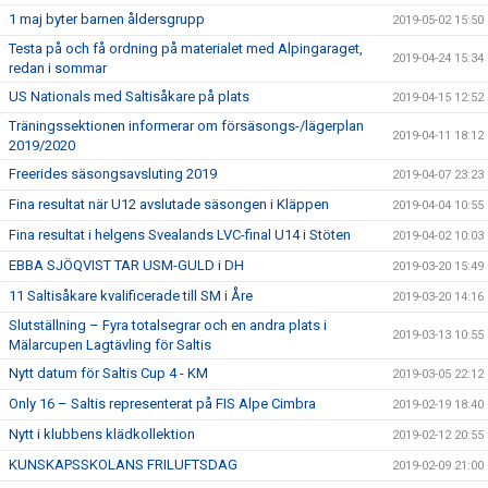
1 maj byter barnen åldersgrupp
2019-05-02 15:50
Testa på och få ordning på materialet med Alpingaraget,
2019-04-24 15:34
redan i sommar
US Nationals med Saltisåkare på plats
2019-04-15 12:52
Träningssektionen informerar om försäsongs-/lägerplan
2019-04-11 18:12
2019/2020
Freerides säsongsavsluting 2019
2019-04-07 23:23
Fina resultat när U12 avslutade säsongen i Kläppen
2019-04-04 10:55
Fina resultat i helgens Svealands LVC-final U14 i Stöten
2019-04-02 10:03
EBBA SJÖQVIST TAR USM-GULD i DH
2019-03-20 15:49
11 Saltisåkare kvalificerade till SM i Åre
2019-03-20 14:16
Slutställning – Fyra totalsegrar och en andra plats i
2019-03-13 10:55
Mälarcupen Lagtävling för Saltis
Nytt datum för Saltis Cup 4 - KM
2019-03-05 22:12
Only 16 – Saltis representerat på FIS Alpe Cimbra
2019-02-19 18:40
Nytt i klubbens klädkollektion
2019-02-12 20:55
KUNSKAPSSKOLANS FRILUFTSDAG
2019-02-09 21:00