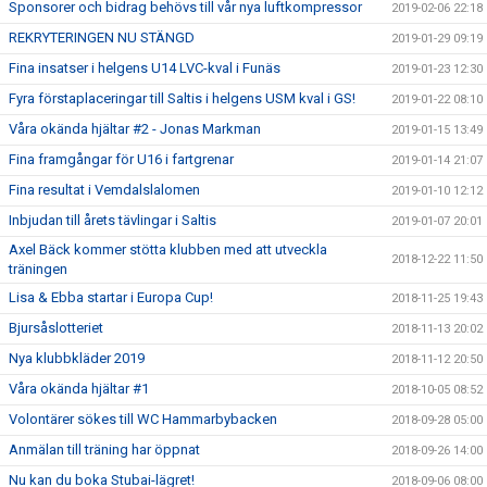
Sponsorer och bidrag behövs till vår nya luftkompressor
2019-02-06 22:18
REKRYTERINGEN NU STÄNGD
2019-01-29 09:19
Fina insatser i helgens U14 LVC-kval i Funäs
2019-01-23 12:30
Fyra förstaplaceringar till Saltis i helgens USM kval i GS!
2019-01-22 08:10
Våra okända hjältar #2 - Jonas Markman
2019-01-15 13:49
Fina framgångar för U16 i fartgrenar
2019-01-14 21:07
Fina resultat i Vemdalslalomen
2019-01-10 12:12
Inbjudan till årets tävlingar i Saltis
2019-01-07 20:01
Axel Bäck kommer stötta klubben med att utveckla
2018-12-22 11:50
träningen
Lisa & Ebba startar i Europa Cup!
2018-11-25 19:43
Bjursåslotteriet
2018-11-13 20:02
Nya klubbkläder 2019
2018-11-12 20:50
Våra okända hjältar #1
2018-10-05 08:52
Volontärer sökes till WC Hammarbybacken
2018-09-28 05:00
Anmälan till träning har öppnat
2018-09-26 14:00
Nu kan du boka Stubai-lägret!
2018-09-06 08:00