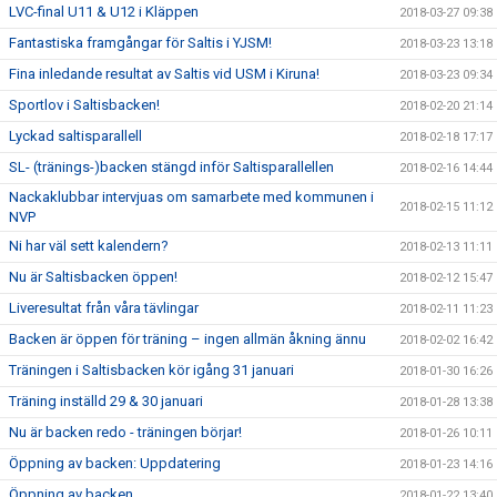
LVC-final U11 & U12 i Kläppen
2018-03-27 09:38
Fantastiska framgångar för Saltis i YJSM!
2018-03-23 13:18
Fina inledande resultat av Saltis vid USM i Kiruna!
2018-03-23 09:34
Sportlov i Saltisbacken!
2018-02-20 21:14
Lyckad saltisparallell
2018-02-18 17:17
SL- (tränings-)backen stängd inför Saltisparallellen
2018-02-16 14:44
Nackaklubbar intervjuas om samarbete med kommunen i
2018-02-15 11:12
NVP
Ni har väl sett kalendern?
2018-02-13 11:11
Nu är Saltisbacken öppen!
2018-02-12 15:47
Liveresultat från våra tävlingar
2018-02-11 11:23
Backen är öppen för träning – ingen allmän åkning ännu
2018-02-02 16:42
Träningen i Saltisbacken kör igång 31 januari
2018-01-30 16:26
Träning inställd 29 & 30 januari
2018-01-28 13:38
Nu är backen redo - träningen börjar!
2018-01-26 10:11
Öppning av backen: Uppdatering
2018-01-23 14:16
Öppning av backen
2018-01-22 13:40