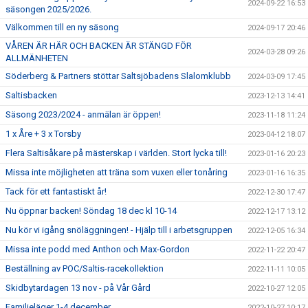
2024-09-22 16:53
säsongen 2025/2026.
Välkommen till en ny säsong
2024-09-17 20:46
VÅREN ÄR HÄR OCH BACKEN ÄR STÄNGD FÖR
2024-03-28 09:26
ALLMÄNHETEN
Söderberg & Partners stöttar Saltsjöbadens Slalomklubb
2024-03-09 17:45
Saltisbacken
2023-12-13 14:41
Säsong 2023/2024 - anmälan är öppen!
2023-11-18 11:24
1 x Åre + 3 x Torsby
2023-04-12 18:07
Flera Saltisåkare på mästerskap i världen. Stort lycka till!
2023-01-16 20:23
Missa inte möjligheten att träna som vuxen eller tonåring
2023-01-16 16:35
Tack för ett fantastiskt år!
2022-12-30 17:47
Nu öppnar backen! Söndag 18 dec kl 10-14
2022-12-17 13:12
Nu kör vi igång snöläggningen! - Hjälp till i arbetsgruppen
2022-12-05 16:34
Missa inte podd med Anthon och Max-Gordon
2022-11-22 20:47
Beställning av POC/Saltis-racekollektion
2022-11-11 10:05
Skidbytardagen 13 nov - på Vår Gård
2022-10-27 12:05
Familjeläger 1-4 december
2022-10-27 10:17