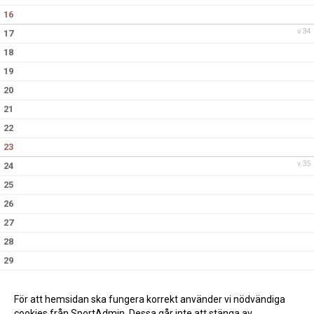
16
v.34
17
18
19
20
21
22
23
v.35
24
25
26
27
28
29
30
v.36
31
För att hemsidan ska fungera korrekt använder vi nödvändiga
cookies från SportAdmin. Dessa går inte att stänga av.