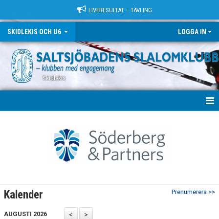
LIVERESULTAT – TÄVLING
SKIDLEKIS OCH U6
LOGGA IN
Skidlekis
SKIDLEKIS & U6
TRÄNING
KONTAKT
KALENDER
Kalender
Prenumerera >>
AUGUSTI 2026