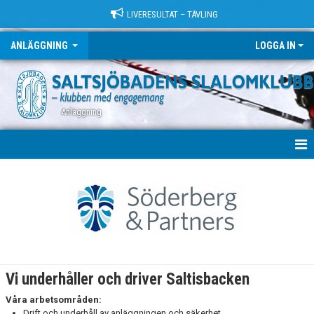
LIVERESULTAT – TÄVLING
ANLÄGGNING
LOGGA IN
Anläggning
ANLÄGGNING
LIFT
PISTMASKIN
PARKBYGGE
Vi underhåller och driver Saltisbacken
DOKUMENT
Våra arbetsområden:
Drift och underhåll av anläggningen och säkerhet