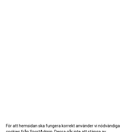
För att hemsidan ska fungera korrekt använder vi nödvändiga
cookies från SportAdmin. Dessa går inte att stänga av.